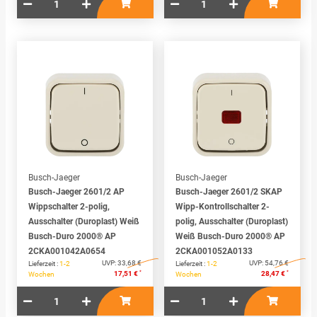
Busch-Jaeger
Busch-Jaeger
Busch-Jaeger 2601/2 AP
Busch-Jaeger 2601/2 SKAP
Wippschalter 2-polig,
Wipp-Kontrollschalter 2-
Ausschalter (Duroplast) Weiß
polig, Ausschalter (Duroplast)
Busch-Duro 2000® AP
Weiß Busch-Duro 2000® AP
2CKA001042A0654
2CKA001052A0133
UVP:
33,68 €
UVP:
54,76 €
Lieferzeit :
1-2
Lieferzeit :
1-2
*
*
17,51 €
28,47 €
Wochen
Wochen