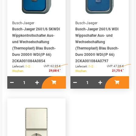
Busch-Jaeger
Busch-Jaeger
Busch-Jaeger 2601/6 SKWDI
Busch-Jaeger 2601/6 WDI
Wippkontrollschalter Aus-
Wippschalter Aus- und
und Wechselschaltung
Wechselschaltung
(Thermoplast) Blau Busch-
(Thermoplast) Blau Busch-
Duro 2000® WDI(IP 66)
Duro 2000® WDI(IP 66)
2CKA001084A0854
2CKA001084A0797
UVP:
62,95 €
UVP:
47,08 €
Lieferzeit :
1-2
Lieferzeit :
1-2
*
*
29,08 €
21,75 €
Wochen
Wochen