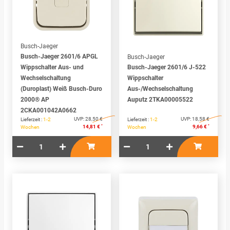
Busch-Jaeger
Busch-Jaeger 2601/6 APGL
Busch-Jaeger
Wippschalter Aus- und
Busch-Jaeger 2601/6 J-522
Wechselschaltung
Wippschalter
(Duroplast) Weiß Busch-Duro
Aus-/Wechselschaltung
2000® AP
Auputz 2TKA00005522
2CKA001042A0662
UVP:
28,50 €
UVP:
18,58 €
Lieferzeit :
1-2
Lieferzeit :
1-2
*
*
14,81 €
9,66 €
Wochen
Wochen