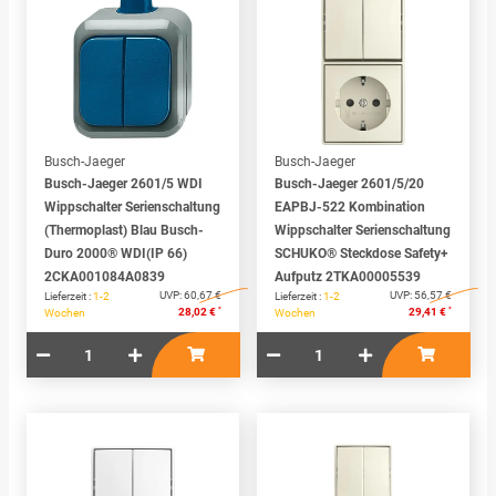
Busch-Jaeger
Busch-Jaeger
Busch-Jaeger 2601/5 WDI
Busch-Jaeger 2601/5/20
Wippschalter Serienschaltung
EAPBJ-522 Kombination
(Thermoplast) Blau Busch-
Wippschalter Serienschaltung
Duro 2000® WDI(IP 66)
SCHUKO® Steckdose Safety+
2CKA001084A0839
Aufputz 2TKA00005539
UVP:
60,67 €
UVP:
56,57 €
Lieferzeit :
1-2
Lieferzeit :
1-2
*
*
28,02 €
29,41 €
Wochen
Wochen