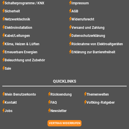
Schalterprogramme / KNX
Impressum
Sicherheit
AGB
Netzwerktechnik
Widerrufsrecht
Elektroinstallation
Versand und Zahlung
Kabel/Leitungen
Datenschutzerklärung
Klima, Heizen & Lüften
Rücknahme von Elektroaltgeräten
Erneuerbare Energien
Erklärung zur Barrierefreiheit
Beleuchtung und Zubehör
Sale
QUICKLINKS
Mein Benutzerkonto
Rücksendung
Themenwelten
Kontakt
FAQ
Voltking-Ratgeber
Jobs
Newsletter
VERTRAG WIDERRUFEN