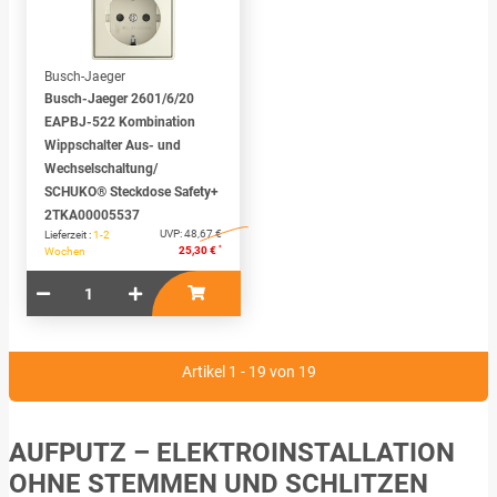
Busch-Jaeger
Busch-Jaeger 2601/6/20
EAPBJ-522 Kombination
Wippschalter Aus- und
Wechselschaltung/
SCHUKO® Steckdose Safety+
2TKA00005537
UVP:
48,67 €
Lieferzeit :
1-2
*
25,30 €
Wochen
Artikel 1 - 19 von 19
AUFPUTZ – ELEKTROINSTALLATION
OHNE STEMMEN UND SCHLITZEN