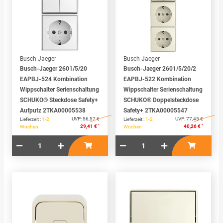
Busch-Jaeger
Busch-Jaeger
Busch-Jaeger 2601/5/20
Busch-Jaeger 2601/5/20/2
EAPBJ-524 Kombination
EAPBJ-522 Kombination
Wippschalter Serienschaltung
Wippschalter Serienschaltung
SCHUKO® Steckdose Safety+
SCHUKO® Doppelsteckdose
Aufputz 2TKA00005538
Safety+ 2TKA00005547
UVP:
56,57 €
UVP:
77,45 €
Lieferzeit :
1-2
Lieferzeit :
1-2
*
*
29,41 €
40,26 €
Wochen
Wochen