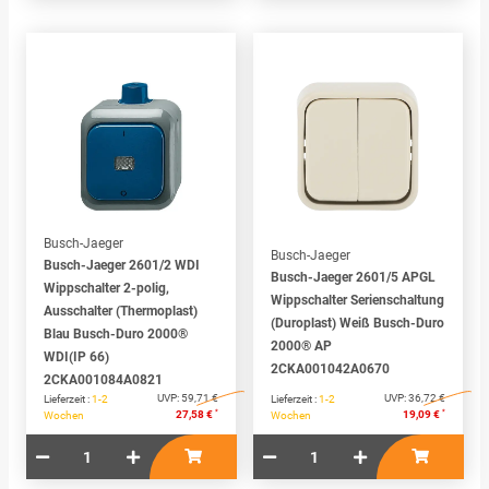
Busch-Jaeger
Busch-Jaeger
Busch-Jaeger 2601/2 WDI
Busch-Jaeger 2601/5 APGL
Wippschalter 2-polig,
Wippschalter Serienschaltung
Ausschalter (Thermoplast)
(Duroplast) Weiß Busch-Duro
Blau Busch-Duro 2000®
2000® AP
WDI(IP 66)
2CKA001042A0670
2CKA001084A0821
UVP:
59,71 €
UVP:
36,72 €
Lieferzeit :
1-2
Lieferzeit :
1-2
*
*
27,58 €
19,09 €
Wochen
Wochen