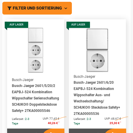
FILTER UND SORTIERUNG
AUF LAGER
AUF LAGER
Busch-Jaeger
Busch-Jaeger
Busch-Jaeger 2601/6/20
Busch-Jaeger 2601/5/20/2
EAPBJ-524 Kombination
EAPBJ-524 Kombination
Wippschalter Aus- und
Wippschalter Serienschaltung
Wechselschaltung/
SCHUKO® Doppelsteckdose
SCHUKO® Steckdose Safety+
Safety+ 2TKA00005546
2TKA00005536
UVP:
77,45 €
UVP:
48,67 €
Lieferzeit :
2-3
Lieferzeit :
2-3
*
*
40,26 €
25,30 €
Tage
Tage