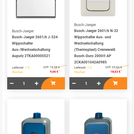
Busch-Jaeger
Busch-Jaeger 2601/6 N-32
Busch-Jaeger
Busch-Jaeger 2601/6 J-524
Wippschalter Aus- und
Wippschalter
Wechselschaltung
Aus-/Wechselschaltung
(Thermoplast) Cremeweiß
Auputz 2TKA00005521
Busch-Duro 2000® AP
2CKA001042A0985
UVP:
18,58 €
UVP:
35,84 €
Lieferzeit :
1-2
Lieferzeit :
1-2
*
*
9,66 €
18,63 €
Wochen
Wochen