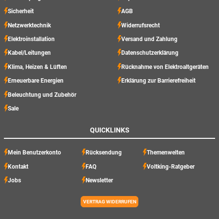
Sicherheit
AGB
Netzwerktechnik
Widerrufsrecht
Elektroinstallation
Versand und Zahlung
Kabel/Leitungen
Datenschutzerklärung
Klima, Heizen & Lüften
Rücknahme von Elektroaltgeräten
Erneuerbare Energien
Erklärung zur Barrierefreiheit
Beleuchtung und Zubehör
Sale
QUICKLINKS
Mein Benutzerkonto
Rücksendung
Themenwelten
Kontakt
FAQ
Voltking-Ratgeber
Jobs
Newsletter
VERTRAG WIDERRUFEN