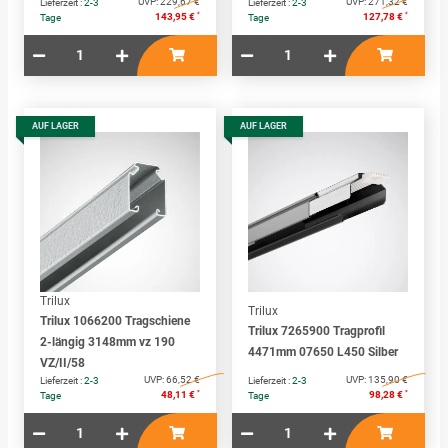
UVP:
229,67 €
UVP:
271,32 €
Lieferzeit :
2-3
Lieferzeit :
2-3
*
*
143,95 €
127,78 €
Tage
Tage
AUF LAGER
AUF LAGER
Trilux
Trilux
Trilux 1066200 Tragschiene
Trilux 7265900 Tragprofil
2-längig 3148mm vz 190
4471mm 07650 L450 Silber
VZ/II/58
UVP:
66,52 €
UVP:
135,90 €
Lieferzeit :
2-3
Lieferzeit :
2-3
*
*
48,11 €
98,28 €
Tage
Tage