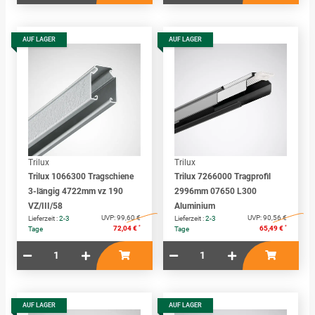
AUF LAGER
AUF LAGER
Trilux
Trilux
Trilux 1066300 Tragschiene
Trilux 7266000 Tragprofil
3-längig 4722mm vz 190
2996mm 07650 L300
VZ/III/58
Aluminium
UVP:
99,60 €
UVP:
90,56 €
Lieferzeit :
2-3
Lieferzeit :
2-3
*
*
72,04 €
65,49 €
Tage
Tage
AUF LAGER
AUF LAGER