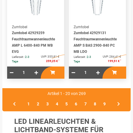
Zumtobel
Zumtobel
Zumtobel 42929259
Zumtobel 42929131
Feuchtraumwannenleuchte
Feuchtraumwannenleuchte
AMP L 6400-840 PM WB
AMP S BAS 2900-840 PC
EVG
MB LDO
UVP:
355,81 €
UVP:
284,41 €
Lieferzeit :
2-3
Lieferzeit :
2-3
*
*
259,25 €
199,51 €
Tage
Tage
Artikel 1 - 20 von 269
1
2
3
4
5
6
7
8
9
LED LINEARLEUCHTEN &
LICHTBAND-SYSTEME FÜR