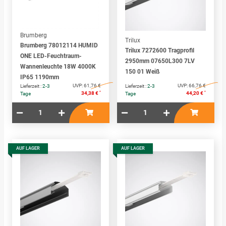
Brumberg
Trilux
Brumberg 78012114 HUMID
Trilux 7272600 Tragprofil
ONE LED-Feuchtraum-
2950mm 07650L300 7LV
Wannenleuchte 18W 4000K
150 01 Weiß
IP65 1190mm
UVP:
61,76 €
UVP:
66,76 €
Lieferzeit :
2-3
Lieferzeit :
2-3
*
*
34,38 €
44,20 €
Tage
Tage
AUF LAGER
AUF LAGER