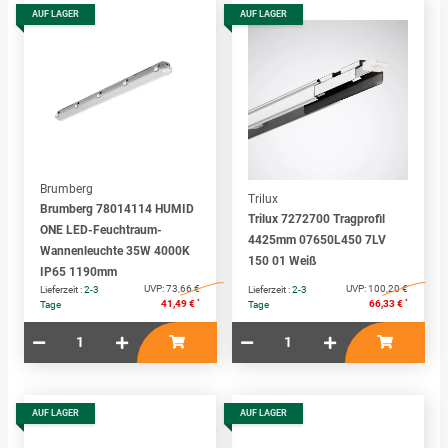
AUF LAGER
AUF LAGER
Brumberg
Trilux
Brumberg 78014114 HUMID
Trilux 7272700 Tragprofil
ONE LED-Feuchtraum-
4425mm 07650L450 7LV
Wannenleuchte 35W 4000K
150 01 Weiß
IP65 1190mm
UVP:
73,66 €
UVP:
100,20 €
Lieferzeit :
2-3
Lieferzeit :
2-3
*
*
41,49 €
66,33 €
Tage
Tage
AUF LAGER
AUF LAGER