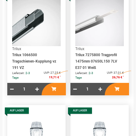
Trilux
Trilux
Trilux 1066500
Trilux 7275800 Tragprofil
Tragschienen-Kupplung vz
1475mm 07650L150 7LV
191 VZ
E37 01 Weiß
UVP:
27,25 €
UVP:
37,01 €
Lieferzeit :
2-3
Lieferzeit :
2-3
*
*
19,71 €
26,76 €
Tage
Tage
AUF LAGER
AUF LAGER