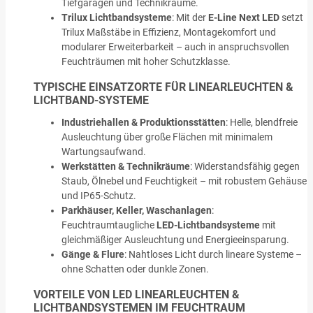
Tiefgaragen und Technikräume.
Trilux Lichtbandsysteme
: Mit der
E-Line Next LED
setzt
Trilux Maßstäbe in Effizienz, Montagekomfort und
modularer Erweiterbarkeit – auch in anspruchsvollen
Feuchträumen mit hoher Schutzklasse.
TYPISCHE EINSATZORTE FÜR LINEARLEUCHTEN &
LICHTBAND-SYSTEME
Industriehallen & Produktionsstätten
: Helle, blendfreie
Ausleuchtung über große Flächen mit minimalem
Wartungsaufwand.
Werkstätten & Technikräume
: Widerstandsfähig gegen
Staub, Ölnebel und Feuchtigkeit – mit robustem Gehäuse
und IP65-Schutz.
Parkhäuser, Keller, Waschanlagen
:
Feuchtraumtaugliche
LED-Lichtbandsysteme
mit
gleichmäßiger Ausleuchtung und Energieeinsparung.
Gänge & Flure
: Nahtloses Licht durch lineare Systeme –
ohne Schatten oder dunkle Zonen.
VORTEILE VON LED LINEARLEUCHTEN &
LICHTBANDSYSTEMEN IM FEUCHTRAUM