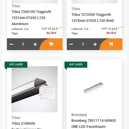
Trilux
Trilux
Trilux 7266100 Tragprofil
Trilux 7272500 Tragprofil
1521mm 07650 L150
1475mm 07650 L150 Weiß
Aluminium
UVP:
45,34 €
UVP:
33,44 €
Lieferzeit :
2-3
Lieferzeit :
2-3
*
*
32,78 €
24,18 €
Tage
Tage
AUF LAGER
AUF LAGER
Brumberg
Trilux
Brumberg 78011114 HUMID
Trilux 2188600
ONE LED-Feuchtraum-