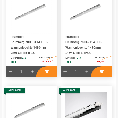
Brumberg
Brumberg
Brumberg 78013114 LED-
Brumberg 78015114 LED-
Wannenleuchte 1490mm
Wannenleuchte 1490mm
28W 4000K IP65
51W 4000 K IP65
UVP:
73,66 €
UVP:
85,56 €
Lieferzeit :
2-3
Lieferzeit :
2-3
*
*
41,49 €
49,76 €
Tage
Tage
AUF LAGER
AUF LAGER