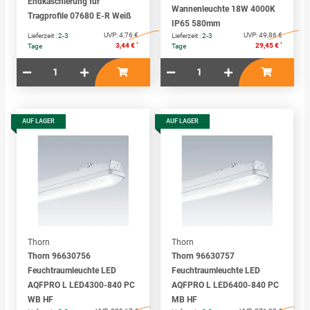
Endkaschierung für
Wannenleuchte 18W 4000K
Tragprofile 07680 E-R Weiß
IP65 580mm
UVP:
4,76 €
UVP:
49,86 €
Lieferzeit :
2-3
Lieferzeit :
2-3
*
*
3,44 €
29,45 €
Tage
Tage
AUF LAGER
AUF LAGER
Thorn
Thorn
Thorn 96630756
Thorn 96630757
Feuchtraumleuchte LED
Feuchtraumleuchte LED
AQFPRO L LED4300-840 PC
AQFPRO L LED6400-840 PC
WB HF
MB HF