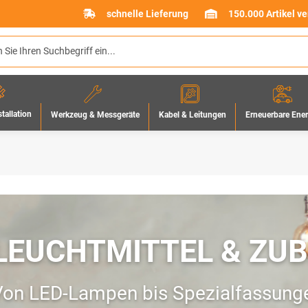
schnelle Lieferung
150.000 Artikel v
stallation
Werkzeug & Messgeräte
Erneuerbare Ene
Kabel & Leitungen
LEUCHTMITTEL & ZU
on LED-Lampen bis Spezialfassungen