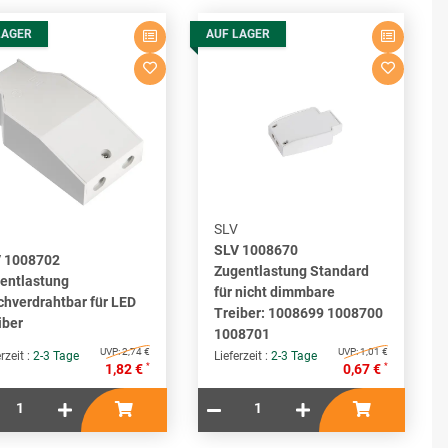
LAGER
AUF LAGER
SLV
SLV 1008670
 1008702
Zugentlastung Standard
entlastung
für nicht dimmbare
chverdrahtbar für LED
Treiber: 1008699 1008700
iber
1008701
UVP:
2,74 €
UVP:
1,01 €
rzeit :
2-3 Tage
Lieferzeit :
2-3 Tage
*
*
1,82 €
0,67 €