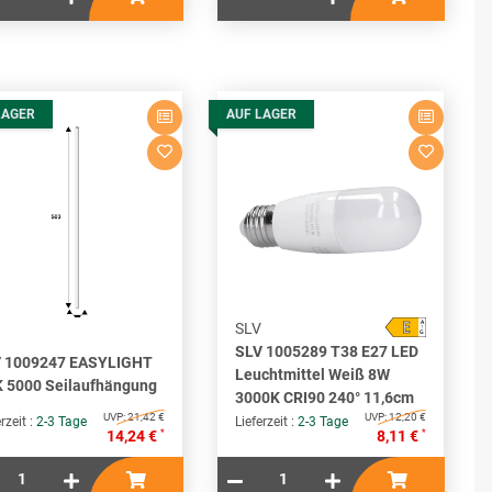
LAGER
AUF LAGER
E
A
SLV
↑
G
SLV 1005289 T38 E27 LED
 1009247 EASYLIGHT
Leuchtmittel Weiß 8W
 5000 Seilaufhängung
3000K CRI90 240° 11,6cm
UVP:
21,42 €
UVP:
12,20 €
rzeit :
2-3 Tage
Lieferzeit :
2-3 Tage
*
*
14,24 €
8,11 €