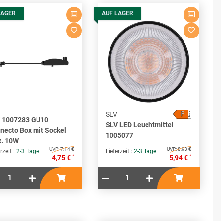
LAGER
AUF LAGER
F
A
SLV
↑
G
 1007283 GU10
SLV LED Leuchtmittel
necto Box mit Sockel
1005077
. 10W
UVP:
7,14 €
UVP:
8,93 €
rzeit :
2-3 Tage
Lieferzeit :
2-3 Tage
*
*
4,75 €
5,94 €