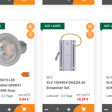
R
AUF LAGER
AUF 
F
A
↑
G
SLV
SLV
05075 LED
SLV 1004904 GRAZIA 60
SLV
ittel QPAR51
Einspeiser Set
SCK
700K Grau
UVP:
8,93 €
UVP:
15,47 €
 :
2-3 Tage
Lieferzeit :
2-3 Tage
Liefe
*
*
5,94 €
10,29 €