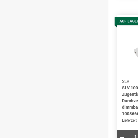
AUF LAGE
SLV
SLV 10
Zugentl
Durchve
dimmbar
100866
Lieferzeit