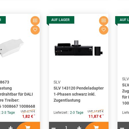
R
AUF LAGER
AUF 
SLV
08673
SLV
SLV
astung
SLV 143120 Pendeladapter
Zug
rdrahtbar für DALI
1-Phasen schwarz inkl.
für
e Treiber:
Zugentlastung
100
6 1008667 1008668
UVP:
2,74 €
UVP:
17,85 €
 :
2-3 Tage
Lieferzeit :
2-3 Tage
Liefe
*
*
1,82 €
11,87 €