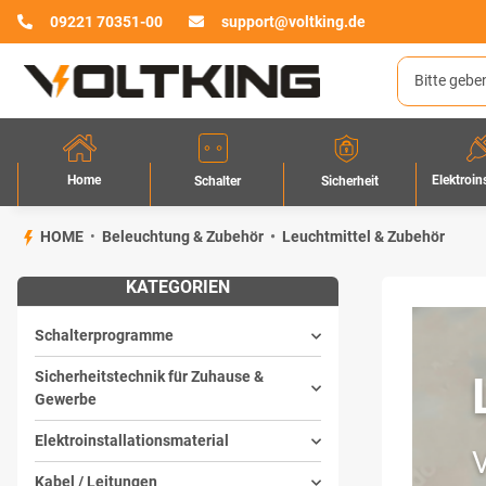
09221 70351-00
support@voltking.de
Home
Elektroin
Sicherheit
Schalter
HOME
Beleuchtung & Zubehör
Leuchtmittel & Zubehör
KATEGORIEN
Schalterprogramme
Sicherheitstechnik für Zuhause &
Gewerbe
Elektroinstallationsmaterial
V
Kabel / Leitungen