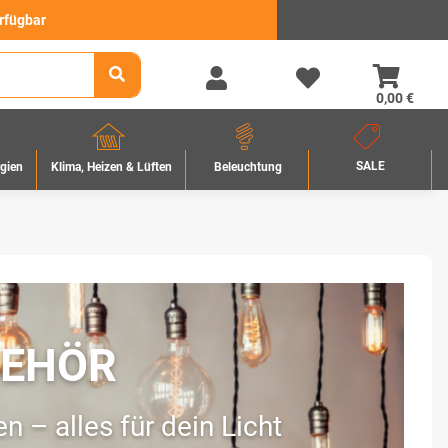
erfügbar
0,00 €
SALE
rgien
Beleuchtung
Klima, Heizen & Lüften
BEHÖR
 – alles für dein Licht