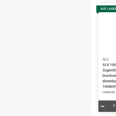
AUF LAGE
SLV
SLV 10
Zugentl
Durchver
dimmbar
100869
Lieferzeit