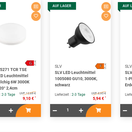
R
AUF LAGER
AUF 
G
A
↑
F
G
A
SLV
SLV
↑
G
05271 TCR TSE
SLV LED Leuchtmittel
SLV
D Leuchtmittel
1005080 GU10, 3000K,
1-P
lchig 6W 3000K
schwarz
Erd
20° 2,4cm
UVP:
13,69 €
UVP:
8,93 €
 :
2-3 Tage
Lieferzeit :
2-3 Tage
Liefe
*
*
9,10 €
5,94 €