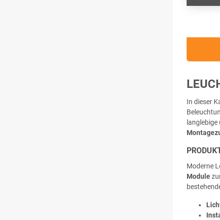
LEUC
In dieser 
Beleuchtun
langlebige
Montagez
PRODUKT
Moderne Le
Module
zur
bestehende
Lich
Inst