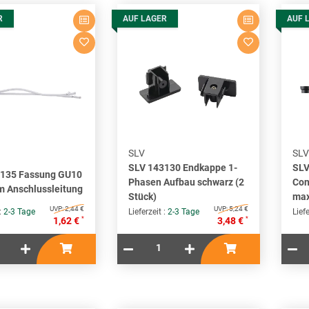
R
AUF LAGER
AUF 
SLV
SLV
SLV 143130 Endkappe 1-
SLV
5135 Fassung GU10
Phasen Aufbau schwarz (2
Con
m Anschlussleitung
Stück)
max
UVP:
2,44 €
UVP:
5,24 €
 :
2-3 Tage
Lieferzeit :
2-3 Tage
Liefe
*
*
1,62 €
3,48 €