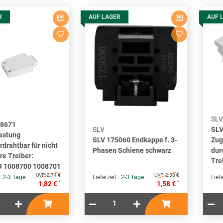
R
AUF LAGER
AUF 
SLV
08671
SLV
SLV
astung
SLV 175060 Endkappe f. 3-
Zug
drahtbar für nicht
Phasen Schiene schwarz
dur
e Treiber:
Tre
9 1008700 1008701
UVP:
2,74 €
UVP:
2,38 €
 :
2-3 Tage
Lieferzeit :
2-3 Tage
Liefe
*
*
1,82 €
1,58 €