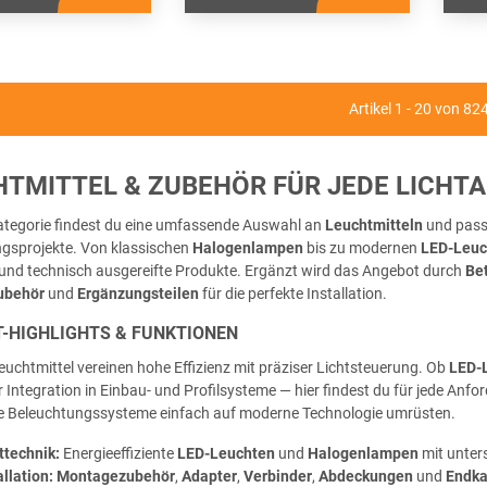
Artikel 1 - 20 von 82
HTMITTEL & ZUBEHÖR FÜR JEDE LICH
Kategorie findest du eine umfassende Auswahl an
Leuchtmitteln
und pas
gsprojekte. Von klassischen
Halogenlampen
bis zu modernen
LED-Leuc
 und technisch ausgereifte Produkte. Ergänzt wird das Angebot durch
Be
ubehör
und
Ergänzungsteilen
für die perfekte Installation.
-HIGHLIGHTS & FUNKTIONEN
uchtmittel vereinen hohe Effizienz mit präziser Lichtsteuerung. Ob
LED-L
 Integration in Einbau- und Profilsysteme — hier findest du für jede An
 Beleuchtungssysteme einfach auf moderne Technologie umrüsten.
ttechnik:
Energieeffiziente
LED-Leuchten
und
Halogenlampen
mit unter
allation:
Montagezubehör
,
Adapter
,
Verbinder
,
Abdeckungen
und
Endk