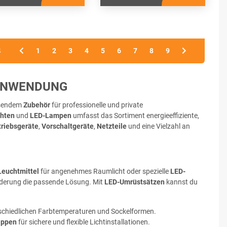
4
1
2
3
4
5
6
7
8
9
TANWENDUNG
sendem
Zubehör
für professionelle und private
hten
und
LED-Lampen
umfasst das Sortiment energieeffiziente,
triebsgeräte
,
Vorschaltgeräte
,
Netzteile
und eine Vielzahl an
euchtmittel
für angenehmes Raumlicht oder spezielle
LED-
forderung die passende Lösung. Mit
LED-Umrüstsätzen
kannst du
schiedlichen Farbtemperaturen und Sockelformen.
appen
für sichere und flexible Lichtinstallationen.