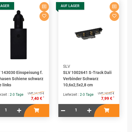
LAGER
AUF LAGER
SLV
 143030 Einspeisung f.
SLV 1002641 S-Track Dali
hasen Schiene schwarz
Verbinder Schwarz
e links
10,6x2,5x2,8 cm
UVP:
11,13 €
UVP:
12,02 €
rzeit :
2-3 Tage
Lieferzeit :
2-3 Tage
*
*
7,40 €
7,99 €