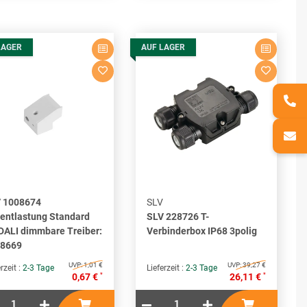
LAGER
AUF LAGER
 1008674
SLV
entlastung Standard
SLV 228726 T-
 DALI dimmbare Treiber:
Verbinderbox IP68 3polig
8669
UVP:
1,01 €
UVP:
39,27 €
rzeit :
2-3 Tage
Lieferzeit :
2-3 Tage
*
*
0,67 €
26,11 €