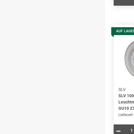
AUF LAGE
SLV
SLV 10
Leuchtm
GU10 2
Lieferzeit