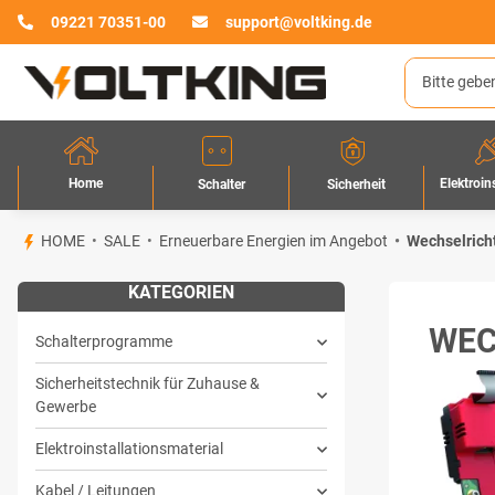
09221 70351-00
support@voltking.de
Home
Elektroin
Sicherheit
Schalter
HOME
SALE
Erneuerbare Energien im Angebot
Wechselrich
KATEGORIEN
WEC
Schalterprogramme
Sicherheitstechnik für Zuhause &
Gewerbe
Elektroinstallationsmaterial
Kabel / Leitungen