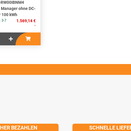
-RW00IBNM4
 Manager ohne DC-
r 100 kWh
 :
3-7
1.569,14 €
*
CHER BEZAHLEN
SCHNELLE LIEF