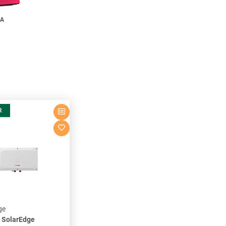
A
R
ge
 SolarEdge