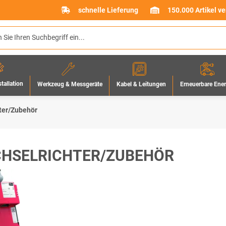
schnelle Lieferung
150.000 Artikel v
stallation
Werkzeug & Messgeräte
Erneuerbare Ene
Kabel & Leitungen
ter/Zubehör
HSELRICHTER/ZUBEHÖR