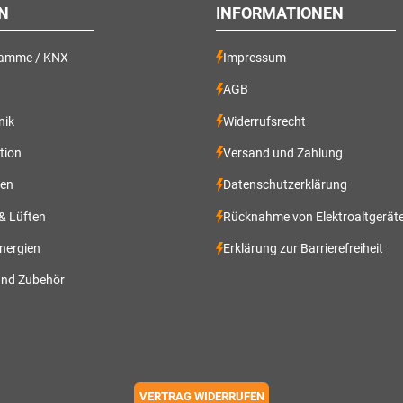
N
INFORMATIONEN
ramme / KNX
Impressum
AGB
nik
Widerrufsrecht
ation
Versand und Zahlung
gen
Datenschutzerklärung
 & Lüften
Rücknahme von Elektroaltgerät
nergien
Erklärung zur Barrierefreiheit
und Zubehör
VERTRAG WIDERRUFEN