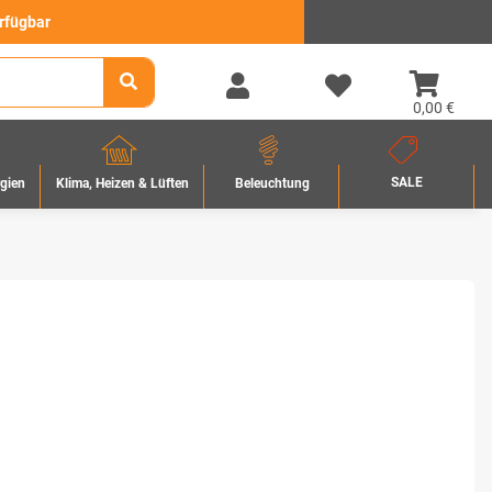
erfügbar
0,00 €
SALE
rgien
Beleuchtung
Klima, Heizen & Lüften