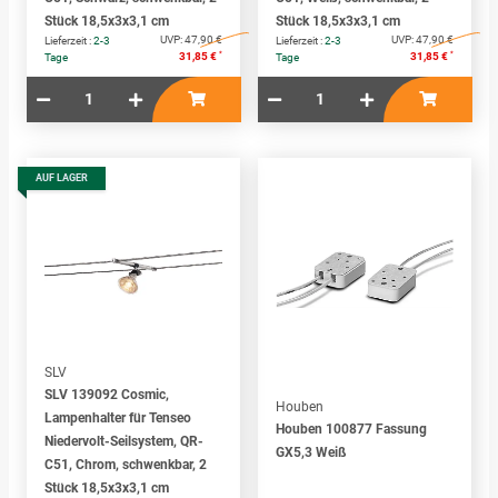
Stück 18,5x3x3,1 cm
Stück 18,5x3x3,1 cm
UVP:
47,90 €
UVP:
47,90 €
Lieferzeit :
2-3
Lieferzeit :
2-3
*
*
31,85 €
31,85 €
Tage
Tage
AUF LAGER
SLV
SLV 139092 Cosmic,
Houben
Lampenhalter für Tenseo
Houben 100877 Fassung
Niedervolt-Seilsystem, QR-
GX5,3 Weiß
C51, Chrom, schwenkbar, 2
Stück 18,5x3x3,1 cm