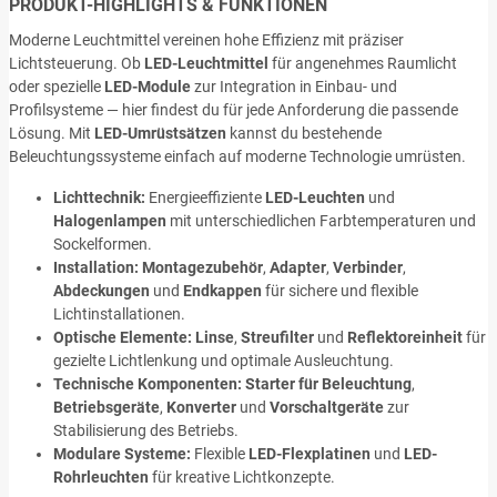
PRODUKT-HIGHLIGHTS & FUNKTIONEN
Moderne Leuchtmittel vereinen hohe Effizienz mit präziser
Lichtsteuerung. Ob
LED-Leuchtmittel
für angenehmes Raumlicht
oder spezielle
LED-Module
zur Integration in Einbau- und
Profilsysteme — hier findest du für jede Anforderung die passende
Lösung. Mit
LED-Umrüstsätzen
kannst du bestehende
Beleuchtungssysteme einfach auf moderne Technologie umrüsten.
Lichttechnik:
Energieeffiziente
LED-Leuchten
und
Halogenlampen
mit unterschiedlichen Farbtemperaturen und
Sockelformen.
Installation:
Montagezubehör
,
Adapter
,
Verbinder
,
Abdeckungen
und
Endkappen
für sichere und flexible
Lichtinstallationen.
Optische Elemente:
Linse
,
Streufilter
und
Reflektoreinheit
für
gezielte Lichtlenkung und optimale Ausleuchtung.
Technische Komponenten:
Starter für Beleuchtung
,
Betriebsgeräte
,
Konverter
und
Vorschaltgeräte
zur
Stabilisierung des Betriebs.
Modulare Systeme:
Flexible
LED-Flexplatinen
und
LED-
Rohrleuchten
für kreative Lichtkonzepte.