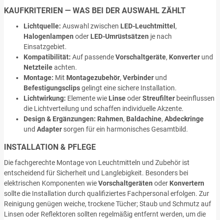
KAUFKRITERIEN — WAS BEI DER AUSWAHL ZÄHLT
Lichtquelle:
Auswahl zwischen
LED-Leuchtmittel
,
Halogenlampen
oder
LED-Umrüstsätzen
je nach
Einsatzgebiet.
Kompatibilität:
Auf passende
Vorschaltgeräte
,
Konverter
und
Netzteile
achten.
Montage:
Mit
Montagezubehör
,
Verbinder
und
Befestigungsclips
gelingt eine sichere Installation.
Lichtwirkung:
Elemente wie
Linse
oder
Streufilter
beeinflussen
die Lichtverteilung und schaffen individuelle Akzente.
Design & Ergänzungen:
Rahmen
,
Baldachine
,
Abdeckringe
und
Adapter
sorgen für ein harmonisches Gesamtbild.
INSTALLATION & PFLEGE
Die fachgerechte Montage von Leuchtmitteln und Zubehör ist
entscheidend für Sicherheit und Langlebigkeit. Besonders bei
elektrischen Komponenten wie
Vorschaltgeräten
oder
Konvertern
sollte die Installation durch qualifiziertes Fachpersonal erfolgen. Zur
Reinigung genügen weiche, trockene Tücher; Staub und Schmutz auf
Linsen oder Reflektoren sollten regelmäßig entfernt werden, um die