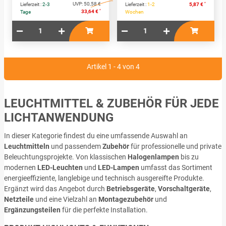
UVP:
50,58 €
*
Lieferzeit :
2-3
Lieferzeit :
1-2
5,87 €
*
33,64 €
Tage
Wochen
Artikel 1 - 4 von 4
LEUCHTMITTEL & ZUBEHÖR FÜR JEDE
LICHTANWENDUNG
In dieser Kategorie findest du eine umfassende Auswahl an
Leuchtmitteln
und passendem
Zubehör
für professionelle und private
Beleuchtungsprojekte. Von klassischen
Halogenlampen
bis zu
modernen
LED-Leuchten
und
LED-Lampen
umfasst das Sortiment
energieeffiziente, langlebige und technisch ausgereifte Produkte.
Ergänzt wird das Angebot durch
Betriebsgeräte
,
Vorschaltgeräte
,
Netzteile
und eine Vielzahl an
Montagezubehör
und
Ergänzungsteilen
für die perfekte Installation.