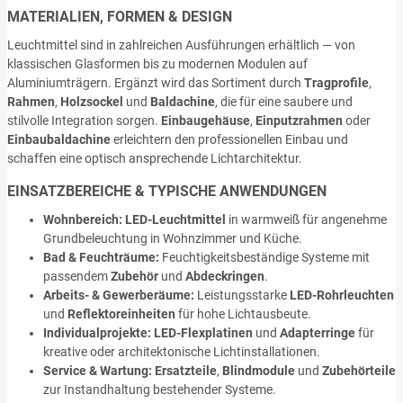
MATERIALIEN, FORMEN & DESIGN
Leuchtmittel sind in zahlreichen Ausführungen erhältlich — von
klassischen Glasformen bis zu modernen Modulen auf
Aluminiumträgern. Ergänzt wird das Sortiment durch
Tragprofile
,
Rahmen
,
Holzsockel
und
Baldachine
, die für eine saubere und
stilvolle Integration sorgen.
Einbaugehäuse
,
Einputzrahmen
oder
Einbaubaldachine
erleichtern den professionellen Einbau und
schaffen eine optisch ansprechende Lichtarchitektur.
EINSATZBEREICHE & TYPISCHE ANWENDUNGEN
Wohnbereich:
LED-Leuchtmittel
in warmweiß für angenehme
Grundbeleuchtung in Wohnzimmer und Küche.
Bad & Feuchträume:
Feuchtigkeitsbeständige Systeme mit
passendem
Zubehör
und
Abdeckringen
.
Arbeits- & Gewerberäume:
Leistungsstarke
LED-Rohrleuchten
und
Reflektoreinheiten
für hohe Lichtausbeute.
Individualprojekte:
LED-Flexplatinen
und
Adapterringe
für
kreative oder architektonische Lichtinstallationen.
Service & Wartung:
Ersatzteile
,
Blindmodule
und
Zubehörteile
zur Instandhaltung bestehender Systeme.