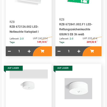
RZB
RZB
RZB 672841.002.F1 LED-
RZB 672126.002 LED-
Rettungszeichenleuchte
Notleuchte Varioplast I
GSUN 5 EB 3h weiß
UVP:
242,05 €
UVP:
355,45 €
Lieferzeit :
2-3
Lieferzeit :
2-3
*
*
149,10 €
209,52 €
Tage
Tage
AUF LAGER
AUF LAGER