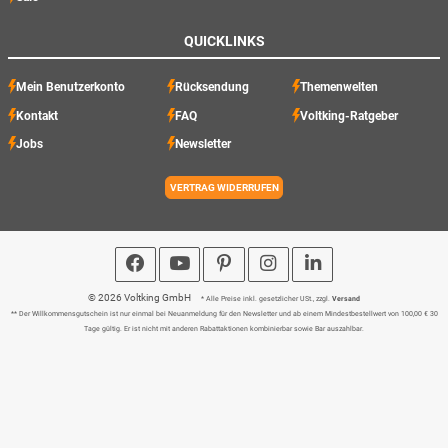
QUICKLINKS
Mein Benutzerkonto
Rücksendung
Themenwelten
Kontakt
FAQ
Voltking-Ratgeber
Jobs
Newsletter
VERTRAG WIDERRUFEN
© 2026 Voltking GmbH
* Alle Preise inkl. gesetzlicher USt., zzgl.
Versand
** Der Willkommensgutschein ist nur einmal bei Neuanmeldung für den Newsletter und ab einem Mindestbestellwert von 100,00 € 30
Tage gültig. Er ist nicht mit anderen Rabattaktionen kombinierbar sowie Bar auszahlbar.