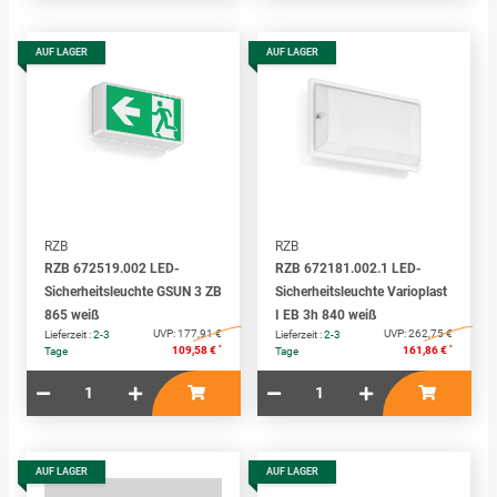
AUF LAGER
AUF LAGER
RZB
RZB
RZB 672519.002 LED-
RZB 672181.002.1 LED-
Sicherheitsleuchte GSUN 3 ZB
Sicherheitsleuchte Varioplast
865 weiß
I EB 3h 840 weiß
UVP:
177,91 €
UVP:
262,75 €
Lieferzeit :
2-3
Lieferzeit :
2-3
*
*
109,58 €
161,86 €
Tage
Tage
AUF LAGER
AUF LAGER