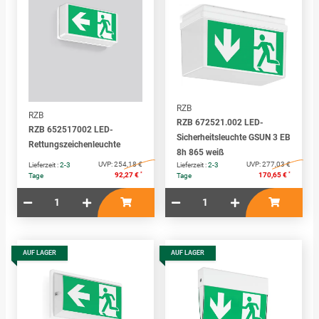
RZB
RZB
RZB 672521.002 LED-
RZB 652517002 LED-
Sicherheitsleuchte GSUN 3 EB
Rettungszeichenleuchte
8h 865 weiß
UVP:
254,18 €
UVP:
277,03 €
Lieferzeit :
2-3
Lieferzeit :
2-3
*
*
92,27 €
170,65 €
Tage
Tage
AUF LAGER
AUF LAGER