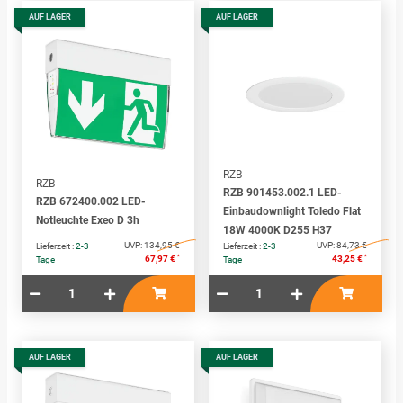
AUF LAGER
AUF LAGER
RZB
RZB
RZB 901453.002.1 LED-
RZB 672400.002 LED-
Einbaudownlight Toledo Flat
Notleuchte Exeo D 3h
18W 4000K D255 H37
UVP:
134,95 €
UVP:
84,73 €
Lieferzeit :
2-3
Lieferzeit :
2-3
*
*
67,97 €
43,25 €
Tage
Tage
AUF LAGER
AUF LAGER