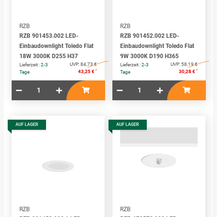
RZB
RZB
RZB 901453.002 LED-
RZB 901452.002 LED-
Einbaudownlight Toledo Flat
Einbaudownlight Toledo Flat
18W 3000K D255 H37
9W 3000K D190 H365
UVP:
84,73 €
UVP:
58,19 €
Lieferzeit :
2-3
Lieferzeit :
2-3
*
*
43,25 €
30,28 €
Tage
Tage
AUF LAGER
AUF LAGER
RZB
RZB