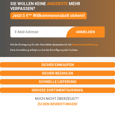
SIE WOLLEN KEINE
ANGEBOTE
MEHR
VERPASSEN?
Jetzt 5 €** Willkommensrabatt sichern!
ANMELDEN
Mit der Eintragung für den Newsletter akzeptiere ich die
Datenschutzerklärung
.
Eine Anmeldung erfolgt nur bei der Einwilligung der Cookies.
SICHER EINKAUFEN
SICHER BEZAHLEN
SCHNELLE LIEFERUNG
GROSSE SORTIMENTAUSWAHL
NOCH NICHT ÜBERZEUGT?
ZU DEN BEWERTUNGEN!