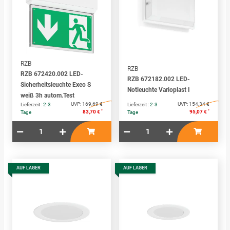
RZB
RZB
RZB 672420.002 LED-
RZB 672182.002 LED-
Sicherheitsleuchte Exeo S
Notleuchte Varioplast I
weiß 3h autom.Test
UVP:
169,69 €
UVP:
154,34 €
Lieferzeit :
2-3
Lieferzeit :
2-3
*
*
83,70 €
95,07 €
Tage
Tage
AUF LAGER
AUF LAGER