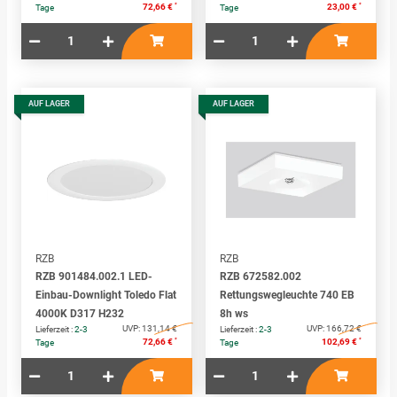
*
*
72,66 €
23,00 €
Tage
Tage
AUF LAGER
AUF LAGER
RZB
RZB
RZB 901484.002.1 LED-
RZB 672582.002
Einbau-Downlight Toledo Flat
Rettungswegleuchte 740 EB
4000K D317 H232
8h ws
UVP:
131,14 €
UVP:
166,72 €
Lieferzeit :
2-3
Lieferzeit :
2-3
*
*
72,66 €
102,69 €
Tage
Tage