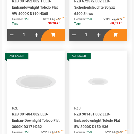
RZB 901452.002.1 LED-
RZB 672572.002 LED-
Einbaudownlight Toledo Flat
Sicherheitsleuchte Solyxx
9W 4000K D190 H365
6400 3h ws
UVP:
58,19 €
UVP:
122,33 €
Lieferzeit :
2-3
Lieferzeit :
2-3
*
*
30,28 €
68,51 €
Tage
Tage
AUF LAGER
AUF LAGER
RZB
RZB
RZB 901484.002 LED-
RZB 901451.002 LED-
Einbau-Downlight Toledo Flat
Einbaudownlight Toledo Flat
3000K D317 H232
5W 3000K D150 H36
UVP:
131,14 €
UVP:
44,98 €
Lieferzeit :
2-3
Lieferzeit :
2-3