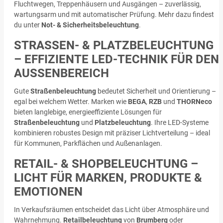
Fluchtwegen, Treppenhäusern und Ausgängen – zuverlässig,
wartungsarm und mit automatischer Prüfung. Mehr dazu findest
du unter
Not- & Sicherheitsbeleuchtung
.
STRASSEN- & PLATZBELEUCHTUNG –
EFFIZIENTE LED-TECHNIK FÜR DEN A
USSENBEREICH
Gute
Straßenbeleuchtung
bedeutet Sicherheit und Orientierung –
egal bei welchem Wetter. Marken wie
BEGA
,
RZB
und
THORNeco
bieten langlebige, energieeffiziente Lösungen für
Straßenbeleuchtung
und
Platzbeleuchtung
. Ihre LED-Systeme
kombinieren robustes Design mit präziser Lichtverteilung – ideal
für Kommunen, Parkflächen und Außenanlagen.
RETAIL- & SHOPBELEUCHTUNG –
LICHT FÜR MARKEN, PRODUKTE &
EMOTIONEN
In Verkaufsräumen entscheidet das Licht über Atmosphäre und
Wahrnehmung.
Retailbeleuchtung
von
Brumberg
oder