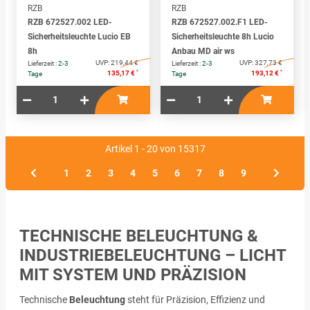
RZB
RZB
RZB 672527.002 LED-
RZB 672527.002.F1 LED-
Sicherheitsleuchte Lucio EB
Sicherheitsleuchte 8h Lucio
8h
Anbau MD air ws
UVP:
219,44 €
UVP:
327,73 €
Lieferzeit :
2-3
Lieferzeit :
2-3
*
*
135,17 €
193,12 €
Tage
Tage
Artikel 1 - 20 von 15317
1
2
3
4
5
6
7
8
9
TECHNISCHE BELEUCHTUNG &
INDUSTRIEBELEUCHTUNG – LICHT
MIT SYSTEM UND PRÄZISION
Technische
Beleuchtung
steht für Präzision, Effizienz und