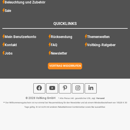
Beleuchtung und Zubehör
Sale
QUICKLINKS
Mein Benutzerkonto
Rücksendung
Themenwelten
Kontakt
FAQ
Voltking-Ratgeber
Jobs
Newsletter
VERTRAG WIDERRUFEN
© 2026 Voltking GmbH
* Alle Preise inkl. gesetzlicher USt., zzgl.
Versand
** Der Willkommensgutschein ist nur einmal bei Neuanmeldung für den Newsletter und ab einem Mindestbestellwert von 100,00 € 30
Tage gültig. Er ist nicht mit anderen Rabattaktionen kombinierbar sowie Bar auszahlbar.