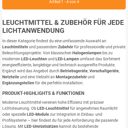
Artikel 1 - 4 von 4
LEUCHTMITTEL & ZUBEHÖR FÜR JEDE
LICHTANWENDUNG
In dieser Kategorie findest du eine umfassende Auswahl an
Leuchtmitteln
und passendem
Zubehör
für professionelle und private
Beleuchtungsprojekte. Von klassischen
Halogenlampen
bis zu
modernen
LED-Leuchten
und
LED-Lampen
umfasst das Sortiment
energieeffiziente, langlebige und technisch ausgereifte Produkte.
Ergänzt wird das Angebot durch
Betriebsgeräte
,
Vorschaltgeräte
,
Netzteile
und eine Vielzahl an
Montagezubehör
und
Ergänzungsteilen
für die perfekte Installation.
PRODUKT-HIGHLIGHTS & FUNKTIONEN
Moderne Leuchtmittel vereinen hohe Effizienz mit präziser
Lichtsteuerung. Ob
LED-Leuchtmittel
für angenehmes Raumlicht
oder spezielle
LED-Module
zur Integration in Einbau- und
Profilsysteme — hier findest du für jede Anforderung die passende
Lösung. Mit
LED-Umrüstsätzen
kannst du bestehende