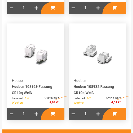
Houben
Houben
Houben 108929 Fassung
Houben 108932 Fassung
GR10q Weiß
GR10q Weiß
UVP:
6,66 €
UVP:
6,66 €
Lieferzeit :
1-2
Lieferzeit :
1-2
*
*
4,01 €
4,01 €
Wochen
Wochen