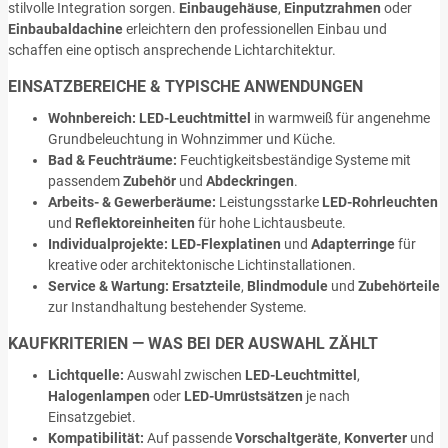
stilvolle Integration sorgen.
Einbaugehäuse
,
Einputzrahmen
oder
Einbaubaldachine
erleichtern den professionellen Einbau und
schaffen eine optisch ansprechende Lichtarchitektur.
EINSATZBEREICHE & TYPISCHE ANWENDUNGEN
Wohnbereich:
LED-Leuchtmittel
in warmweiß für angenehme
Grundbeleuchtung in Wohnzimmer und Küche.
Bad & Feuchträume:
Feuchtigkeitsbeständige Systeme mit
passendem
Zubehör
und
Abdeckringen
.
Arbeits- & Gewerberäume:
Leistungsstarke
LED-Rohrleuchten
und
Reflektoreinheiten
für hohe Lichtausbeute.
Individualprojekte:
LED-Flexplatinen
und
Adapterringe
für
kreative oder architektonische Lichtinstallationen.
Service & Wartung:
Ersatzteile
,
Blindmodule
und
Zubehörteile
zur Instandhaltung bestehender Systeme.
KAUFKRITERIEN — WAS BEI DER AUSWAHL ZÄHLT
Lichtquelle:
Auswahl zwischen
LED-Leuchtmittel
,
Halogenlampen
oder
LED-Umrüstsätzen
je nach
Einsatzgebiet.
Kompatibilität:
Auf passende
Vorschaltgeräte
,
Konverter
und