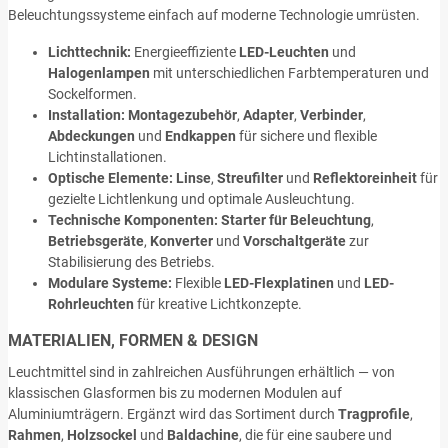
Beleuchtungssysteme einfach auf moderne Technologie umrüsten.
Lichttechnik:
Energieeffiziente
LED-Leuchten
und
Halogenlampen
mit unterschiedlichen Farbtemperaturen und
Sockelformen.
Installation:
Montagezubehör
,
Adapter
,
Verbinder
,
Abdeckungen
und
Endkappen
für sichere und flexible
Lichtinstallationen.
Optische Elemente:
Linse
,
Streufilter
und
Reflektoreinheit
für
gezielte Lichtlenkung und optimale Ausleuchtung.
Technische Komponenten:
Starter für Beleuchtung
,
Betriebsgeräte
,
Konverter
und
Vorschaltgeräte
zur
Stabilisierung des Betriebs.
Modulare Systeme:
Flexible
LED-Flexplatinen
und
LED-
Rohrleuchten
für kreative Lichtkonzepte.
MATERIALIEN, FORMEN & DESIGN
Leuchtmittel sind in zahlreichen Ausführungen erhältlich — von
klassischen Glasformen bis zu modernen Modulen auf
Aluminiumträgern. Ergänzt wird das Sortiment durch
Tragprofile
,
Rahmen
,
Holzsockel
und
Baldachine
, die für eine saubere und