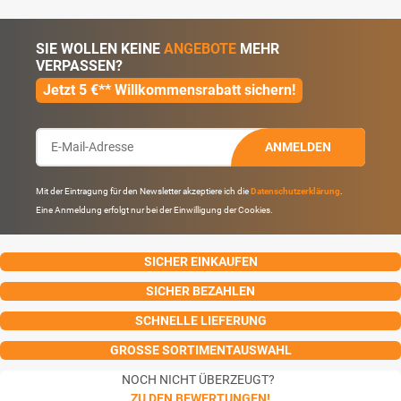
SIE WOLLEN KEINE
ANGEBOTE
MEHR
VERPASSEN?
Jetzt 5 €** Willkommensrabatt sichern!
ANMELDEN
Mit der Eintragung für den Newsletter akzeptiere ich die
Datenschutzerklärung
.
Eine Anmeldung erfolgt nur bei der Einwilligung der Cookies.
SICHER EINKAUFEN
SICHER BEZAHLEN
SCHNELLE LIEFERUNG
GROSSE SORTIMENTAUSWAHL
NOCH NICHT ÜBERZEUGT?
ZU DEN BEWERTUNGEN!