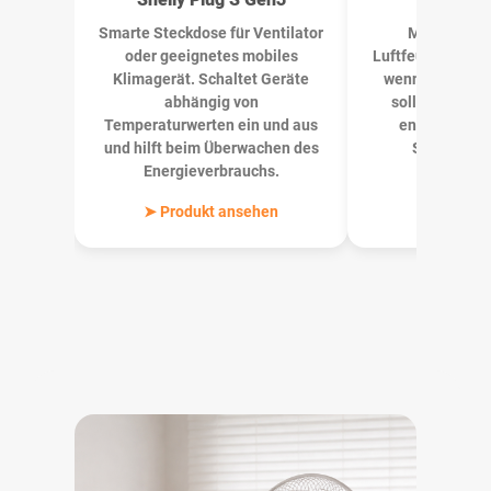
Smarte Steckdose für Ventilator
Misst Temp
oder geeignetes mobiles
Luftfeuchtigkeit
Klimagerät. Schaltet Geräte
wenn Kühlung d
abhängig von
soll, wo die W
Temperaturwerten ein und aus
entsteht – e
und hilft beim Überwachen des
Schreibtis
Energieverbrauchs.
Wohnbe
➤ Produkt ansehen
➤ Produkt