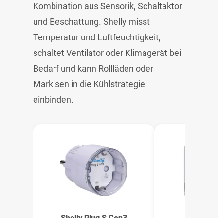
Kombination aus Sensorik, Schaltaktor
und Beschattung. Shelly misst
Temperatur und Luftfeuchtigkeit,
schaltet Ventilator oder Klimagerät bei
Bedarf und kann Rollläden oder
Markisen in die Kühlstrategie
einbinden.
Shelly Plug S Gen3
Shelly H