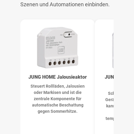
Szenen und Automationen einbinden.
JUNG HOME Jalousieaktor
JUNG HOME S
Ene
Steuert Rollläden, Jalousien
oder Markisen und ist die
Schaltet gee
zentrale Komponente für
Geräte wie Ven
automatische Beschattung
kann den Ener
gegen Sommerhitze.
erfassen. 
temperaturabh
Szen