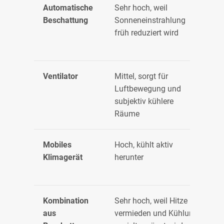
Automatische
Sehr hoch, weil
S
Beschattung
Sonneneinstrahlung
früh reduziert wird
Ventilator
Mittel, sorgt für
G
Luftbewegung und
subjektiv kühlere
Räume
Mobiles
Hoch, kühlt aktiv
H
Klimagerät
herunter
V
B
Kombination
Sehr hoch, weil Hitze
O
aus
vermieden und Kühlung