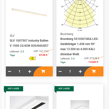
Brumberg
SLV
Brumberg 55103074DA LED-
SLV 1007507 Industry Batten
Geräteträger 1.438 mm 90°
V 1500 22/42W 830/840/857
max 13.500 lm 4.000 KALI
UVP:
101,15 €
Lieferzeit :
2-3
dimmbar Weiß
*
67,26 €
Tage
D
A
UVP:
273,58 €
Lieferzeit :
2-3
↑
G
*
116,82 €
Tage
AUF LAGER
AUF LAGER