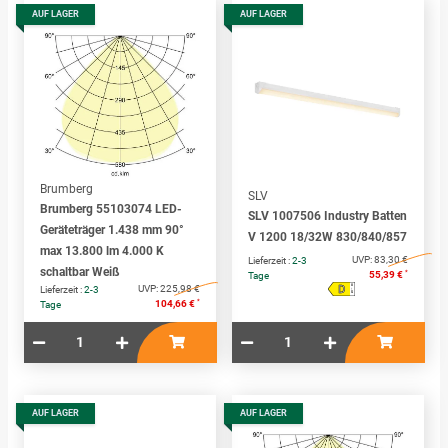
AUF LAGER
AUF LAGER
Brumberg
SLV
Brumberg 55103074 LED-
SLV 1007506 Industry Batten
Geräteträger 1.438 mm 90°
V 1200 18/32W 830/840/857
max 13.800 lm 4.000 K
UVP:
83,30 €
Lieferzeit :
2-3
schaltbar Weiß
*
55,39 €
Tage
D
A
UVP:
225,98 €
Lieferzeit :
2-3
↑
G
*
104,66 €
Tage
AUF LAGER
AUF LAGER