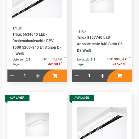
Trilux
Trilux
Trilux 6634640 LED-
Trilux 8157740 LED-
Rasteranbauleuchte RPV
Anbauleuchte 840 Siella G5
1500 5200-840 ET Atirion D-
D3 Weiß
L Weiß
UVP:
338,44 €
UVP:
388,54 €
Lieferzeit :
2-3
Lieferzeit :
2-3
*
*
224,08 €
257,24 €
Tage
Tage
AUF LAGER
AUF LAGER