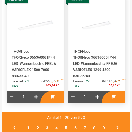
THORNeco
THORNeco
THORNeco 96636006 IP44
THORNeco 96636005 IP44
LED-Wannenleuchte FREJA
LED-Wannenleuchte FREJA
VARIOFLEX 1500 7000
VARIOFLEX 1200 4200
830/35/40
830/35/40
UVP:
223,72 €
UVP:
177,31 €
Lieferzeit :
2-3
Lieferzeit :
2-3
*
*
109,84 €
95,16 €
Tage
Tage
Artikel 1 - 20 von 570
1
2
3
4
5
6
7
8
9