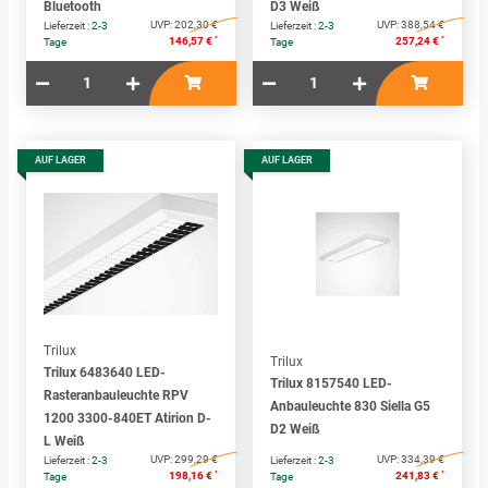
Bluetooth
D3 Weiß
UVP:
202,30 €
UVP:
388,54 €
Lieferzeit :
2-3
Lieferzeit :
2-3
*
*
146,57 €
257,24 €
Tage
Tage
AUF LAGER
AUF LAGER
Trilux
Trilux
Trilux 6483640 LED-
Trilux 8157540 LED-
Rasteranbauleuchte RPV
Anbauleuchte 830 Siella G5
1200 3300-840ET Atirion D-
D2 Weiß
L Weiß
UVP:
299,29 €
UVP:
334,39 €
Lieferzeit :
2-3
Lieferzeit :
2-3
*
*
198,16 €
241,83 €
Tage
Tage