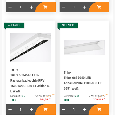
AUF LAGER
AUF LAGER
Trilux
Trilux
Trilux 6634540 LED-
Trilux 6689040 LED-
Rasteranbauleuchte RPV
Anbauleuchte 1100-830 ET
1500 5200-830 ET Atirion D-
6651 Weiß
L Weiß
UVP:
338,44 €
UVP:
316,90 €
Lieferzeit :
2-3
Lieferzeit :
2-3
*
*
244,76 €
209,81 €
Tage
Tage