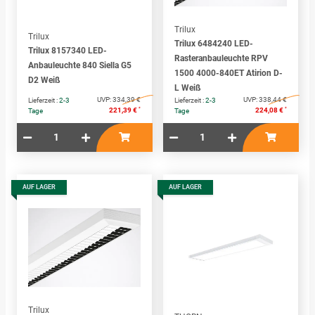
Trilux
Trilux
Trilux 6484240 LED-
Trilux 8157340 LED-
Rasteranbauleuchte RPV
Anbauleuchte 840 Siella G5
1500 4000-840ET Atirion D-
D2 Weiß
L Weiß
UVP:
334,39 €
UVP:
338,44 €
Lieferzeit :
2-3
Lieferzeit :
2-3
*
*
221,39 €
224,08 €
Tage
Tage
AUF LAGER
AUF LAGER
Trilux