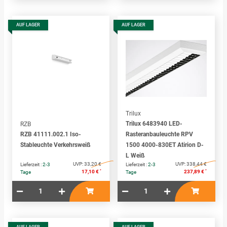
AUF LAGER
AUF LAGER
Trilux
Trilux 6483940 LED-
RZB
RZB 41111.002.1 Iso-
Rasteranbauleuchte RPV
Stableuchte Verkehrsweiß
1500 4000-830ET Atirion D-
L Weiß
UVP:
33,20 €
UVP:
338,44 €
Lieferzeit :
2-3
Lieferzeit :
2-3
*
*
17,10 €
237,89 €
Tage
Tage
AUF LAGER
AUF LAGER