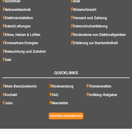
Sicherheit
AGB
Netzwerktechnik
Widerrufsrecht
Elektroinstallation
Versand und Zahlung
Kabel/Leitungen
Datenschutzerklärung
Klima, Heizen & Lüften
Rücknahme von Elektroaltgeräten
Erneuerbare Energien
Erklärung zur Barrierefreiheit
Beleuchtung und Zubehör
Sale
QUICKLINKS
Mein Benutzerkonto
Rücksendung
Themenwelten
Kontakt
FAQ
Voltking-Ratgeber
Jobs
Newsletter
VERTRAG WIDERRUFEN