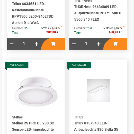
THORNeco
Trilux 6634651 LED-
THORNeco 96634869 LED-
Rasteranbauleuchte
Aufputzleuchte ROXY 1500 D
RPV1500 5200-840ETDD
5500 840 FLEX
Atirion D-L Weiß
UVP:
391,15 €
UVP:
341,53 €
Lieferzeit :
2-3
Lieferzeit :
2-3
*
*
282,88 €
160,28 €
Tage
Tage
AUF LAGER
AUF LAGER
Steinel
Trilux
Steinel RS PRO DL 200 SC
Trilux 8157940 LED-
Sensor-LED-Innenleuchte
Anbauleuchte 830 Siella G5