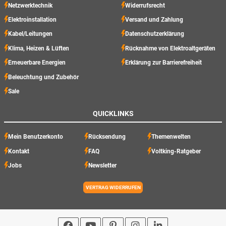
Netzwerktechnik
Widerrufsrecht
Elektroinstallation
Versand und Zahlung
Kabel/Leitungen
Datenschutzerklärung
Klima, Heizen & Lüften
Rücknahme von Elektroaltgeräten
Erneuerbare Energien
Erklärung zur Barrierefreiheit
Beleuchtung und Zubehör
Sale
QUICKLINKS
Mein Benutzerkonto
Rücksendung
Themenwelten
Kontakt
FAQ
Voltking-Ratgeber
Jobs
Newsletter
VERTRAG WIDERRUFEN