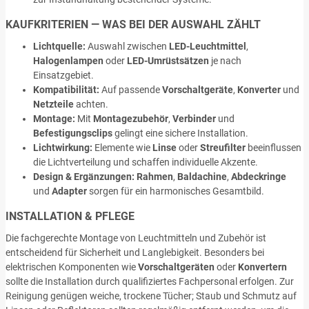
KAUFKRITERIEN — WAS BEI DER AUSWAHL ZÄHLT
Lichtquelle:
Auswahl zwischen
LED-Leuchtmittel
,
Halogenlampen
oder
LED-Umrüstsätzen
je nach
Einsatzgebiet.
Kompatibilität:
Auf passende
Vorschaltgeräte
,
Konverter
und
Netzteile
achten.
Montage:
Mit
Montagezubehör
,
Verbinder
und
Befestigungsclips
gelingt eine sichere Installation.
Lichtwirkung:
Elemente wie
Linse
oder
Streufilter
beeinflussen
die Lichtverteilung und schaffen individuelle Akzente.
Design & Ergänzungen:
Rahmen
,
Baldachine
,
Abdeckringe
und
Adapter
sorgen für ein harmonisches Gesamtbild.
INSTALLATION & PFLEGE
Die fachgerechte Montage von Leuchtmitteln und Zubehör ist
entscheidend für Sicherheit und Langlebigkeit. Besonders bei
elektrischen Komponenten wie
Vorschaltgeräten
oder
Konvertern
sollte die Installation durch qualifiziertes Fachpersonal erfolgen. Zur
Reinigung genügen weiche, trockene Tücher; Staub und Schmutz auf