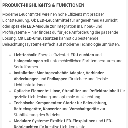
PRODUKT-HIGHLIGHTS & FUNKTIONEN
Moderne Leuchtmittel vereinen hohe Effizienz mit präziser
Lichtsteuerung. Ob
LED-Leuchtmittel
für angenehmes Raumlicht
oder spezielle
LED-Module
zur Integration in Einbau- und
Profilsysteme — hier findest du für jede Anforderung die passende
Lösung. Mit
LED-Umrüstsätzen
kannst du bestehende
Beleuchtungssysteme einfach auf moderne Technologie umrüsten.
Lichttechnik:
Energieeffiziente
LED-Leuchten
und
Halogenlampen
mit unterschiedlichen Farbtemperaturen und
Sockelformen.
Installation:
Montagezubehör
,
Adapter
,
Verbinder
,
Abdeckungen
und
Endkappen
für sichere und flexible
Lichtinstallationen.
Optische Elemente:
Linse
,
Streufilter
und
Reflektoreinheit
für
gezielte Lichtlenkung und optimale Ausleuchtung.
Technische Komponenten:
Starter für Beleuchtung
,
Betriebsgeräte
,
Konverter
und
Vorschaltgeräte
zur
Stabilisierung des Betriebs.
Modulare Systeme:
Flexible
LED-Flexplatinen
und
LED-
Rohrleuchten
für kreative Lichtkonzepte.