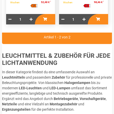
*
*
52,48 €
98,46 €
Wochen
Wochen
F
G
A
A
↑
↑
G
G
Artikel 1 - 2 von 2
LEUCHTMITTEL & ZUBEHÖR FÜR JEDE
LICHTANWENDUNG
In dieser Kategorie findest du eine umfassende Auswahl an
Leuchtmitteln
und passendem
Zubehör
für professionelle und private
Beleuchtungsprojekte. Von klassischen
Halogenlampen
bis zu
modernen
LED-Leuchten
und
LED-Lampen
umfasst das Sortiment
energieeffiziente, langlebige und technisch ausgereifte Produkte.
Ergänzt wird das Angebot durch
Betriebsgeräte
,
Vorschaltgeräte
,
Netzteile
und eine Vielzahl an
Montagezubehör
und
Ergänzungsteilen
für die perfekte Installation.