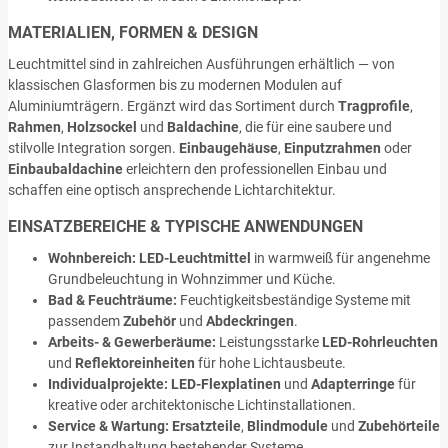
MATERIALIEN, FORMEN & DESIGN
Leuchtmittel sind in zahlreichen Ausführungen erhältlich — von
klassischen Glasformen bis zu modernen Modulen auf
Aluminiumträgern. Ergänzt wird das Sortiment durch
Tragprofile
,
Rahmen
,
Holzsockel
und
Baldachine
, die für eine saubere und
stilvolle Integration sorgen.
Einbaugehäuse
,
Einputzrahmen
oder
Einbaubaldachine
erleichtern den professionellen Einbau und
schaffen eine optisch ansprechende Lichtarchitektur.
EINSATZBEREICHE & TYPISCHE ANWENDUNGEN
Wohnbereich:
LED-Leuchtmittel
in warmweiß für angenehme
Grundbeleuchtung in Wohnzimmer und Küche.
Bad & Feuchträume:
Feuchtigkeitsbeständige Systeme mit
passendem
Zubehör
und
Abdeckringen
.
Arbeits- & Gewerberäume:
Leistungsstarke
LED-Rohrleuchten
und
Reflektoreinheiten
für hohe Lichtausbeute.
Individualprojekte:
LED-Flexplatinen
und
Adapterringe
für
kreative oder architektonische Lichtinstallationen.
Service & Wartung:
Ersatzteile
,
Blindmodule
und
Zubehörteile
zur Instandhaltung bestehender Systeme.