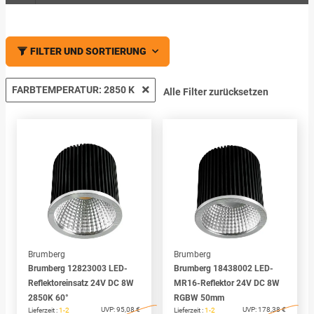
FILTER UND SORTIERUNG
FARBTEMPERATUR: 2850 K
Alle Filter zurücksetzen
Brumberg
Brumberg
Brumberg 12823003 LED-
Brumberg 18438002 LED-
Reflektoreinsatz 24V DC 8W
MR16-Reflektor 24V DC 8W
2850K 60°
RGBW 50mm
UVP:
95,08 €
UVP:
178,38 €
Lieferzeit :
1-2
Lieferzeit :
1-2