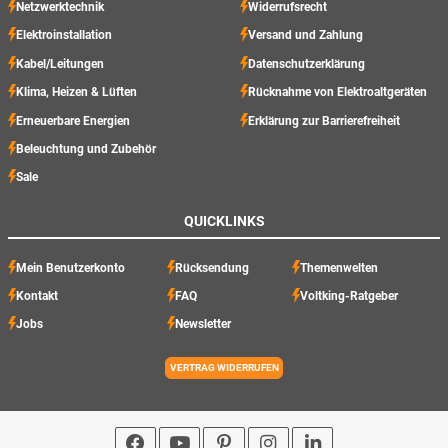
Netzwerktechnik
Widerrufsrecht
Elektroinstallation
Versand und Zahlung
Kabel/Leitungen
Datenschutzerklärung
Klima, Heizen & Lüften
Rücknahme von Elektroaltgeräten
Erneuerbare Energien
Erklärung zur Barrierefreiheit
Beleuchtung und Zubehör
Sale
QUICKLINKS
Mein Benutzerkonto
Rücksendung
Themenwelten
Kontakt
FAQ
Voltking-Ratgeber
Jobs
Newsletter
VERTRAG WIDERRUFEN