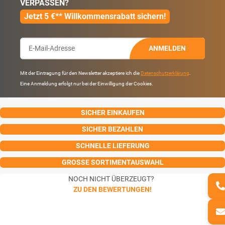
VERPASSEN?
Jetzt 5 €** Willkommensrabatt sichern!
ANMELDEN
Mit der Eintragung für den Newsletter akzeptiere ich die
Datenschutzerklärung
.
Eine Anmeldung erfolgt nur bei der Einwilligung der Cookies.
SICHER EINKAUFEN
SICHER BEZAHLEN
SCHNELLE LIEFERUNG
GROSSE SORTIMENTAUSWAHL
NOCH NICHT ÜBERZEUGT?
ZU DEN BEWERTUNGEN!