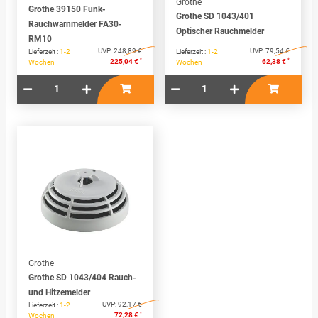
Grothe
Grothe 39150 Funk-
Grothe SD 1043/401
Rauchwarnmelder FA30-
Optischer Rauchmelder
RM10
UVP:
248,89 €
UVP:
79,54 €
Lieferzeit :
1-2
Lieferzeit :
1-2
*
*
225,04 €
62,38 €
Wochen
Wochen
Grothe
Grothe SD 1043/404 Rauch-
und Hitzemelder
UVP:
92,17 €
Lieferzeit :
1-2
*
72,28 €
Wochen