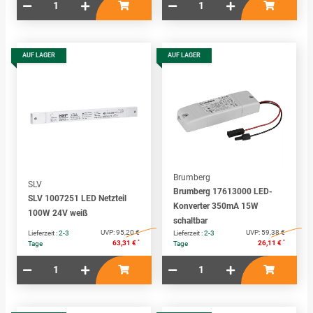
AUF LAGER
AUF LAGER
Brumberg
SLV
Brumberg 17613000 LED-
SLV 1007251 LED Netzteil
Konverter 350mA 15W
100W 24V weiß
schaltbar
UVP:
95,20 €
UVP:
59,38 €
Lieferzeit :
2-3
Lieferzeit :
2-3
*
*
63,31 €
26,11 €
Tage
Tage