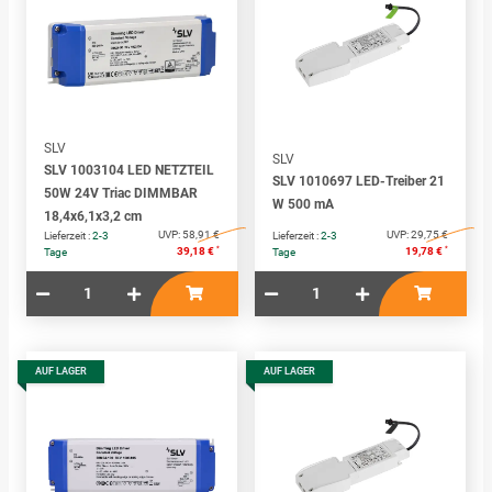
SLV
SLV
SLV 1003104 LED NETZTEIL
SLV 1010697 LED-Treiber 21
50W 24V Triac DIMMBAR
W 500 mA
18,4x6,1x3,2 cm
UVP:
58,91 €
UVP:
29,75 €
Lieferzeit :
2-3
Lieferzeit :
2-3
*
*
39,18 €
19,78 €
Tage
Tage
AUF LAGER
AUF LAGER