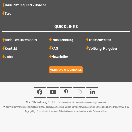
Beleuchtung und Zubehör
Sale
QUICKLINKS
Mein Benutzerkonto
Rücksendung
Themenwelten
Kontakt
FAQ
Voltking-Ratgeber
Jobs
Newsletter
VERTRAG WIDERRUFEN
© 2026 Voltking GmbH
* Alle Preise inkl. gesetzlicher USt., zzgl.
Versand
** Der Willkommensgutschein ist nur einmal bei Neuanmeldung für den Newsletter und ab einem Mindestbestellwert von 100,00 € 30
Tage gültig. Er ist nicht mit anderen Rabattaktionen kombinierbar sowie Bar auszahlbar.