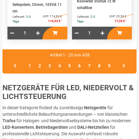
Konverter 350mA 72 W
Seilsystem, Chrom, 105VA 11
schaltbar
cm
UVP:
174,93 €
UVP:
35,58 €
Lieferzeit :
2-3
Lieferzeit :
2-3
*
*
116,33 €
17,26 €
Tage
Tage
Artikel 1 - 20 von 438
1
2
3
4
5
6
7
8
9
NETZGERÄTE FÜR LED, NIEDERVOLT &
LICHTSTEUERUNG
In dieser Kategorie findest du zuverlässige
Netzgeräte
für
unterschiedlichste Beleuchtungsanwendungen – von klassischen
Trafos
für Halogen- und Niedervoltseilsysteme bis hin zu modernen
LED-Konvertern
,
Betriebsgeräten
und
DALI-Netzteilen
für
professionelle Lichtsteuerung. Die Auswahl umfasst robuste