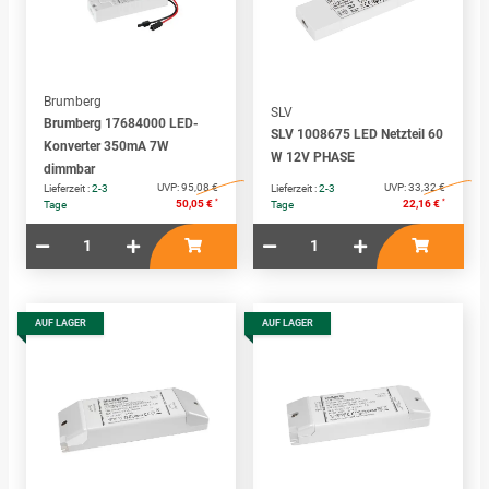
Brumberg
SLV
Brumberg 17684000 LED-
SLV 1008675 LED Netzteil 60
Konverter 350mA 7W
W 12V PHASE
dimmbar
UVP:
95,08 €
UVP:
33,32 €
Lieferzeit :
2-3
Lieferzeit :
2-3
*
*
50,05 €
22,16 €
Tage
Tage
AUF LAGER
AUF LAGER