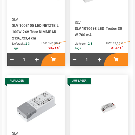
SLV
SLV
SLV 1003105 LED NETZTEIL
SLV 1010698 LED-Treiber 30
100W 24V Triac DIMMBAR
W 700 mA
21x6,7x3,4 cm
UVP:
143,99 €
UVP:
32,13 €
Lieferzeit :
2-3
Lieferzeit :
2-3
*
*
95,75 €
21,37 €
Tage
Tage
AUF LAGER
AUF LAGER
SLV