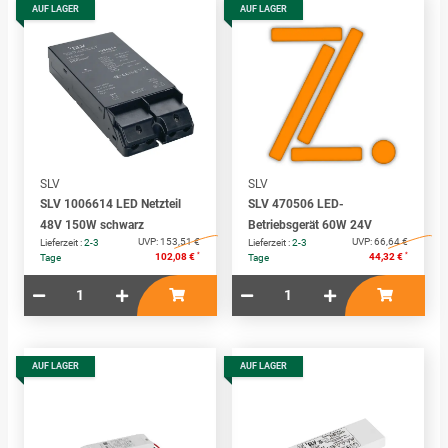
AUF LAGER
AUF LAGER
SLV
SLV
SLV 1006614 LED Netzteil
SLV 470506 LED-
48V 150W schwarz
Betriebsgerät 60W 24V
UVP:
153,51 €
UVP:
66,64 €
Lieferzeit :
2-3
Lieferzeit :
2-3
*
*
102,08 €
44,32 €
Tage
Tage
AUF LAGER
AUF LAGER