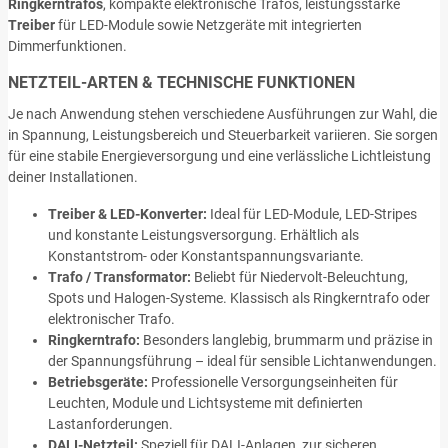
Ringkerntrafos
, kompakte elektronische Trafos, leistungsstarke
Treiber
für LED-Module sowie Netzgeräte mit integrierten
Dimmerfunktionen.
NETZTEIL-ARTEN & TECHNISCHE FUNKTIONEN
Je nach Anwendung stehen verschiedene Ausführungen zur Wahl, die
in Spannung, Leistungsbereich und Steuerbarkeit variieren. Sie sorgen
für eine stabile Energieversorgung und eine verlässliche Lichtleistung
deiner Installationen.
Treiber & LED-Konverter:
Ideal für LED-Module, LED-Stripes
und konstante Leistungsversorgung. Erhältlich als
Konstantstrom- oder Konstantspannungsvariante.
Trafo / Transformator:
Beliebt für Niedervolt-Beleuchtung,
Spots und Halogen-Systeme. Klassisch als Ringkerntrafo oder
elektronischer Trafo.
Ringkerntrafo:
Besonders langlebig, brummarm und präzise in
der Spannungsführung – ideal für sensible Lichtanwendungen.
Betriebsgeräte:
Professionelle Versorgungseinheiten für
Leuchten, Module und Lichtsysteme mit definierten
Lastanforderungen.
DALI-Netzteil:
Speziell für DALI-Anlagen, zur sicheren