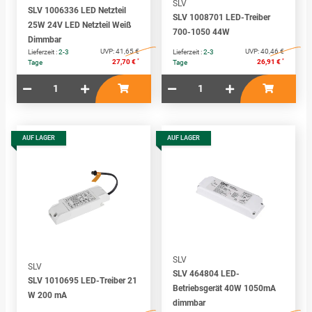
SLV
SLV 1006336 LED Netzteil
SLV 1008701 LED-Treiber
25W 24V LED Netzteil Weiß
700-1050 44W
Dimmbar
UVP:
41,65 €
UVP:
40,46 €
Lieferzeit :
2-3
Lieferzeit :
2-3
*
*
27,70 €
26,91 €
Tage
Tage
AUF LAGER
AUF LAGER
SLV
SLV
SLV 464804 LED-
SLV 1010695 LED-Treiber 21
Betriebsgerät 40W 1050mA
W 200 mA
dimmbar