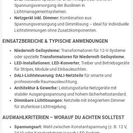
Spannungsversorgung der Buslinien in
Lichtmanagementsystemen.
Netzgerät inkl. Dimmer:
Kombination aus
Spannungsversorgung und Dimmlösung – ideal für individuelle
Lichtstimmungen ohne Zusatzkomponenten.
EINSATZBEREICHE & TYPISCHE ANWENDUNGEN
Niedervolt-Seilsysteme:
Transformatoren für 12-V-Systeme
oder spezielle
Transformatoren für Niedervolt-Seilsysteme
.
LED-Installationen:
LED-Konverter
, Treiber und Betriebsgeräte
für Stripes, Module und Einbauleuchten.
DALI-Lichtsteuerung:
DALI-Netzteile
für smarte und
professionelle Raumausleuchtung.
Architektur & Gewerbe:
Leistungsstarke Netzgeräte mit
stabiler Ausgangsspannung und hohem Sicherheitsstandard.
Dimmbare Lichtlösungen:
Netzteile mit integriertem Dimmer
für stufenlose Lichtregelung.
AUSWAHLKRITERIEN – WORAUF DU ACHTEN SOLLTEST
Spannungsart:
Wahl zwischen Konstantspannung (z. B. 12 V,
24 V) oder Konstantstrom je nach LED-System.