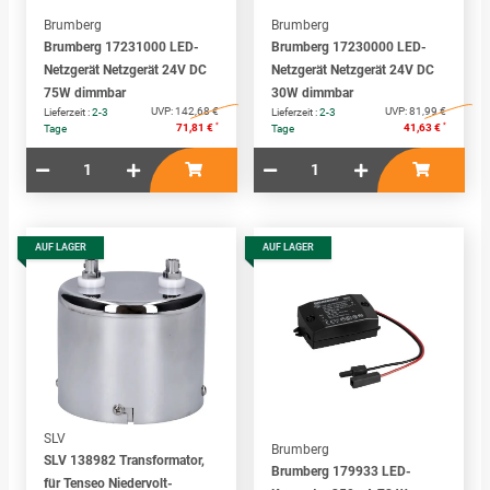
Brumberg
Brumberg
Brumberg 17231000 LED-
Brumberg 17230000 LED-
Netzgerät Netzgerät 24V DC
Netzgerät Netzgerät 24V DC
75W dimmbar
30W dimmbar
UVP:
142,68 €
UVP:
81,99 €
Lieferzeit :
2-3
Lieferzeit :
2-3
*
*
71,81 €
41,63 €
Tage
Tage
AUF LAGER
AUF LAGER
SLV
Brumberg
SLV 138982 Transformator,
Brumberg 179933 LED-
für Tenseo Niedervolt-