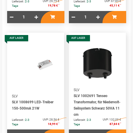
UVP:
29,75 €
UVP:
67,83 €
Lieferzeit :
2-3
Lieferzeit :
2-3
*
*
19,78 €
45,11 €
Tage
Tage
AUF LAGER
AUF LAGER
SLV
SLV 1002691 Tenseo
SLV
SLV 1008699 LED-Treiber
Transformator, für Niedervolt-
150-500mA 21W
Seilsystem Schwarz 50VA 11
cm
UVP:
28,56 €
UVP:
132,09 €
Lieferzeit :
2-3
Lieferzeit :
2-3
*
*
18,99 €
87,84 €
Tage
Tage