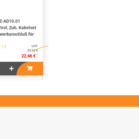
Z-AD10.01
rol, Zub. Kabelset
zwerkanschluß für
UVP:
 :
1-2
30,94 €
*
22,46 €