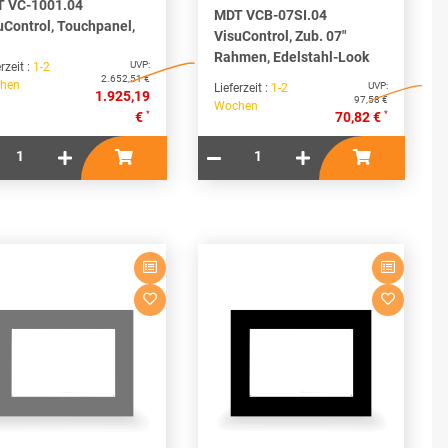
 VC-1001.04
MDT VCB-07SI.04
uControl, Touchpanel,
VisuControl, Zub. 07"
Rahmen, Edelstahl-Look
UVP:
rzeit :
1-2
2.652,51 €
hen
UVP:
Lieferzeit :
1-2
1.925,19
97,58 €
Wochen
*
*
€
70,82 €