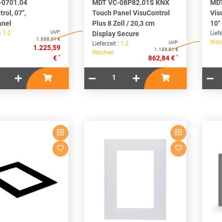
-0701.04
MDT VC-08P82.01S KNX
MDT
rol, 07",
Touch Panel VisuControl
Vis
anel
Plus 8 Zoll / 20,3 cm
10"
UVP:
 :
1-2
Display Secure
Liefe
1.688,61 €
Woc
UVP:
Lieferzeit :
1-2
1.225,59
1.188,81 €
Wochen
*
*
€
862,84 €