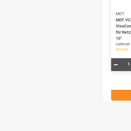
MDT
MDT VC
VisuCont
für Net
10"
Lieferzeit
Wochen