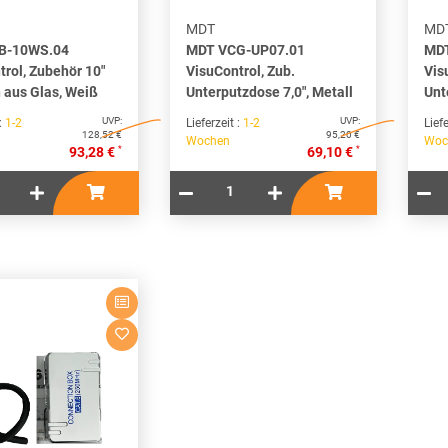
MDT
MD
B-10WS.04
MDT VCG-UP07.01
MDT
trol, Zubehör 10"
VisuControl, Zub.
Vis
aus Glas, Weiß
Unterputzdose 7,0", Metall
Unt
UVP:
UVP:
 :
1-2
Lieferzeit :
1-2
Liefe
128,52 €
95,20 €
Wochen
Woc
*
*
93,28 €
69,10 €