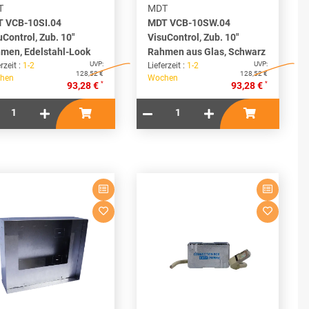
T
MDT
 VCB-10SI.04
MDT VCB-10SW.04
uControl, Zub. 10"
VisuControl, Zub. 10"
men, Edelstahl-Look
Rahmen aus Glas, Schwarz
UVP:
UVP:
rzeit :
1-2
Lieferzeit :
1-2
128,52 €
128,52 €
hen
Wochen
*
*
93,28 €
93,28 €