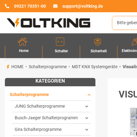
09221 70351-00
support@voltking.de
Home
Elektroin
Sicherheit
Schalter
HOME
Schalterprogramme
MDT KNX Systemgeräte
Visual
KATEGORIEN
VIS
Schalterprogramme
JUNG Schalterprogramme
Busch-Jaeger Schalterprogramm
Gira Schalterprogramme