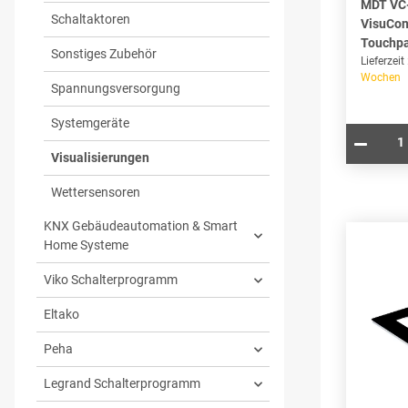
MDT VC
Schaltaktoren
VisuCont
Touchp
Sonstiges Zubehör
Lieferzeit
Wochen
Spannungsversorgung
Systemgeräte
Visualisierungen
Wettersensoren
KNX Gebäudeautomation & Smart
Home Systeme
Viko Schalterprogramm
Eltako
Peha
Legrand Schalterprogramm