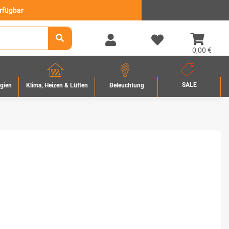
erfügbar
0,00 €
SALE
rgien
Beleuchtung
Klima, Heizen & Lüften