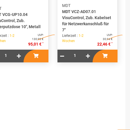
MDT
T
MDT VCZ-AD07.01
 VCG-UP10.04
VisuControl, Zub. Kabelset
uControl, Zub.
für Netzwerkanschluß für
erputzdose 10", Metall
7"
UVP:
UVP:
rzeit :
1-2
Lieferzeit :
1-2
130,90 €
30,94 €
hen
Wochen
*
*
95,01 €
22,46 €