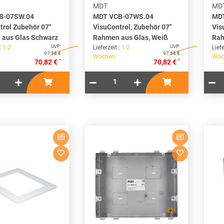
MDT
MD
B-07SW.04
MDT VCB-07WS.04
MDT
trol Zubehör 07"
VisuControl, Zubehör 07"
Vis
aus Glas Schwarz
Rahmen aus Glas, Weiß
Rah
UVP:
UVP:
 :
1-2
Lieferzeit :
1-2
Liefe
97,58 €
97,58 €
Wochen
Woc
*
*
70,82 €
70,82 €