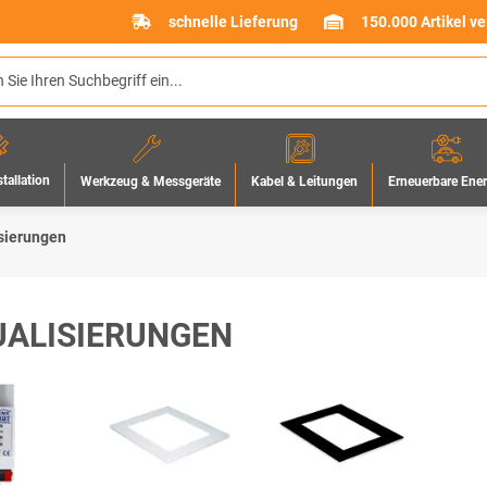
schnelle Lieferung
150.000 Artikel v
stallation
Werkzeug & Messgeräte
Erneuerbare Ene
Kabel & Leitungen
isierungen
UALISIERUNGEN