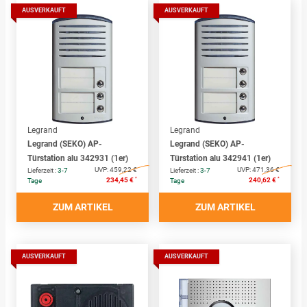
AUSVERKAUFT
AUSVERKAUFT
Legrand
Legrand
Legrand (SEKO) AP-
Legrand (SEKO) AP-
Türstation alu 342931 (1er)
Türstation alu 342941 (1er)
UVP:
459,22 €
UVP:
471,36 €
Lieferzeit :
3-7
Lieferzeit :
3-7
*
*
234,45 €
240,62 €
Tage
Tage
ZUM ARTIKEL
ZUM ARTIKEL
AUSVERKAUFT
AUSVERKAUFT