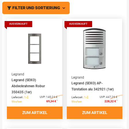
FILTER UND SORTIERUNG
AUSVERKAUFT
AUSVERKAUFT
Legrand
Legrand
Legrand (SEKO)
Legrand (SEKO) AP-
Abdeckrahmen Robur
Türstation alu 342921 (1er)
350435 (1er)
UVP:
140,24 €
UVP:
447,26 €
Lieferzeit :
1-2
Lieferzeit :
1-2
*
*
69,34 €
228,32 €
Wochen
Wochen
ZUM ARTIKEL
ZUM ARTIKEL