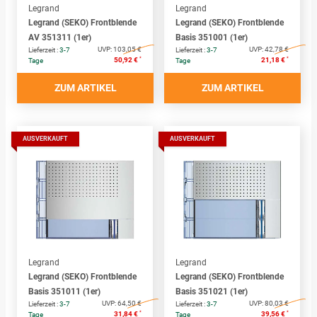
Legrand
Legrand
Legrand (SEKO) Frontblende
Legrand (SEKO) Frontblende
AV 351311 (1er)
Basis 351001 (1er)
UVP:
103,05 €
UVP:
42,78 €
Lieferzeit :
3-7
Lieferzeit :
3-7
*
*
50,92 €
21,18 €
Tage
Tage
ZUM ARTIKEL
ZUM ARTIKEL
AUSVERKAUFT
AUSVERKAUFT
Legrand
Legrand
Legrand (SEKO) Frontblende
Legrand (SEKO) Frontblende
Basis 351011 (1er)
Basis 351021 (1er)
UVP:
64,50 €
UVP:
80,03 €
Lieferzeit :
3-7
Lieferzeit :
3-7
*
*
31,84 €
39,56 €
Tage
Tage