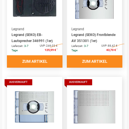
Legrand
Legrand
Legrand (SEKO) EB-
Legrand (SEKO) Frontblende
Lautsprecher 346991 (1er)
AV 351301 (1er)
UVP:
246,03 €
UVP:
88,42 €
Lieferzeit :
3-7
Lieferzeit :
3-7
*
*
125,59 €
43,70 €
Tage
Tage
ZUM ARTIKEL
ZUM ARTIKEL
AUSVERKAUFT
AUSVERKAUFT