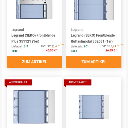
Legrand
Legrand
Legrand (SEKO) Frontblende
Legrand (SEKO) Frontblende
Plus 351121 (1er)
Ruftastmodul 352031 (1er)
UVP:
92,11 €
UVP:
53,67 €
Lieferzeit :
3-7
Lieferzeit :
3-7
*
*
45,50 €
26,55 €
Tage
Tage
ZUM ARTIKEL
ZUM ARTIKEL
AUSVERKAUFT
AUSVERKAUFT