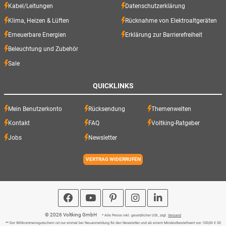
Kabel/Leitungen
Datenschutzerklärung
Klima, Heizen & Lüften
Rücknahme von Elektroaltgeräten
Erneuerbare Energien
Erklärung zur Barrierefreiheit
Beleuchtung und Zubehör
Sale
QUICKLINKS
Mein Benutzerkonto
Rücksendung
Themenwelten
Kontakt
FAQ
Voltking-Ratgeber
Jobs
Newsletter
VERTRAG WIDERRUFEN
© 2026 Voltking GmbH
* Alle Preise inkl. gesetzlicher USt., zzgl.
Versand
** Der Willkommensgutschein ist nur einmal bei Neuanmeldung für den Newsletter und ab einem Mindestbestellwert von 100,00 € 30