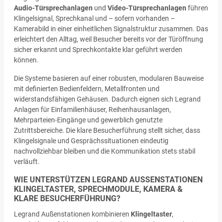
Audio-Türsprechanlagen
und
Video-Türsprechanlagen
führen
Klingelsignal, Sprechkanal und – sofern vorhanden –
Kamerabild in einer einheitlichen Signalstruktur zusammen. Das
erleichtert den Alltag, weil Besucher bereits vor der Türöffnung
sicher erkannt und Sprechkontakte klar geführt werden
können.
Die Systeme basieren auf einer robusten, modularen Bauweise
mit definierten Bedienfeldern, Metallfronten und
widerstandsfähigen Gehäusen. Dadurch eignen sich Legrand
Anlagen für Einfamilienhäuser, Reihenhausanlagen,
Mehrparteien-Eingänge und gewerblich genutzte
Zutrittsbereiche. Die klare Besucherführung stellt sicher, dass
Klingelsignale und Gesprächssituationen eindeutig
nachvollziehbar bleiben und die Kommunikation stets stabil
verläuft.
WIE UNTERSTÜTZEN LEGRAND AUSSENSTATIONEN K
LINGELTASTER, SPRECHMODULE, KAMERA & K
LARE BESUCHERFÜHRUNG?
Legrand Außenstationen kombinieren
Klingeltaster
,