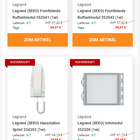
Legrand
Legrand
Legrand (SEKO) Frontblende
Legrand (SEKO) Frontblende
Ruftastmodul 352041 (1er)
Ruftastmodul 352042 (1er)
UVP:
57,42 €
UVP:
57,42 €
Lieferzeit :
3-7
Lieferzeit :
3-7
*
*
28,37 €
28,37 €
Tage
Tage
ZUM ARTIKEL
ZUM ARTIKEL
AUSVERKAUFT
AUSVERKAUFT
Legrand
Legrand
Legrand (SEKO) Hausstation
Legrand (SEKO) Infomodul
Sprint 334202 (1er)
352200 (1er)
UVP:
48,79 €
UVP:
91,75 €
Lieferzeit :
3-7
Lieferzeit :
3-7
*
*
24,68 €
45,34 €
Tage
Tage