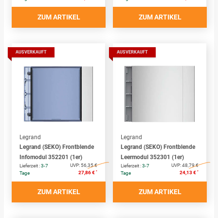
ZUM ARTIKEL
ZUM ARTIKEL
AUSVERKAUFT
AUSVERKAUFT
Legrand
Legrand
Legrand (SEKO) Frontblende
Legrand (SEKO) Frontblende
Infomodul 352201 (1er)
Leermodul 352301 (1er)
UVP:
56,35 €
UVP:
48,79 €
Lieferzeit :
3-7
Lieferzeit :
3-7
*
*
27,86 €
24,13 €
Tage
Tage
ZUM ARTIKEL
ZUM ARTIKEL