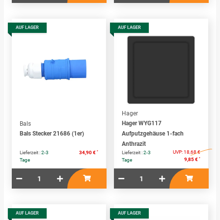
AUF LAGER
AUF LAGER
Hager
Hager WYG117
Bals
Bals Stecker 21686 (1er)
Aufputzgehäuse 1-fach
Anthrazit
*
UVP:
18,68 €
Lieferzeit :
2-3
34,90 €
Lieferzeit :
2-3
*
9,85 €
Tage
Tage
AUF LAGER
AUF LAGER