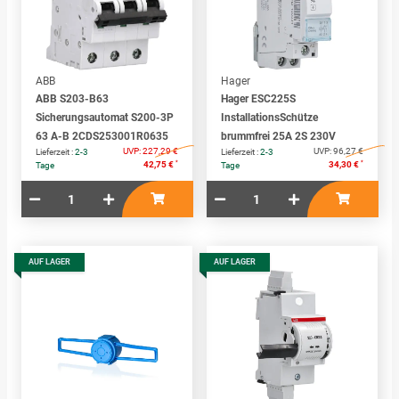
ABB
Hager
ABB S203-B63
Hager ESC225S
Sicherungsautomat S200-3P
InstallationsSchütze
63 A-B 2CDS253001R0635
brummfrei 25A 2S 230V
UVP:
227,29 €
UVP:
96,27 €
Lieferzeit :
2-3
Lieferzeit :
2-3
*
*
42,75 €
34,30 €
Tage
Tage
AUF LAGER
AUF LAGER