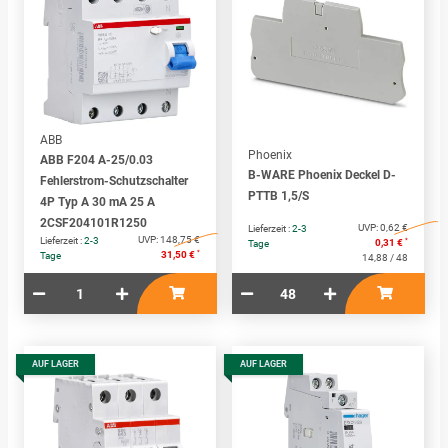
ABB
Phoenix
ABB F204 A-25/0.03
B-WARE Phoenix Deckel D-
Fehlerstrom-Schutzschalter
PTTB 1,5/S
4P Typ A 30 mA 25 A
2CSF204101R1250
UVP:
0,62 €
Lieferzeit :
2-3
UVP:
148,75 €
Lieferzeit :
2-3
*
0,31 €
Tage
*
31,50 €
Tage
14,88 / 48
AUF LAGER
AUF LAGER