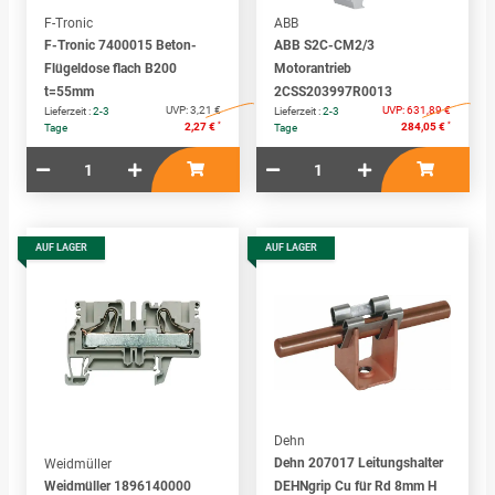
F-Tronic
ABB
F-Tronic 7400015 Beton-
ABB S2C-CM2/3
Flügeldose flach B200
Motorantrieb
t=55mm
2CSS203997R0013
UVP:
3,21 €
UVP:
631,89 €
Lieferzeit :
2-3
Lieferzeit :
2-3
*
*
2,27 €
284,05 €
Tage
Tage
AUF LAGER
AUF LAGER
Dehn
Dehn 207017 Leitungshalter
Weidmüller
Weidmüller 1896140000
DEHNgrip Cu für Rd 8mm H