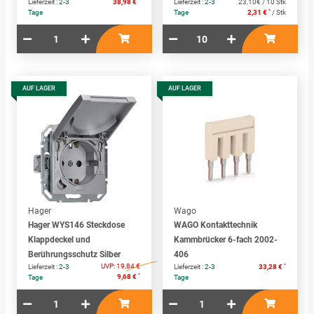
Lieferzeit :
2-3
38,98 €
Lieferzeit :
2-3
23,10€ / 10 Stk
*
Tage
Tage
2,31 €
/ Stk
AUF LAGER
AUF LAGER
Hager
Wago
Hager WYS146 Steckdose
WAGO Kontakttechnik
Klappdeckel und
Kammbrücker 6-fach 2002-
Berührungsschutz Silber
406
UVP:
19,84 €
*
Lieferzeit :
2-3
Lieferzeit :
2-3
33,28 €
*
9,68 €
Tage
Tage