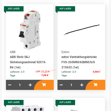
AUF LAGER
AUF LAGER
ABB
Eaton
ABB Stotz S&J
eaton Verdrahtungsbrücke
Sicherungsautomat S201S-
FVS-265MM/6QMM/G/G
B6 (1er)
215632 (1er)
UVP:
22,25 €
*
Lieferzeit :
2-3
Lieferzeit :
2-3
0,58 €
*
7,08 €
Tage
Tage
AUF LAGER
AUF LAGER