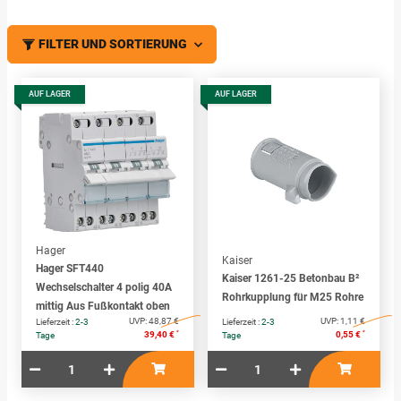
FILTER UND SORTIERUNG
AUF LAGER
AUF LAGER
Hager
Kaiser
Hager SFT440
Kaiser 1261-25 Betonbau B²
Wechselschalter 4 polig 40A
Rohrkupplung für M25 Rohre
mittig Aus Fußkontakt oben
UVP:
48,87 €
UVP:
1,11 €
Lieferzeit :
2-3
Lieferzeit :
2-3
*
*
39,40 €
0,55 €
Tage
Tage