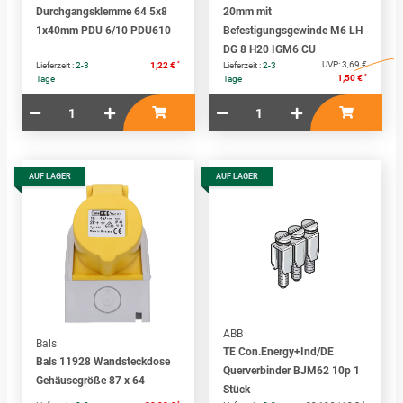
Durchgangsklemme 64 5x8
20mm mit
1x40mm PDU 6/10 PDU610
Befestigungsgewinde M6 LH
DG 8 H20 IGM6 CU
*
UVP:
3,69 €
Lieferzeit :
2-3
1,22 €
Lieferzeit :
2-3
*
1,50 €
Tage
Tage
AUF LAGER
AUF LAGER
ABB
Bals
TE Con.Energy+Ind/DE
Bals 11928 Wandsteckdose
Querverbinder BJM62 10p 1
Gehäusegröße 87 x 64
Stück
*