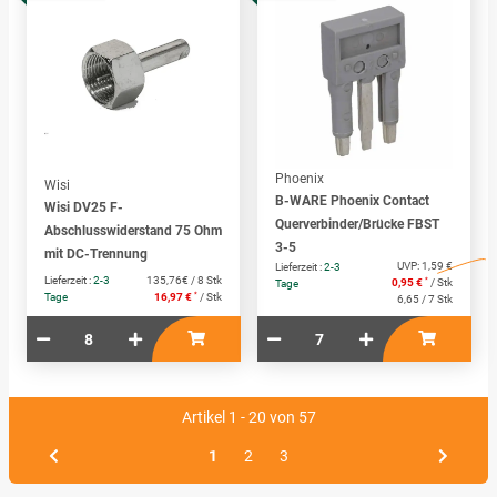
Phoenix
Wisi
B-WARE Phoenix Contact
Wisi DV25 F-
Querverbinder/Brücke FBST
Abschlusswiderstand 75 Ohm
3-5
mit DC-Trennung
UVP:
1,59 €
Lieferzeit :
2-3
Lieferzeit :
2-3
135,76€ / 8 Stk
*
0,95 €
/ Stk
Tage
*
Tage
16,97 €
/ Stk
6,65 / 7 Stk
Artikel 1 - 20 von 57
1
2
3