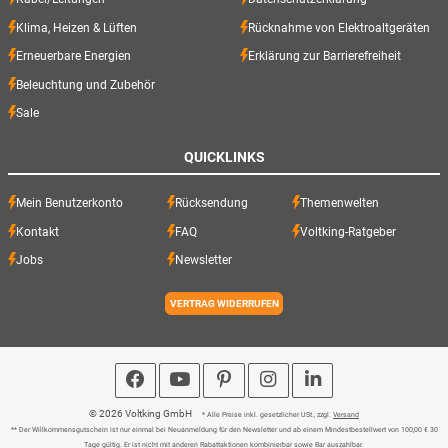
Klima, Heizen & Lüften
Rücknahme von Elektroaltgeräten
Erneuerbare Energien
Erklärung zur Barrierefreiheit
Beleuchtung und Zubehör
Sale
QUICKLINKS
Mein Benutzerkonto
Rücksendung
Themenwelten
Kontakt
FAQ
Voltking-Ratgeber
Jobs
Newsletter
VERTRAG WIDERRUFEN
© 2026 Voltking GmbH
* Alle Preise inkl. gesetzlicher USt., zzgl.
Versand
** Der Willkommensgutschein ist nur einmal bei Neuanmeldung für den Newsletter und ab einem Mindestbestellwert von 100,00 € 30
Tage gültig. Er ist nicht mit anderen Rabattaktionen kombinierbar sowie Bar auszahlbar.