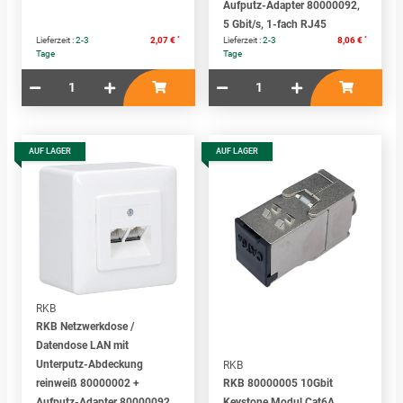
Aufputz-Adapter 80000092,
5 Gbit/s, 1-fach RJ45
*
*
Lieferzeit :
2-3
2,07 €
Lieferzeit :
2-3
8,06 €
Tage
Tage
AUF LAGER
AUF LAGER
RKB
RKB Netzwerkdose /
Datendose LAN mit
Unterputz-Abdeckung
RKB
reinweiß 80000002 +
RKB 80000005 10Gbit
Aufputz-Adapter 80000092,
Keystone Modul Cat6A