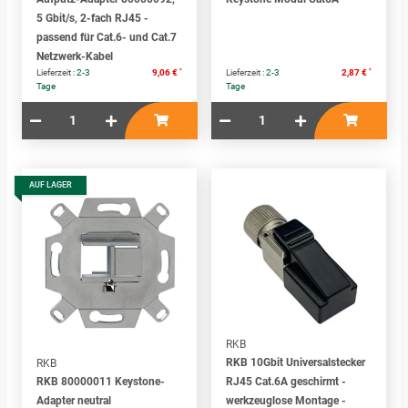
5 Gbit/s, 2-fach RJ45 -
passend für Cat.6- und Cat.7
Netzwerk-Kabel
*
*
Lieferzeit :
2-3
9,06 €
Lieferzeit :
2-3
2,87 €
Tage
Tage
AUF LAGER
RKB
RKB 10Gbit Universalstecker
RKB
RKB 80000011 Keystone-
RJ45 Cat.6A geschirmt -
Adapter neutral
werkzeuglose Montage -