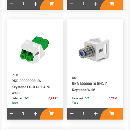
RKB
RKB
RKB 80000009 LWL
RKB 80000010 BNC-F
Keystone LC-D OS2 APC
Keystone Weiß
Weiß
*
*
Lieferzeit :
3-7
6,21 €
Lieferzeit :
3-7
3,28 €
Tage
Tage