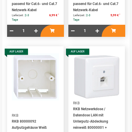
passend für Cat.6- und Cat.7
passend für Cat.6- und Cat.7
Netzwerk-Kabel
Netzwerk-Kabel
*
*
Lieferzeit :
2-3
6,99 €
Lieferzeit :
2-3
5,99 €
Tage
Tage
AUF LAGER
AUF LAGER
RKB
RKB Netzwerkdose /
Datendose LAN mit
RKB
RKB 80000092
Unterputz-Abdeckung
Aufputzgehäuse Weiß
reinweiß 80000001 +