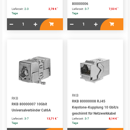
80000006
*
*
Lieferzeit :
2-3
2,78 €
Lieferzeit :
3-7
7,53 €
Tage
Tage
RKB
RKB
RKB 80000008 RJ45
RKB 80000007 10Gbit
Keystone-Kupplung 10 Gbit/s
Universalverbinder Cat6A
geschirmt für Netzwerkkabel
*
*
Lieferzeit :
3-7
13,71 €
Lieferzeit :
3-7
8,14 €
Tage
Tage