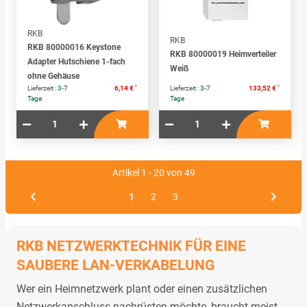
RKB
RKB
RKB 80000016 Keystone
RKB 80000019 Heimverteiler
Adapter Hutschiene 1-fach
Weiß
ohne Gehäuse
*
*
Lieferzeit :
3-7
6,14 €
Lieferzeit :
3-7
133,52 €
Tage
Tage
Artikel 1 - 20 von 49
1
2
3
RKB NETZWERKTECHNIK FÜR EINE
SAUBERE LAN-VERKABELUNG
Wer ein Heimnetzwerk plant oder einen zusätzlichen
Netzwerkanschluss nachrüsten möchte, braucht meist