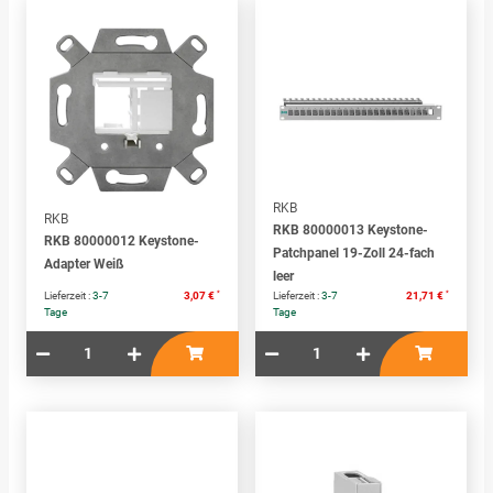
RKB
RKB
RKB 80000013 Keystone-
RKB 80000012 Keystone-
Patchpanel 19-Zoll 24-fach
Adapter Weiß
leer
*
*
Lieferzeit :
3-7
3,07 €
Lieferzeit :
3-7
21,71 €
Tage
Tage