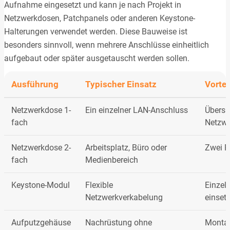
Aufnahme eingesetzt und kann je nach Projekt in
Netzwerkdosen, Patchpanels oder anderen Keystone-
Halterungen verwendet werden. Diese Bauweise ist
besonders sinnvoll, wenn mehrere Anschlüsse einheitlich
aufgebaut oder später ausgetauscht werden sollen.
Ausführung
Typischer Einsatz
Vortei
Netzwerkdose 1-
Ein einzelner LAN-Anschluss
Übersi
fach
Netzwe
Netzwerkdose 2-
Arbeitsplatz, Büro oder
Zwei R
fach
Medienbereich
Keystone-Modul
Flexible
Einzel
Netzwerkverkabelung
einset
Aufputzgehäuse
Nachrüstung ohne
Montag