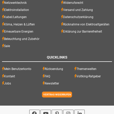
Netzwerktechnik
Widerrufsrecht
Elektroinstallation
Versand und Zahlung
Kabel/Leitungen
Datenschutzerklärung
Klima, Heizen & Lüften
Rücknahme von Elektroaltgeräten
Erneuerbare Energien
Erklärung zur Barrierefreiheit
Beleuchtung und Zubehör
Sale
QUICKLINKS
Mein Benutzerkonto
Rücksendung
Themenwelten
Kontakt
FAQ
Voltking-Ratgeber
Jobs
Newsletter
VERTRAG WIDERRUFEN