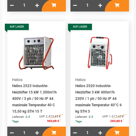
AUF LAGER
AUF LAGER
Helios
Helios
Helios 2523 Industrie-
Helios 2520 Industrie-
Heizlüfter 15 kW 1.300m³/h
Heizlüfter 3 kW 400m³/h
400V / 3 ph / 50 Hz IP 44
230V / 1 ph / 50 Hz IP 44
maximale Temperatur 40 C
maximale Temperatur 40°C 6
15,50 kg STH 15 T
kg STH 3
UVP:
2.873,85 €
UVP:
1.017,45 €
Lieferzeit :
2-3
Lieferzeit :
2-3
*
*
960,88 €
284,88 €
Tage
Tage