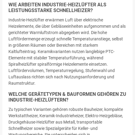
WIE ARBEITEN INDUSTRIE-HEIZLÜFTER ALS
LEISTUNGSSTARKE SCHNELLHEIZER?
Industrie-Heizlüfter erwärmen Luft über elektrische
Heizelemente, die über Gebläseeinheiten aufgenommen und als
gerichteter Warmluftstrom abgegeben wird. Die hohe
Luftfördermenge erzeugt schnelle Temperaturanstiege, selbst
in größeren Räumen oder Bereichen mit starkem
Kaltlufteintrag. Keramikvarianten nutzen langlebige PTC-
Elemente mit stabiler Temperaturführung, während
Spiralheizlüfter spiralförmige Heizelemente einsetzen.
Luftfördervolumen, Temperaturregelung, Stufenwahl und
Luftauslass richten sich nach Nutzungsanforderung und
Raumstruktur.
WELCHE GERÄTETYPEN & BAUFORMEN GEHÖREN ZU
INDUSTRIE-HEIZLÜFTERN?
Zu typischen Varianten gehören robuste Bauheizer, kompakte
Werkstattheizer, Keramik-Industrieheizer, Elektro-Heizgebläse,
Druckgehäuse-Heizlüfter aus Metall, transportable
Schnellheizer sowie Spezialgeräte für Keller- und
Wartungsbereiche. Sie unterscheiden sich in