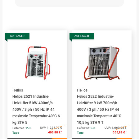
AUF LAGER
AUF LAGER
Helios
Helios
Helios 2521 Industrie-
Helios 2522 Industrie-
Heizlüfter 5 kW 400m³/h
Heizlüfter 9 kW 700m³/h
400V / 3 ph / 50 Hz IP 44
400V / 3 ph / 50 Hz IP 44
maximale Temperatur 40°C 6
maximale Temperatur 40°C
kg STH 5
10,5 kg STH 9 T
UVP:
1.225,70 €
UVP:
1.660,05 €
Lieferzeit :
2-3
Lieferzeit :
2-3
*
*
403,88 €
555,88 €
Tage
Tage