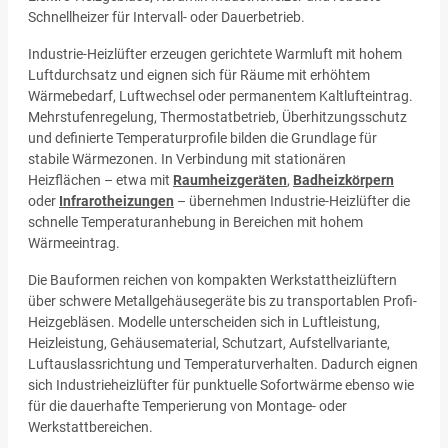
Schnellheizer für Intervall- oder Dauerbetrieb.
Industrie-Heizlüfter erzeugen gerichtete Warmluft mit hohem
Luftdurchsatz und eignen sich für Räume mit erhöhtem
Wärmebedarf, Luftwechsel oder permanentem Kaltlufteintrag.
Mehrstufenregelung, Thermostatbetrieb, Überhitzungsschutz
und definierte Temperaturprofile bilden die Grundlage für
stabile Wärmezonen. In Verbindung mit stationären
Heizflächen – etwa mit
Raumheizgeräten
,
Badheizkörpern
oder
Infrarotheizungen
– übernehmen Industrie-Heizlüfter die
schnelle Temperaturanhebung in Bereichen mit hohem
Wärmeeintrag.
Die Bauformen reichen von kompakten Werkstattheizlüftern
über schwere Metallgehäusegeräte bis zu transportablen Profi-
Heizgebläsen. Modelle unterscheiden sich in Luftleistung,
Heizleistung, Gehäusematerial, Schutzart, Aufstellvariante,
Luftauslassrichtung und Temperaturverhalten. Dadurch eignen
sich Industrieheizlüfter für punktuelle Sofortwärme ebenso wie
für die dauerhafte Temperierung von Montage- oder
Werkstattbereichen.