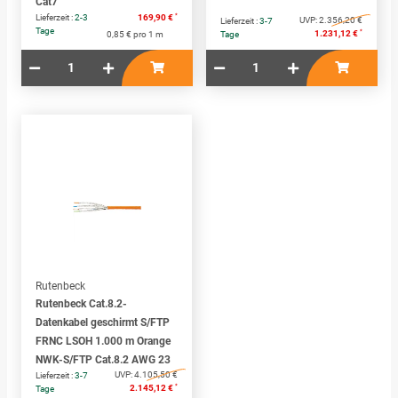
Cat7
*
Lieferzeit :
2-3
169,90 €
UVP:
2.356,20 €
Lieferzeit :
3-7
Tage
*
1.231,12 €
0,85 € pro 1 m
Tage
Rutenbeck
Rutenbeck Cat.8.2-
Datenkabel geschirmt S/FTP
FRNC LSOH 1.000 m Orange
NWK-S/FTP Cat.8.2 AWG 23
UVP:
4.105,50 €
Lieferzeit :
3-7
*
2.145,12 €
Tage