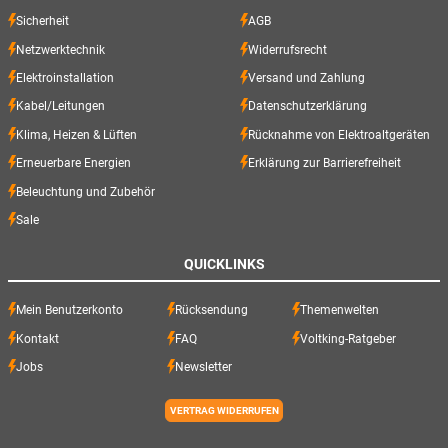
Sicherheit
AGB
Netzwerktechnik
Widerrufsrecht
Elektroinstallation
Versand und Zahlung
Kabel/Leitungen
Datenschutzerklärung
Klima, Heizen & Lüften
Rücknahme von Elektroaltgeräten
Erneuerbare Energien
Erklärung zur Barrierefreiheit
Beleuchtung und Zubehör
Sale
QUICKLINKS
Mein Benutzerkonto
Rücksendung
Themenwelten
Kontakt
FAQ
Voltking-Ratgeber
Jobs
Newsletter
VERTRAG WIDERRUFEN