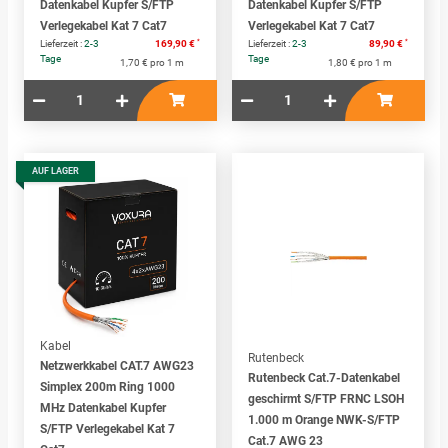
Datenkabel Kupfer S/FTP
Datenkabel Kupfer S/FTP
Verlegekabel Kat 7 Cat7
Verlegekabel Kat 7 Cat7
*
*
Lieferzeit :
2-3
169,90 €
Lieferzeit :
2-3
89,90 €
Tage
Tage
1,70 € pro 1 m
1,80 € pro 1 m
AUF LAGER
Kabel
Rutenbeck
Netzwerkkabel CAT.7 AWG23
Rutenbeck Cat.7-Datenkabel
Simplex 200m Ring 1000
geschirmt S/FTP FRNC LSOH
MHz Datenkabel Kupfer
1.000 m Orange NWK-S/FTP
S/FTP Verlegekabel Kat 7
Cat.7 AWG 23