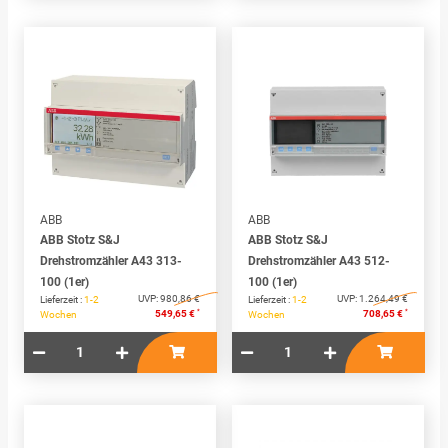
ABB
ABB
ABB Stotz S&J
ABB Stotz S&J
Drehstromzähler A43 313-
Drehstromzähler A43 512-
100 (1er)
100 (1er)
UVP:
980,86 €
UVP:
1.264,49 €
Lieferzeit :
1-2
Lieferzeit :
1-2
*
*
549,65 €
708,65 €
Wochen
Wochen