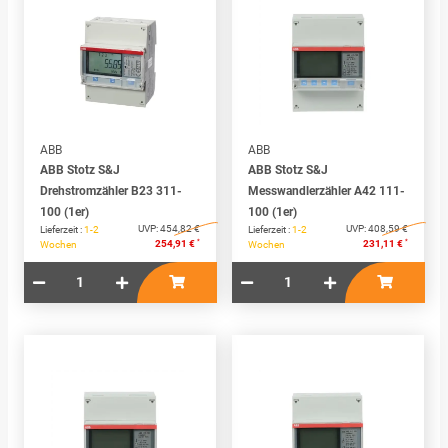
ABB
ABB
ABB Stotz S&J
ABB Stotz S&J
Drehstromzähler B23 311-
Messwandlerzähler A42 111-
100 (1er)
100 (1er)
UVP:
454,82 €
UVP:
408,59 €
Lieferzeit :
1-2
Lieferzeit :
1-2
*
*
254,91 €
231,11 €
Wochen
Wochen