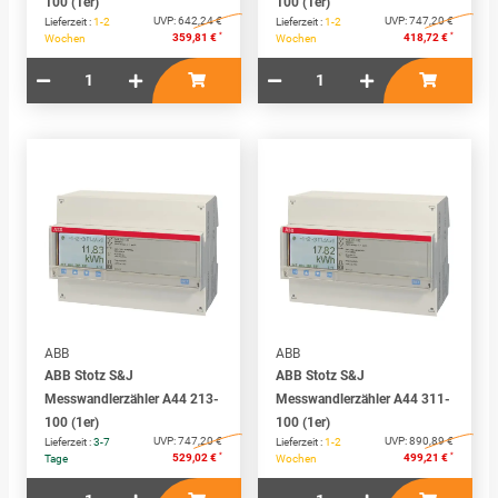
100 (1er)
100 (1er)
UVP:
642,24 €
UVP:
747,20 €
Lieferzeit :
1-2
Lieferzeit :
1-2
*
*
359,81 €
418,72 €
Wochen
Wochen
ABB
ABB
ABB Stotz S&J
ABB Stotz S&J
Messwandlerzähler A44 213-
Messwandlerzähler A44 311-
100 (1er)
100 (1er)
UVP:
747,20 €
UVP:
890,89 €
Lieferzeit :
3-7
Lieferzeit :
1-2
*
*
529,02 €
499,21 €
Tage
Wochen