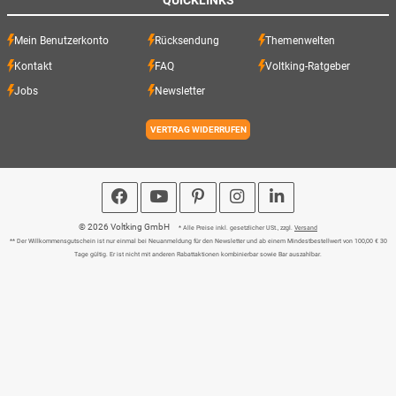
QUICKLINKS
Mein Benutzerkonto
Rücksendung
Themenwelten
Kontakt
FAQ
Voltking-Ratgeber
Jobs
Newsletter
VERTRAG WIDERRUFEN
© 2026 Voltking GmbH
* Alle Preise inkl. gesetzlicher USt., zzgl.
Versand
** Der Willkommensgutschein ist nur einmal bei Neuanmeldung für den Newsletter und ab einem Mindestbestellwert von 100,00 € 30
Tage gültig. Er ist nicht mit anderen Rabattaktionen kombinierbar sowie Bar auszahlbar.