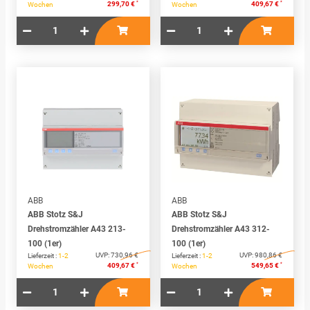
*
*
299,70 €
409,67 €
Wochen
Wochen
ABB
ABB
ABB Stotz S&J
ABB Stotz S&J
Drehstromzähler A43 213-
Drehstromzähler A43 312-
100 (1er)
100 (1er)
UVP:
730,96 €
UVP:
980,86 €
Lieferzeit :
1-2
Lieferzeit :
1-2
*
*
409,67 €
549,65 €
Wochen
Wochen