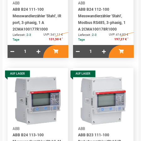
ABB
ABB
ABB B24 111-100
ABB B24 112-100
Messwandlerzähler 'Stahl', IR
Messwandlerzähler 'Stahl',
port, 3-phasig, 1 A
Modbus RS485, 3-phasig, 1
2CMA100177R1000
A 2CMA100178R1000
UVP:
341,11 €
UVP:
414,83 €
Lieferzeit :
2-3
Lieferzeit :
2-3
*
*
131,50 €
197,27 €
Tage
Tage
AUF LAGER
AUF LAGER
ABB
ABB
ABB B24 113-100
ABB B23 111-100