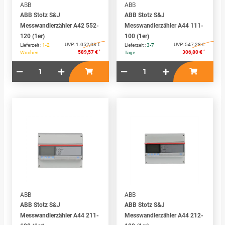
ABB
ABB
ABB Stotz S&J
ABB Stotz S&J
Messwandlerzähler A42 552-
Messwandlerzähler A44 111-
120 (1er)
100 (1er)
UVP:
1.052,08 €
UVP:
547,28 €
Lieferzeit :
1-2
Lieferzeit :
3-7
*
*
589,57 €
306,80 €
Wochen
Tage
ABB
ABB
ABB Stotz S&J
ABB Stotz S&J
Messwandlerzähler A44 211-
Messwandlerzähler A44 212-