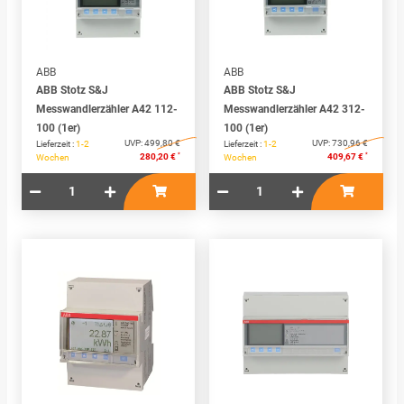
ABB
ABB
ABB Stotz S&J
ABB Stotz S&J
Messwandlerzähler A42 112-
Messwandlerzähler A42 312-
100 (1er)
100 (1er)
UVP:
499,80 €
UVP:
730,96 €
Lieferzeit :
1-2
Lieferzeit :
1-2
*
*
280,20 €
409,67 €
Wochen
Wochen