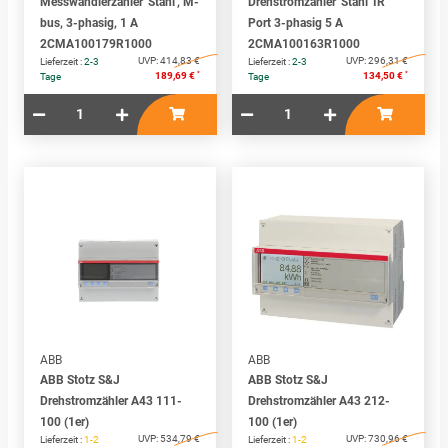
Messwandlerzähler 'Stahl', M-
Drehstromzähler 'Stahl' IR
bus, 3-phasig, 1 A
Port 3-phasig 5 A
2CMA100179R1000
2CMA100163R1000
UVP:
414,83 €
UVP:
296,31 €
Lieferzeit :
2-3
Lieferzeit :
2-3
*
*
189,69 €
134,50 €
Tage
Tage
ABB
ABB
ABB Stotz S&J
ABB Stotz S&J
Drehstromzähler A43 111-
Drehstromzähler A43 212-
100 (1er)
100 (1er)
UVP:
534,79 €
UVP:
730,96 €
Lieferzeit :
1-2
Lieferzeit :
1-2