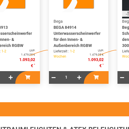
Bega
Beg
4913
BEGA 84914
Beg
sserscheinwerfer
Unterwasserscheinwerfer
Sch
Innen- &
für den Innen- &
den
ereich RGBW
Außenbereich RGBW
300
UVP:
UVP:
 :
1-2
Lieferzeit :
1-2
Liefe
1.479,05 €
1.479,05 €
Wochen
Woc
1.093,02
1.093,02
*
*
€
€