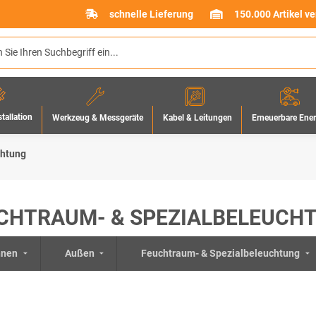
schnelle Lieferung
150.000 Artikel v
stallation
Werkzeug & Messgeräte
Erneuerbare Ene
Kabel & Leitungen
chtung
CHTRAUM- & SPEZIALBELEUCH
nnen
Außen
Feuchtraum- & Spezialbeleuchtung