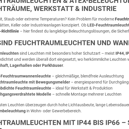
HTRAUMLEUCHTEN & ATEX-BELEUCHTUN
HTRÄUME, WERKSTATT & INDUSTRIE
it, Staub oder extreme Temperaturen? Kein Problem für moderne
Feucht
ätten, Keller oder Industrieanlagen konzipiert. Ob
LED-Feuchtraumleucht
Richtlinie
– hier findest du langlebige Beleuchtungslösungen, die Sicherh
SIND FEUCHTRAUMLEUCHTEN UND WANN
mleuchten
sind Leuchten mit besonders hoher Schutzart – meist
IP44, I
dichtet und werden überall dort eingesetzt, wo herkömmliche Leuchten 
haft, Lagerhallen oder Parkhäuser
.
-Feuchtraumwannenleuchte
– gleichmäßige, blendfreie Ausleuchtung
chtraumleuchte mit Bewegungsmelder
– energiesparend für Durchgäng
ubdichte Feuchtraumleuchte
– ideal für Werkstatt & Produktion
chgangsverdrahtete Modelle
– schnelle Montage mehrerer Leuchten
sten Leuchten überzeugen durch hohe Lichtausbeute, lange Lebensdauer un
mbeleuchtung
in Wohn- oder Gewerbebereich.
TRAUMLEUCHTEN MIT IP44 BIS IP66 –