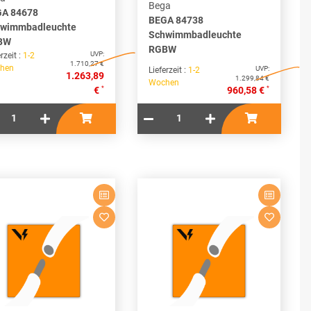
Bega
A 84678
BEGA 84738
wimmbadleuchte
Schwimmbadleuchte
BW
RGBW
UVP:
rzeit :
1-2
1.710,27 €
hen
UVP:
Lieferzeit :
1-2
1.263,89
1.299,84 €
Wochen
*
*
€
960,58 €