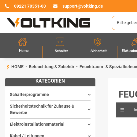
09221 70351-00
support@voltking.de
Home
Elektroin
Sicherheit
Schalter
HOME
Beleuchtung & Zubehör
Feuchtraum- & Spezialbeleu
KATEGORIEN
FEU
Schalterprogramme
Sicherheitstechnik für Zuhause &
I
Gewerbe
Elektroinstallationsmaterial
Kabel / Leitungen