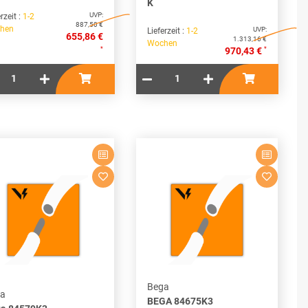
K
UVP:
rzeit :
1-2
887,50 €
hen
UVP:
Lieferzeit :
1-2
655,86 €
1.313,16 €
Wochen
*
*
970,43 €
Bega
a
BEGA 84675K3