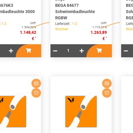
4676K3
BEGA 84677
BEG
mbadleuchte 3000
Schwimmbadleuchte
Sch
RGBW
RG
UVP:
UVP:
 :
1-2
Lieferzeit :
1-2
Liefe
1.554,02 €
1.710,27 €
Wochen
Woc
1.148,42
1.263,89
*
*
€
€