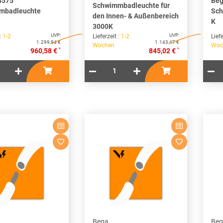
4575
Beg
Schwimmbadleuchte für
mbadleuchte
Sch
den Innen- & Außenbereich
K
3000K
UVP:
UVP:
 :
1-2
Lieferzeit :
1-2
Liefe
1.299,84 €
1.143,47 €
Wochen
Woc
*
*
960,58 €
845,02 €
Bega
Beg