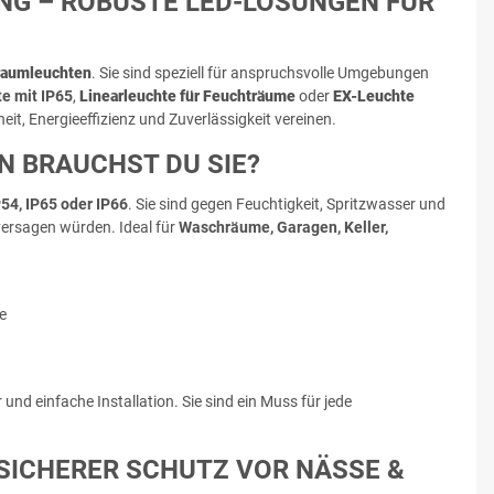
G – ROBUSTE LED-LÖSUNGEN FÜR
raumleuchten
. Sie sind speziell für anspruchsvolle Umgebungen
e mit IP65
,
Linearleuchte für Feuchträume
oder
EX-Leuchte
eit, Energieeffizienz und Zuverlässigkeit vereinen.
 BRAUCHST DU SIE?
P54, IP65 oder IP66
. Sie sind gegen Feuchtigkeit, Spritzwasser und
versagen würden. Ideal für
Waschräume
, Garagen, Keller,
e
d einfache Installation. Sie sind ein Muss für jede
 SICHERER SCHUTZ VOR NÄSSE &