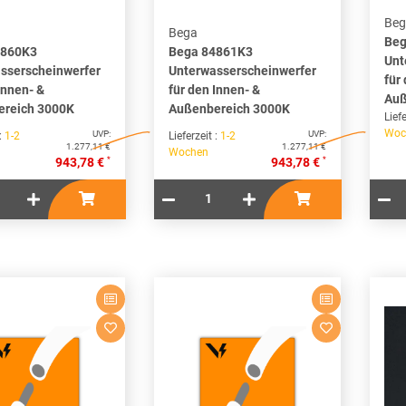
Beg
Bega
Beg
4860K3
Bega 84861K3
Unt
sserscheinwerfer
Unterwasserscheinwerfer
für
Innen- &
für den Innen- &
Auß
ereich 3000K
Außenbereich 3000K
Liefe
Woc
UVP:
UVP:
 :
1-2
Lieferzeit :
1-2
1.277,11 €
1.277,11 €
Wochen
*
*
943,78 €
943,78 €