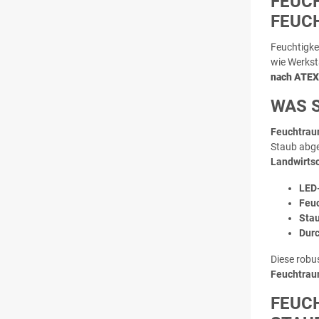
FEUC
FEUC
Feuchtigke
wie Werkst
nach ATEX-
WAS 
Feuchtrau
Staub abge
Landwirtsc
LED
Feu
Sta
Dur
Diese robu
Feuchtrau
FEUCH