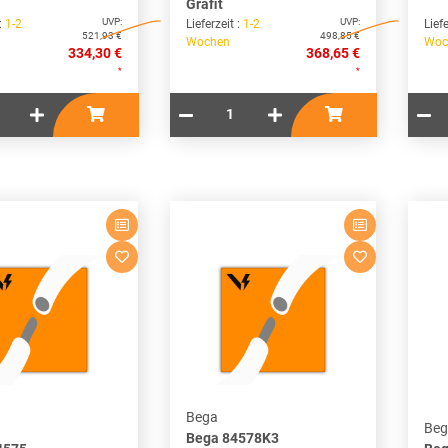
Grafit
UVP:
UVP:
 :
1-2
Lieferzeit :
1-2
Liefe
521,93 €
498,85 €
Wochen
Woc
334,30 €
368,65 €
*
*
Bega
Beg
Bega 84578K3