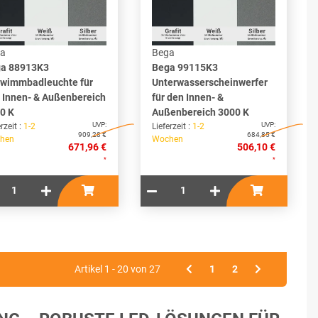
a
Bega
a 88913K3
Bega 99115K3
wimmbadleuchte für
Unterwasserscheinwerfer
 Innen- & Außenbereich
für den Innen- &
0 K
Außenbereich 3000 K
UVP:
UVP:
rzeit :
1-2
Lieferzeit :
1-2
909,28 €
684,85 €
hen
Wochen
671,96 €
506,10 €
*
*
Artikel 1 - 20 von 27
1
2