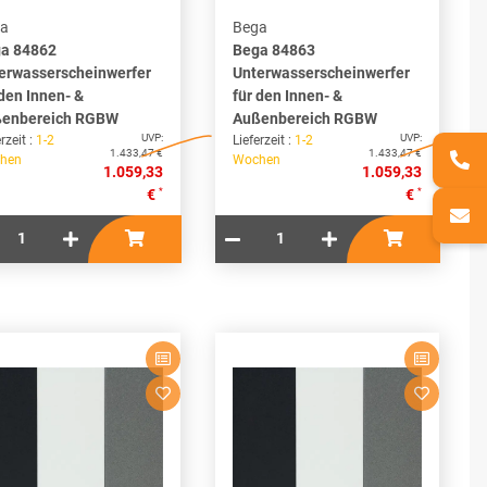
a
Bega
a 84862
Bega 84863
erwasserscheinwerfer
Unterwasserscheinwerfer
 den Innen- &
für den Innen- &
enbereich RGBW
Außenbereich RGBW
UVP:
UVP:
rzeit :
1-2
Lieferzeit :
1-2
1.433,47 €
1.433,47 €
hen
Wochen
1.059,33
1.059,33
*
*
€
€