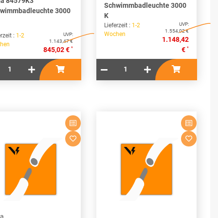
a 84579K3
Schwimmbadleuchte 3000
wimmbadleuchte 3000
K
UVP:
Lieferzeit :
1-2
1.554,02 €
Wochen
UVP:
rzeit :
1-2
1.148,42
1.143,47 €
hen
*
*
845,02 €
€
a