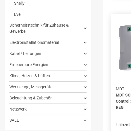
Shelly
Eve
Sicherheitstechnik für Zuhause &
Gewerbe
Elektroinstallationsmaterial
Kabel / Leitungen
Erneuerbare Energien
Klima, Heizen & Lüften
Werkzeuge, Messgeräte
MDT
MDT SC
Beleuchtung & Zubehör
Control
REG
Netzwerk
SALE
Lieferzeit