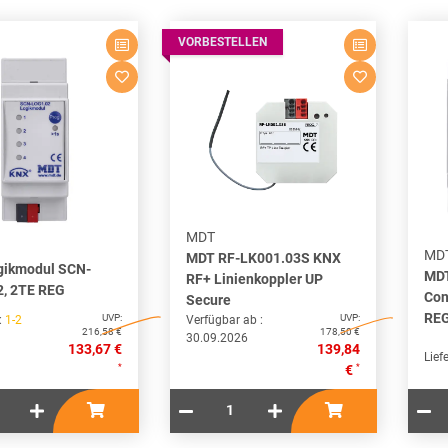
VORBESTELLEN
MDT
MD
MDT RF-LK001.03S KNX
gikmodul SCN-
MDT
RF+ Linienkoppler UP
, 2TE REG
Con
Secure
RE
UVP:
UVP:
 :
1-2
Verfügbar ab :
216,58 €
178,50 €
30.09.2026
133,67 €
139,84
Liefe
*
*
€