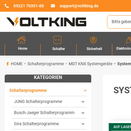
09221 70351-00
support@voltking.de
Home
Elektroin
Sicherheit
Schalter
HOME
Schalterprogramme
MDT KNX Systemgeräte
System
KATEGORIEN
SYS
Schalterprogramme
JUNG Schalterprogramme
Busch-Jaeger Schalterprogramm
Gira Schalterprogramme
AUF LAGE