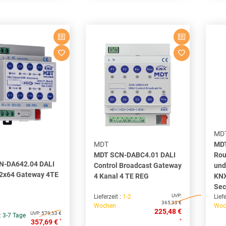
MD
MDT
MDT
MDT SCN-DABC4.01 DALI
Rou
N-DA642.04 DALI
Control Broadcast Gateway
und
 2x64 Gateway 4TE
4 Kanal 4 TE REG
KNX
Sec
UVP:
Lieferzeit :
1-2
Liefe
365,33 €
Wochen
Woc
225,48 €
UVP:
579,53 €
 :
3-7 Tage
*
*
357,69 €