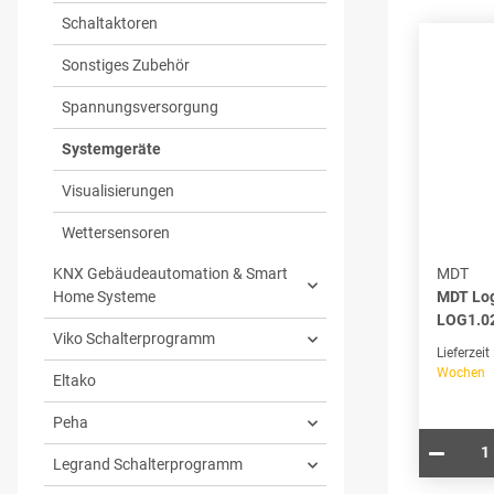
Schaltaktoren
Sonstiges Zubehör
Spannungsversorgung
Systemgeräte
Visualisierungen
Wettersensoren
MDT
KNX Gebäudeautomation & Smart
MDT Lo
Home Systeme
LOG1.02
Viko Schalterprogramm
Lieferzeit
Wochen
Eltako
Peha
Legrand Schalterprogramm