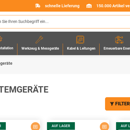
schnelle Lieferung
150.000 Artikel v
stallation
Werkzeug & Messgeräte
Erneuerbare Ene
Kabel & Leitungen
geräte
TEMGERÄTE
FILTER
R
AUF LAGER
AUF 