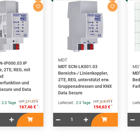
MDT
-IP000.03 IP
MDT SCN-LK001.03
MD
e, 2TE, REG, mit
Bereichs-/ Linienkoppler,
MDT
nd
2TE, REG, unterstützt erw.
Bed
verfunktion und
Gruppenadressen und KNX
Far
Secure und Data
Data Secure
UVP:
271,32 €
UVP:
315,35 €
 :
2-3 Tage
Lieferzeit :
2-3 Tage
Liefe
*
*
167,46 €
194,63 €