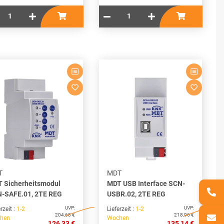
T
MDT
 Sicherheitsmodul
MDT USB Interface SCN-
-SAFE.01, 2TE REG
USBR.02, 2TE REG
UVP:
UVP:
rzeit :
1-2
Lieferzeit :
1-2
204,68 €
218,96 €
hen
Wochen
126,33 €
135,14 €