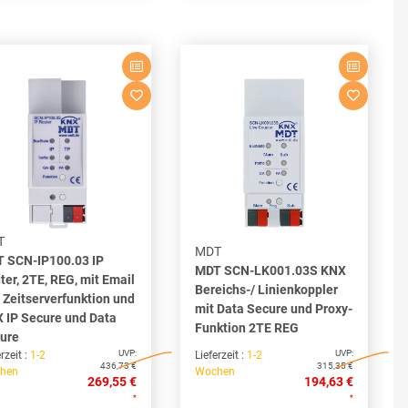
T
MDT
 SCN-IP100.03 IP
MDT SCN-LK001.03S KNX
ter, 2TE, REG, mit Email
Bereichs-/ Linienkoppler
 Zeitserverfunktion und
mit Data Secure und Proxy-
 IP Secure und Data
Funktion 2TE REG
ure
UVP:
UVP:
rzeit :
1-2
Lieferzeit :
1-2
436,73 €
315,35 €
hen
Wochen
269,55 €
194,63 €
*
*