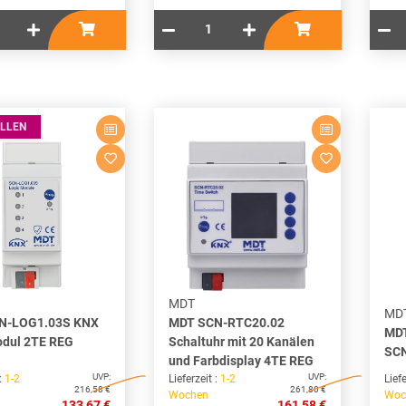
LLEN
MDT
MD
N-LOG1.03S KNX
MDT SCN-RTC20.02
MDT
dul 2TE REG
Schaltuhr mit 20 Kanälen
SCN
und Farbdisplay 4TE REG
UVP:
UVP:
 :
1-2
Lieferzeit :
1-2
Liefe
216,58 €
261,80 €
Wochen
Woc
133,67 €
161,58 €