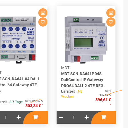
MDT
T
MDT SCN-DA641P.04S
 SCN-DA641.04 DALI
DaliControl IP Gateway
trol 64 Gateway 4TE
PRO64 DALI-2 4TE REG
G
UVP:
Lieferzeit :
1-2
642,60 €
Wochen
396,61 €
UVP:
491,47 €
rzeit :
3-7 Tage
*
*
303,34 €