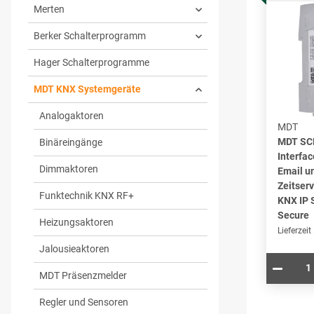
Merten
Berker Schalterprogramm
Hager Schalterprogramme
MDT KNX Systemgeräte
Analogaktoren
MDT
MDT SCN
Binäreingänge
Interfac
Dimmaktoren
Email u
Zeitser
Funktechnik KNX RF+
KNX IP 
Secure
Heizungsaktoren
Lieferzeit
Jalousieaktoren
MDT Präsenzmelder
Regler und Sensoren