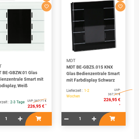
MDT
T
MDT BE-GBZS.01S KNX
 BE-GBZW.01 Glas
Glas Bedienzentrale Smart
ienzentrale Smart mit
mit Farbdisplay Schwarz
bdisplay, Weiß
UVP:
Lieferzeit :
1-2
367,71 €
Wochen
226,95 €
UVP:
367,71 €
rzeit :
2-3 Tage
*
*
226,95 €