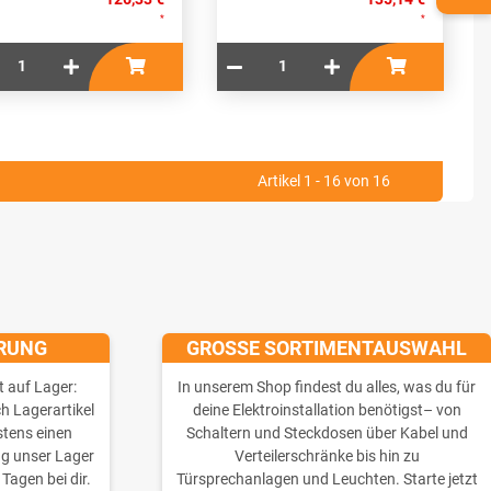
*
*
Artikel 1 - 16 von 16
ERUNG
GROSSE SORTIMENTAUSWAHL
t auf Lager:
In unserem Shop findest du alles, was du für
ch Lagerartikel
deine Elektroinstallation benötigst– von
stens einen
Schaltern und Steckdosen über Kabel und
ng unser Lager
Verteilerschränke bis hin zu
 Tagen bei dir.
Türsprechanlagen und Leuchten. Starte jetzt