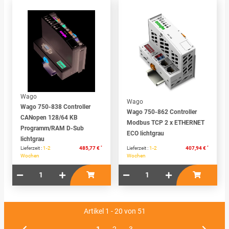
Wago
Wago
Wago 750-838 Controller
Wago 750-862 Controller
CANopen 128/64 KB
Modbus TCP 2 x ETHERNET
Programm/RAM D-Sub
ECO lichtgrau
lichtgrau
*
*
Lieferzeit :
1-2
485,77 €
Lieferzeit :
1-2
407,94 €
Wochen
Wochen
Artikel 1 - 20 von 51
1
2
3