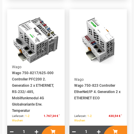
Wago
Wago 750-8217/625-000
Controller PFC200 2.
Wago
Generation 2 x ETHERNET,
Wago 750-823 Controller
RS-232/-485,
EtherNet/IP 4. Generation 2 x
Mobilfunkmodul 4G
ETHERNET ECO
Globalvariante Erw.
Temperatur
*
*
Lieferzeit :
1-2
1.767,34 €
Lieferzeit :
1-2
430,54 €
Wochen
Wochen