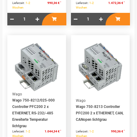
*
*
Lieferzeit :
1-2
990,36 €
Lieferzeit :
1-2
1.472,36 €
Wochen
Wochen
Wago
Wago 750-8212/025-000
Wago
Controller PFC200 2 x
Wago 750-8213 Controller
ETHERNET, RS-232/-485
PFC200 2 x ETHERNET, CAN,
Erweiterte Temperatur
CANopen lichtgrau
lichtgrau
*
*
Lieferzeit :
1-2
1.044,34 €
Lieferzeit :
1-2
990,36 €
Wochen
Wochen