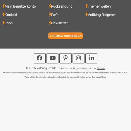
Mein Benutzerkonto
Rücksendung
Themenwelten
Kontakt
FAQ
Voltking-Ratgeber
Jobs
Newsletter
VERTRAG WIDERRUFEN
© 2026 Voltking GmbH
* Alle Preise inkl. gesetzlicher USt., zzgl.
Versand
** Der Willkommensgutschein ist nur einmal bei Neuanmeldung für den Newsletter und ab einem Mindestbestellwert von 100,00 € 30
Tage gültig. Er ist nicht mit anderen Rabattaktionen kombinierbar sowie Bar auszahlbar.