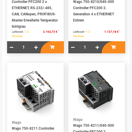
Controller PFC200 2 x
Wago 750-8210/040-000
ETHERNET, RS-232/-485,
Controller PFC200 2.
CAN, CANopen, PROFIBUS-
Generation 4 x ETHERNET
Master Erweiterte Temperatur
Extrem
lichtgrau
*
*
Lieferzeit :
1-2
2.162,73 €
Lieferzeit :
1-2
1.127,18 €
Wochen
Wochen
Wago
Wago
Wago 750-8211/040-000
Wago 750-8211 Controller
Controller PFC200 2.