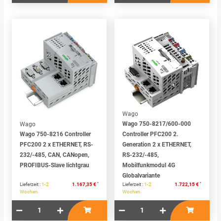
Wago
Wago 750-8217/600-000
Wago
Wago 750-8216 Controller
Controller PFC200 2.
PFC200 2 x ETHERNET, RS-
Generation 2 x ETHERNET,
232/-485, CAN, CANopen,
RS-232/-485,
PROFIBUS-Slave lichtgrau
Mobilfunkmodul 4G
Globalvariante
*
*
Lieferzeit :
1-2
1.167,35 €
Lieferzeit :
1-2
1.722,15 €
Wochen
Wochen