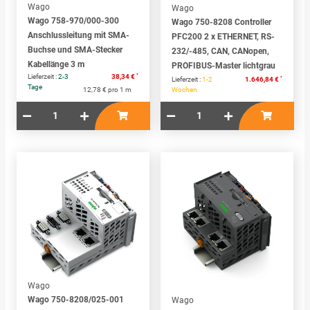
Wago
Wago
Wago 758-970/000-300
Wago 750-8208 Controller
Anschlussleitung mit SMA-
PFC200 2 x ETHERNET, RS-
Buchse und SMA-Stecker
232/-485, CAN, CANopen,
Kabellänge 3 m
PROFIBUS-Master lichtgrau
*
Lieferzeit :
2-3
38,34 €
*
Lieferzeit :
1-2
1.646,84 €
Tage
12,78 € pro 1 m
Wochen
Wago
Wago 750-8208/025-001
Wago