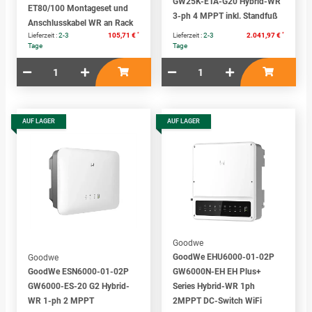
GW25K-ETA-G20 Hybrid-WR
ET80/100 Montageset und
3-ph 4 MPPT inkl. Standfuß
Anschlusskabel WR an Rack
*
*
Lieferzeit :
2-3
105,71 €
Lieferzeit :
2-3
2.041,97 €
Tage
Tage
AUF LAGER
AUF LAGER
Goodwe
GoodWe EHU6000-01-02P
Goodwe
GoodWe ESN6000-01-02P
GW6000N-EH EH Plus+
GW6000-ES-20 G2 Hybrid-
Series Hybrid-WR 1ph
WR 1-ph 2 MPPT
2MPPT DC-Switch WiFi