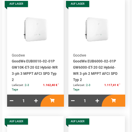
AUF LAGER
AUF LAGER
Goodwe
Goodwe
GoodWe EUB0010-02-01P
GoodWe EUB6000-02-01P
GW10K-ET-20 G2 Hybrid-WR
GW6000-ET-20 G2 Hybrid-
3-ph 3 MPPT AFCI SPD Typ
WR 3-ph 2 MPPT AFCI SPD
2
Typ 2
*
*
Lieferzeit :
2-3
1.162,40 €
Lieferzeit :
2-3
1.117,41 €
Tage
Tage
AUF LAGER
AUF LAGER