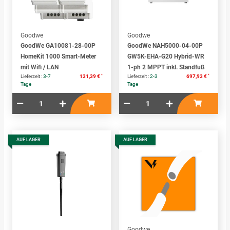
Goodwe
Goodwe
GoodWe GA10081-28-00P
GoodWe NAH5000-04-00P
HomeKit 1000 Smart-Meter
GW5K-EHA-G20 Hybrid-WR
mit Wifi / LAN
1-ph 2 MPPT inkl. Standfuß
*
*
Lieferzeit :
3-7
131,39 €
Lieferzeit :
2-3
697,93 €
Tage
Tage
AUF LAGER
AUF LAGER
Goodwe