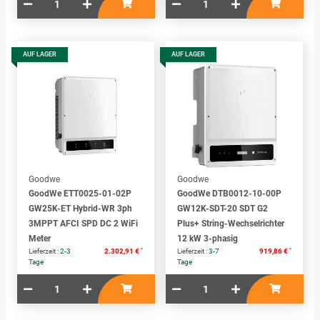
AUF LAGER
AUF LAGER
Goodwe
Goodwe
GoodWe ETT0025-01-02P
GoodWe DTB0012-10-00P
GW25K-ET Hybrid-WR 3ph
GW12K-SDT-20 SDT G2
3MPPT AFCI SPD DC 2 WiFi
Plus+ String-Wechselrichter
Meter
12 kW 3-phasig
*
*
Lieferzeit :
2-3
2.302,91 €
Lieferzeit :
3-7
919,86 €
Tage
Tage