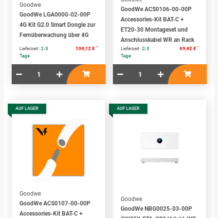
Goodwe
GoodWe ACS0106-00-00P
GoodWe LGA0000-02-00P
Accessories-Kit BAT-C +
4G Kit G2.0 Smart Dongle zur
ET20-30 Montageset und
Fernüberwachung über 4G
Anschlusskabel WR an Rack
*
*
Lieferzeit :
2-3
104,12 €
Lieferzeit :
2-3
69,42 €
Tage
Tage
AUF LAGER
AUF LAGER
Goodwe
Goodwe
GoodWe ACS0107-00-00P
GoodWe NBG0025-03-00P
Accessories-Kit BAT-C +