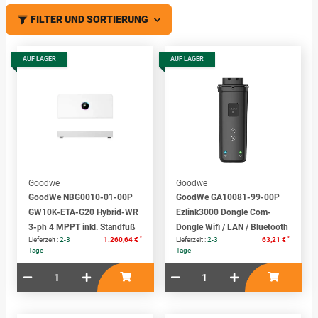
FILTER UND SORTIERUNG
AUF LAGER
AUF LAGER
Goodwe
Goodwe
GoodWe NBG0010-01-00P
GoodWe GA10081-99-00P
GW10K-ETA-G20 Hybrid-WR
Ezlink3000 Dongle Com-
3-ph 4 MPPT inkl. Standfuß
Dongle Wifi / LAN / Bluetooth
*
*
Lieferzeit :
2-3
1.260,64 €
Lieferzeit :
2-3
63,21 €
Tage
Tage