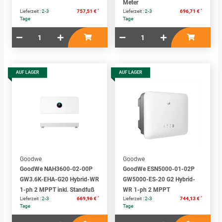
Meter
*
*
Lieferzeit :
2-3
757,51 €
Lieferzeit :
2-3
696,71 €
Tage
Tage
AUF LAGER
AUF LAGER
Goodwe
Goodwe
GoodWe NAH3600-02-00P
GoodWe ESN5000-01-02P
GW3.6K-EHA-G20 Hybrid-WR
GW5000-ES-20 G2 Hybrid-
1-ph 2 MPPT inkl. Standfuß
WR 1-ph 2 MPPT
*
*
Lieferzeit :
2-3
669,96 €
Lieferzeit :
2-3
744,13 €
Tage
Tage