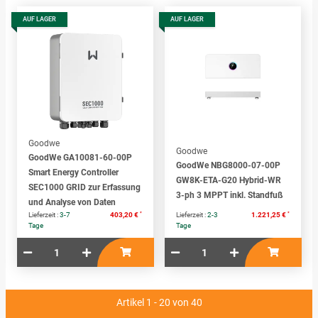
AUF LAGER
AUF LAGER
Goodwe
Goodwe
GoodWe GA10081-60-00P
GoodWe NBG8000-07-00P
Smart Energy Controller
GW8K-ETA-G20 Hybrid-WR
SEC1000 GRID zur Erfassung
3-ph 3 MPPT inkl. Standfuß
und Analyse von Daten
*
*
Lieferzeit :
3-7
403,20 €
Lieferzeit :
2-3
1.221,25 €
Tage
Tage
Artikel 1 - 20 von 40