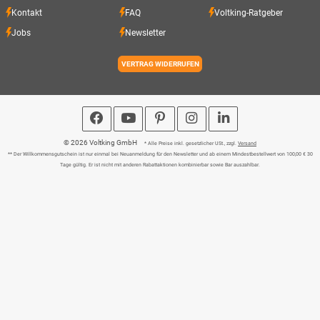
Kontakt
FAQ
Voltking-Ratgeber
Jobs
Newsletter
VERTRAG WIDERRUFEN
© 2026 Voltking GmbH
* Alle Preise inkl. gesetzlicher USt., zzgl.
Versand
** Der Willkommensgutschein ist nur einmal bei Neuanmeldung für den Newsletter und ab einem Mindestbestellwert von 100,00 € 30
Tage gültig. Er ist nicht mit anderen Rabattaktionen kombinierbar sowie Bar auszahlbar.