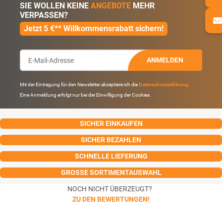
SIE WOLLEN KEINE
ANGEBOTE
MEHR
VERPASSEN?
Jetzt 5 €** Willkommensrabatt sichern!
ANMELDEN
Mit der Eintragung für den Newsletter akzeptiere ich die
Datenschutzerklärung
.
Eine Anmeldung erfolgt nur bei der Einwilligung der Cookies.
SICHER EINKAUFEN
SICHER BEZAHLEN
SCHNELLE LIEFERUNG
GROSSE SORTIMENTAUSWAHL
NOCH NICHT ÜBERZEUGT?
ZU DEN BEWERTUNGEN!