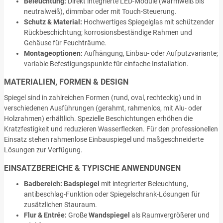
Beleuchtung:
Direkt integrierte LED-Module (warmweiß bis
neutralweiß), dimmbar oder mit Touch-Steuerung.
Schutz & Material:
Hochwertiges Spiegelglas mit schützender
Rückbeschichtung; korrosionsbeständige Rahmen und
Gehäuse für Feuchträume.
Montageoptionen:
Aufhängung, Einbau- oder Aufputzvariante;
variable Befestigungspunkte für einfache Installation.
MATERIALIEN, FORMEN & DESIGN
Spiegel sind in zahlreichen Formen (rund, oval, rechteckig) und in
verschiedenen Ausführungen (gerahmt, rahmenlos, mit Alu- oder
Holzrahmen) erhältlich. Spezielle Beschichtungen erhöhen die
Kratzfestigkeit und reduzieren Wasserflecken. Für den professionellen
Einsatz stehen rahmenlose Einbauspiegel und maßgeschneiderte
Lösungen zur Verfügung.
EINSATZBEREICHE & TYPISCHE ANWENDUNGEN
Badbereich:
Badspiegel
mit integrierter Beleuchtung,
antibeschlag-Funktion oder Spiegelschrank-Lösungen für
zusätzlichen Stauraum.
Flur & Entrée:
Große
Wandspiegel
als Raumvergrößerer und