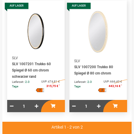
AUF LAGER
AUF LAGER
SLV
SLV
SLV 1007201 Trukko 60
SLV 1007200 Trukko 80
Spiegel Ø 60 cm chrom
Spiegel Ø 80 cm chrom
schwarzer rand
UVP:
474,81 €
UVP:
666,40 €
Lieferzeit :
2-3
Lieferzeit :
2-3
*
*
315,75 €
443,16 €
Tage
Tage
F
F
A
A
↑
↑
G
G
Artikel 1 - 2 von 2