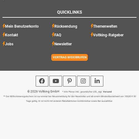
QUICKLINKS
Mein Benutzerkonto
Rücksendung
Themenwelten
Kontakt
FAQ
Voltking-Ratgeber
Jobs
Newsletter
VERTRAG WIDERRUFEN
© 2026 Voltking GmbH
* Alle Preise inkl. gesetzlicher USt., zzgl.
Versand
** Der Willkommensgutschein ist nur einmal bei Neuanmeldung für den Newsletter und ab einem Mindestbestellwert von 100,00 € 30
Tage gültig. Er ist nicht mit anderen Rabattaktionen kombinierbar sowie Bar auszahlbar.