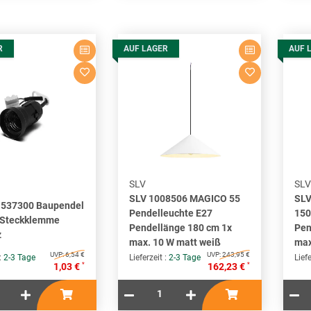
R
AUF LAGER
AUF 
SLV
SLV
SLV 1008506 MAGICO 55
SLV
 537300 Baupendel
Pendelleuchte E27
150
 Steckklemme
Pendellänge 180 cm 1x
Pen
z
max. 10 W matt weiß
max
UVP:
6,54 €
UVP:
243,95 €
 :
2-3 Tage
Lieferzeit :
2-3 Tage
Liefe
*
*
1,03 €
162,23 €