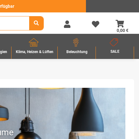
erfügbar
0,00 €
SALE
rgien
Beleuchtung
Klima, Heizen & Lüften
äume