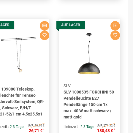
LAGER
AUF LAGER
SLV
 139080 Teleskop,
SLV 1008535 FORCHINI 50
lleuchte für Tenseo
Pendelleuchte E27
dervolt-Seilsystem, QR-
Pendellänge 150 cm 1x
, Schwarz, B/H/T
max. 40 W matt schwarz /
/21-52/1 cm 4,5x25,5x1
matt gold
UVP:
40,16 €
UVP:
271,32 €
rzeit :
2-3 Tage
Lieferzeit :
2-3 Tage
*
*
26,71 €
180,43 €