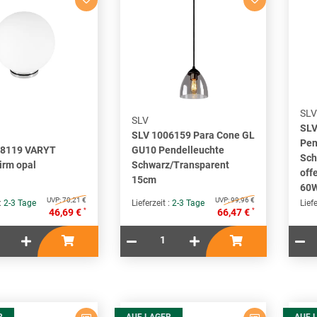
SLV
SLV
SLV
SLV 1006159 Para Cone GL
Pen
08119 VARYT
GU10 Pendelleuchte
Sch
irm opal
Schwarz/Transparent
off
15cm
60W
UVP:
70,21 €
UVP:
99,96 €
 :
2-3 Tage
Lieferzeit :
2-3 Tage
Liefe
*
*
46,69 €
66,47 €
R
AUF LAGER
AUF 