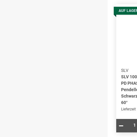
AUF LAGE
SLV
SLV 10
PD PHAS
Pendell
Schwar
60°
Lieferzeit