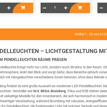
Artikel 1 - 20 von 612
DELLEUCHTEN – LICHTGESTALTUNG MI
M PENDELLEUCHTEN RÄUME PRÄGEN
ndelleuchte bringt nicht nur Licht, sondern auch Struktur in den Raum. 
 Atmosphäre, lenkt den Blick und sorgt dafür, dass Bereiche optisch vo
sich mit Hängeleuchten verschiedene Zonen betonen, ohne dass Wände nö
tking findest du eine große Auswahl an modernen LED-Pendelleuchten, kl
uchten. Hersteller wie
SLV
,
BEGA
,
Brumberg
, Trilux und RZB stehen dabe
tet vielseitige Modelle für den Innenbereich, die sich harmonisch in mod
hwertiger Verarbeitung, während Brumberg mit robusten, energieeffizie
 für Pendelleuchten, die funktionales Licht mit präziser Technik und Sma