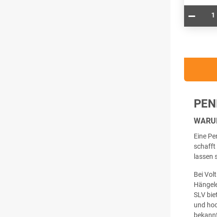
PEN
WARU
Eine Pe
schafft
lassen 
Bei Vol
Hängele
SLV bie
und hoc
bekannt