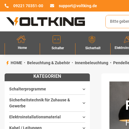
09221 70351-00
support@voltking.de
Home
Elektroin
Sicherheit
Schalter
HOME
Beleuchtung & Zubehör
Innenbeleuchtung
Pendell
KATEGORIEN
Schalterprogramme
Sicherheitstechnik für Zuhause &
Gewerbe
Elektroinstallationsmaterial
Kabel / Leitungen