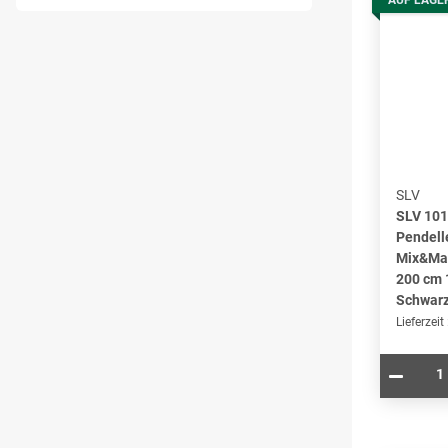
SLV
SLV 10
Pendell
Mix&Mat
200 cm 
Schwar
Lieferzeit