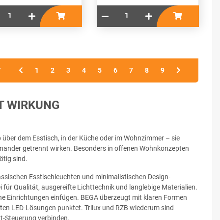
7
1
2
3
4
5
6
7
8
9
T WIRKUNG
Ob über dem Esstisch, in der Küche oder im Wohnzimmer – sie
neinander getrennt wirken. Besonders in offenen Wohnkonzepten
tig sind.
assischen Esstischleuchten und minimalistischen Design-
i für Qualität, ausgereifte Lichttechnik und langlebige Materialien.
erne Einrichtungen einfügen. BEGA überzeugt mit klaren Formen
nten LED-Lösungen punktet. Trilux und RZB wiederum sind
rt-Steuerung verbinden.