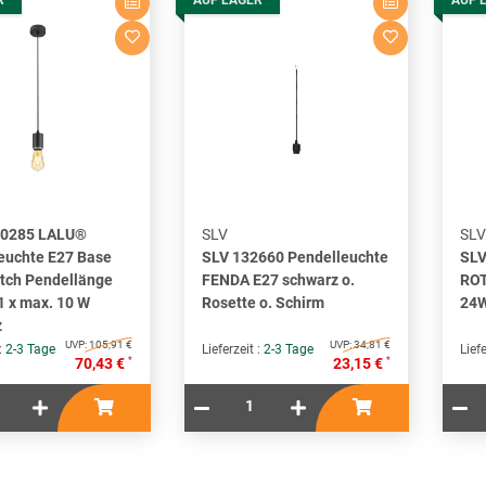
10285 LALU®
SLV
SLV
euchte E27 Base
SLV 132660 Pendelleuchte
SLV
ch Pendellänge
FENDA E27 schwarz o.
ROT
1 x max. 10 W
Rosette o. Schirm
24
z
UVP:
105,91 €
UVP:
34,81 €
 :
2-3 Tage
Lieferzeit :
2-3 Tage
Liefe
*
*
70,43 €
23,15 €