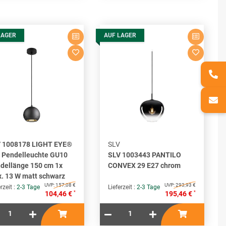
LAGER
AUF LAGER
 1008178 LIGHT EYE®
SLV
 Pendelleuchte GU10
SLV 1003443 PANTILO
dellänge 150 cm 1x
CONVEX 29 E27 chrom
. 13 W matt schwarz
UVP:
157,08 €
UVP:
293,93 €
rzeit :
2-3 Tage
Lieferzeit :
2-3 Tage
*
*
104,46 €
195,46 €