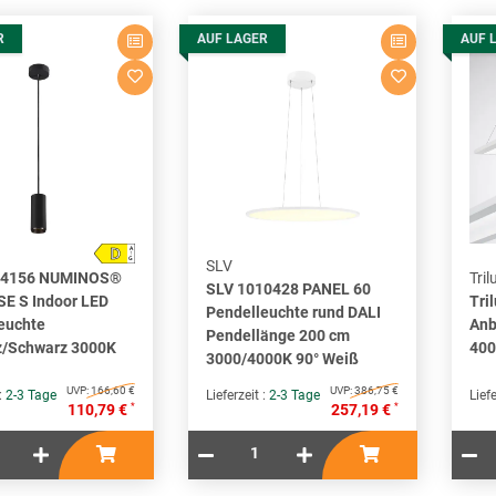
R
AUF LAGER
AUF 
D
A
↑
G
SLV
04156 NUMINOS®
Tril
SLV 1010428 PANEL 60
E S Indoor LED
Tri
Pendelleuchte rund DALI
euchte
Anb
Pendellänge 200 cm
z/Schwarz 3000K
400
3000/4000K 90° Weiß
UVP:
166,60 €
UVP:
386,75 €
 :
2-3 Tage
Lieferzeit :
2-3 Tage
Liefe
*
*
110,79 €
257,19 €