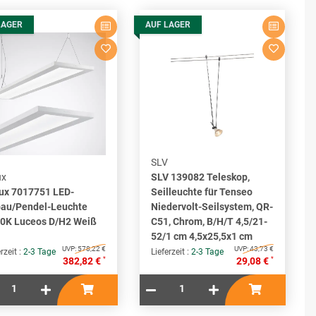
LAGER
AUF LAGER
SLV
ux
SLV 139082 Teleskop,
lux 7017751 LED-
Seilleuchte für Tenseo
au/Pendel-Leuchte
Niedervolt-Seilsystem, QR-
0K Luceos D/H2 Weiß
C51, Chrom, B/H/T 4,5/21-
52/1 cm 4,5x25,5x1 cm
UVP:
578,22 €
UVP:
43,73 €
rzeit :
2-3 Tage
Lieferzeit :
2-3 Tage
*
*
382,82 €
29,08 €