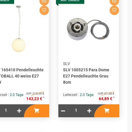
SLV
 165410 Pendelleuchte
SLV 1005215 Para Dome
OBALL 40 weiss E27
E27 Pendelleuchte Grau
W
8cm
UVP:
215,39 €
UVP:
97,58 €
rzeit :
2-3 Tage
Lieferzeit :
2-3 Tage
*
*
143,23 €
64,89 €