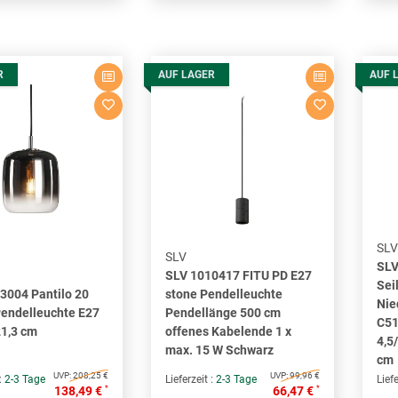
R
AUF LAGER
AUF 
SLV
SLV
SLV
SLV 1010417 FITU PD E27
Sei
3004 Pantilo 20
stone Pendelleuchte
Nie
Pendelleuchte E27
Pendellänge 500 cm
C51
1,3 cm
offenes Kabelende 1 x
4,5
max. 15 W Schwarz
cm
UVP:
208,25 €
UVP:
99,96 €
 :
2-3 Tage
Lieferzeit :
2-3 Tage
Liefe
*
*
138,49 €
66,47 €