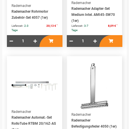
Rademacher
Rademacher
Rademacher Adapter-Set
Rademacher Rohrmotor
Medium Intel. AMI45-SW70
Zubehör-Set 4057 (1er)
(1er)
*
*
Lieferzeit :
2-3
20,13 €
Lieferzeit :
3-7
8,09 €
Tage
Tage
Rademacher
Rademacher
Rademacher Automat.-Set
Rademacher
RolloTube RTBM 20/16Z-AS
Befestigungsfeder 4050 (1er)