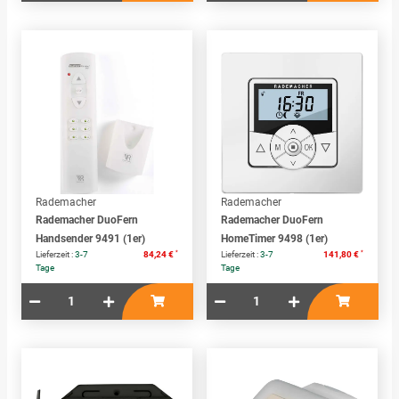
Rademacher
Rademacher
Rademacher DuoFern
Rademacher DuoFern
Handsender 9491 (1er)
HomeTimer 9498 (1er)
*
*
Lieferzeit :
3-7
84,24 €
Lieferzeit :
3-7
141,80 €
Tage
Tage