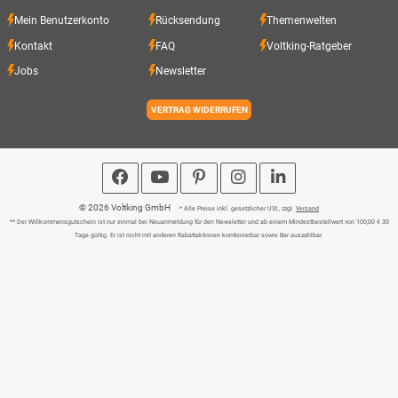
Mein Benutzerkonto
Rücksendung
Themenwelten
Kontakt
FAQ
Voltking-Ratgeber
Jobs
Newsletter
VERTRAG WIDERRUFEN
© 2026 Voltking GmbH
* Alle Preise inkl. gesetzlicher USt., zzgl.
Versand
** Der Willkommensgutschein ist nur einmal bei Neuanmeldung für den Newsletter und ab einem Mindestbestellwert von 100,00 € 30
Tage gültig. Er ist nicht mit anderen Rabattaktionen kombinierbar sowie Bar auszahlbar.