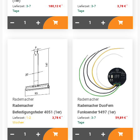
(1er)
*
*
Lieferzeit :
3-7
180,12 €
Lieferzeit :
3-7
3,78 €
Tage
Tage
Rademacher
Rademacher
Rademacher
Rademacher DuoFern
Befestigungsfeder 4051 (1er)
Funksender 9497 (1er)
*
*
Lieferzeit :
1-2
3,78 €
Lieferzeit :
3-7
59,89 €
Wochen
Tage