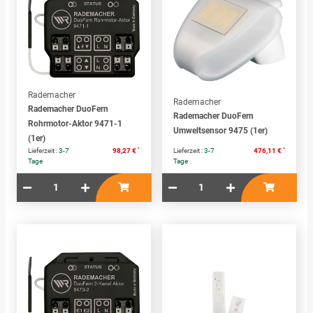
Rademacher
Rademacher
Rademacher DuoFern
Rademacher DuoFern
Rohrmotor-Aktor 9471-1
Umweltsensor 9475 (1er)
(1er)
*
*
Lieferzeit :
3-7
98,27 €
Lieferzeit :
3-7
476,11 €
Tage
Tage