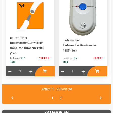
Rademacher
Rademacher
Rademacher Gurtwickler
Rademacher Handsender
RolloTron DuoFern 1200
4385 (1er)
(1er)
*
*
Lieferzeit :
3-7
166,83 €
Lieferzeit :
3-7
43,72 €
Tage
Tage
Artikel 1 - 20 von 39
1
2
KATEGORIEN