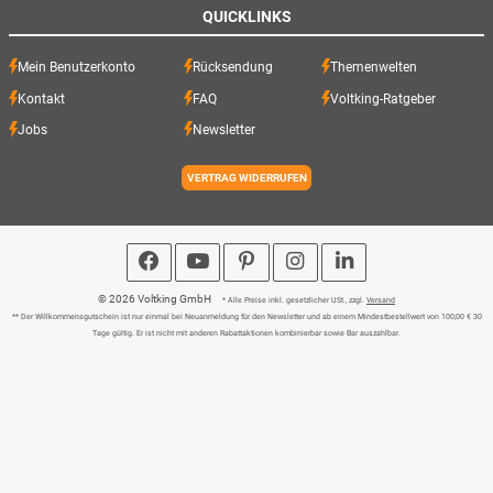
QUICKLINKS
Mein Benutzerkonto
Rücksendung
Themenwelten
Kontakt
FAQ
Voltking-Ratgeber
Jobs
Newsletter
VERTRAG WIDERRUFEN
© 2026 Voltking GmbH
* Alle Preise inkl. gesetzlicher USt., zzgl.
Versand
** Der Willkommensgutschein ist nur einmal bei Neuanmeldung für den Newsletter und ab einem Mindestbestellwert von 100,00 € 30
Tage gültig. Er ist nicht mit anderen Rabattaktionen kombinierbar sowie Bar auszahlbar.