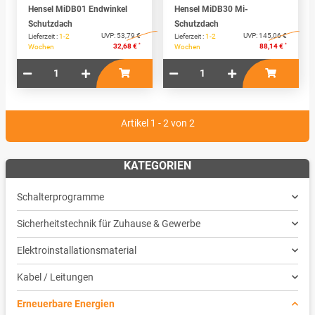
Hensel MiDB01 Endwinkel
Hensel MiDB30 Mi-
Schutzdach
Schutzdach
UVP:
53,79 €
UVP:
145,06 €
Lieferzeit :
1-2
Lieferzeit :
1-2
*
*
32,68 €
88,14 €
Wochen
Wochen
Artikel 1 - 2 von 2
KATEGORIEN
Schalterprogramme
Sicherheitstechnik für Zuhause & Gewerbe
Elektroinstallationsmaterial
Kabel / Leitungen
Erneuerbare Energien