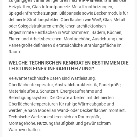
Zu gängigen Varianten gehören flache IR-Paneele, rahmenlose
Heizplatten, Glas-Infraotpaneele, Metallfrontheizungen,
Spiegel-Infrarotheizungen, Bildpaneele sowie Deckenmodule für
definierte Strahlungsfelder. Oberflächen wie Weiß, Glas, Metall
oder Spiegelstrukturen ermöglichen architektonisch
abgestimmte Heizflächen in Wohnzimmern, Bädern, Küchen,
Fluren und Arbeitsbereichen. Montagehöhe, Ausrichtung und
Paneelgröße definieren die tatsächliche Strahlungsfläche im
Raum.
WELCHE TECHNISCHEN KENNDATEN BESTIMMEN DIE
LEISTUNG EINER INFRAROTHEIZUNG?
Relevante technische Daten sind Wattleistung,
Oberflächentemperatur, Abstrahlcharakteristik, Panelgröße,
Materialaufbau, Schutzart, Energieaufnahme und
Befestigungssystem. Die Geräte arbeiten mit definierten
Oberflächentemperaturen für ruhige Wärmeabgabe und
werden je nach Modell an Wand- oder Deckenflächen montiert.
Technische Werte orientieren sich an Raumgröße,
Montagehöhe, Nutzungshäufigkeit und gewünschtem
Wärmeverhalten.