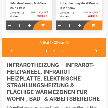
Natursteinheizung MH-Serie
Infrarotheizung Metall Design
MH 12 PAM
IRM 1000W
UVP:
1.323,28 €
UVP:
965,09 €
Lieferzeit :
1-2
Lieferzeit :
1-2
*
*
922,86 €
673,05 €
Wochen
Wochen
Artikel 1 - 20 von 49
1
2
3
INFRAROTHEIZUNG – INFRAROT-
HEIZPANEEL, INFRAROT
HEIZPLATTE, ELEKTRISCHE
STRAHLUNGSHEIZUNG &
FLÄCHIGE WÄRMEZONEN FÜR
WOHN-, BAD- & ARBEITSBEREICHE
Infrarotheizungen
erzeugen Strahlungswärme über flächige