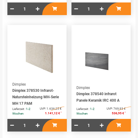
Dimplex
Dimplex
Dimplex 378530 Infrarot-
Dimplex 378540 infrarot
Natursteinheizung MH-Serie
Panele Keramik IRC 400 A
MH 17 PAM
UVP:
1.636,25 €
UVP:
769,93 €
Lieferzeit :
1-2
Lieferzeit :
1-2
*
*
1.141,12 €
536,95 €
Wochen
Wochen