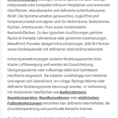
Heizpaneele oder kompakte Infrarot-Heizplatten und erwärmen
Oberflächen, Wandbereiche und definierte Aufenthaltszonen
direkt. Die Systeme arbeiten geräuschlos, zugluftfrei und
temperaturstabil und eignen sich für Wohnräume, Badezimmer,
Küchen, Arbeitszonen, Flure sowie modernisierte
Bestandsflächen. Zu den typischen Ausführungen gehören
flache IR-Paneele, rahmenlose oder gerahmte Glasheizungen,
Metallfront-Paneele, Spiegel-Infrarotheizungen, Bild-IR-Flächen
sowie Deckenpaneele mit definierter Abstrahlcharakteristik.
Infrarotpaneele erzeugen zonierte Strahlungswärme ohne
starke Luftbewegung und werden als Zusatzheizung,
Übergangswärme oder vollwertige elektrisch betriebene
Heizfläche eingesetzt. Sie arbeiten unabhängig vom Heizkreis
und eignen sich überall dort, wo ruhige, flächige Wärme oder
definierte Strahlungszonen bevorzugt werden. In Verbindung
mit stationären Heizflächen wie
Badheizkörpern
,
Raumheizgeräten
,
Wandkonvektoren
oder
elektrischen
Fußbodenheizungen
entstehen klar definierte Wärmefelder, die
Grundtemperierung und punktuelle Bereiche trennen.