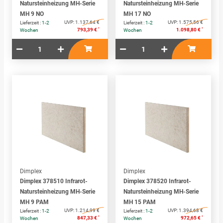
Natursteinheizung MH-Serie
Natursteinheizung MH-Serie
MH 9 NO
MH 17 NO
UVP:
1.137,64 €
UVP:
1.575,56 €
Lieferzeit :
1-2
Lieferzeit :
1-2
*
*
793,39 €
1.098,80 €
Wochen
Wochen
Dimplex
Dimplex
Dimplex 378510 Infrarot-
Dimplex 378520 Infrarot-
Natursteinheizung MH-Serie
Natursteinheizung MH-Serie
MH 9 PAM
MH 15 PAM
UVP:
1.214,99 €
UVP:
1.394,68 €
Lieferzeit :
1-2
Lieferzeit :
1-2
*
*
847,33 €
972,65 €
Wochen
Wochen