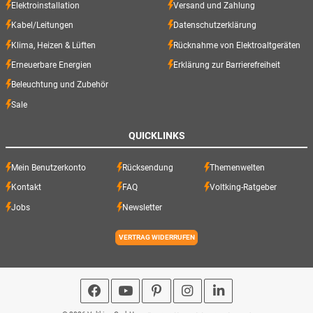
Elektroinstallation
Versand und Zahlung
Kabel/Leitungen
Datenschutzerklärung
Klima, Heizen & Lüften
Rücknahme von Elektroaltgeräten
Erneuerbare Energien
Erklärung zur Barrierefreiheit
Beleuchtung und Zubehör
Sale
QUICKLINKS
Mein Benutzerkonto
Rücksendung
Themenwelten
Kontakt
FAQ
Voltking-Ratgeber
Jobs
Newsletter
VERTRAG WIDERRUFEN