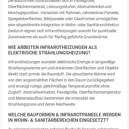
Die Bauformen unterscheiden sich in Panelgröße,
Oberflächenmaterial, Leistungsstufen, Abstrahlwinkel und
Montageposition. Varianten mit Rahmen, rahmenlose Paneele,
Spiegeloberflächen, Bildpaneele oder Glasfronten ermöglichen
eine abgestimmte Integration in Wohn- oder Sanitärarchitektur.
Dadurch eignen sich Infrarotheizungen sowohl für punktuelle
Zonenwärme als auch für flächig geführte Grundwärme.
WIE ARBEITEN INFRAROTHEIZUNGEN ALS
ELEKTRISCHE STRAHLUNGSHEIZUNG?
Infrarotheizungen wandeln elektrische Energie in langwellige
Strahlungswärme um und erwärmen Oberflächen und Objekte
direkt statt primär die Raumluft. Die absorbierte Wärme wird
von den angestrahlten Flächen in den Raum zurückgegeben
und erzeugt ruhige, gleichmäßige Temperaturprofile ohne
Zugluft. Abstrahlverhalten, Panelgröße, Oberflächentemperatur
und Materialaufbau bestimmen die Intensität der
Strahlungszone und deren Reichweite.
WELCHE BAUFORMEN & INFRAROTPANEELE WERDEN
IN WOHN- & SANITÄRBEREICHEN EINGESETZT?