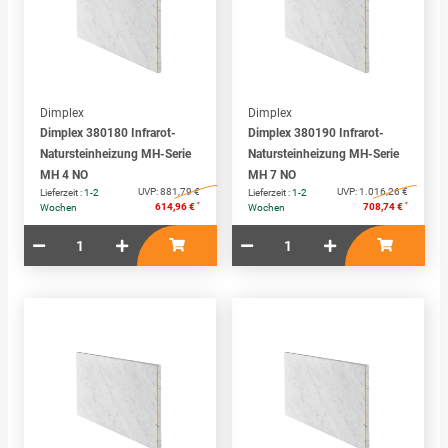
Dimplex
Dimplex
Dimplex 380180 Infrarot-
Dimplex 380190 Infrarot-
Natursteinheizung MH-Serie
Natursteinheizung MH-Serie
MH 4 NO
MH 7 NO
UVP:
881,79 €
UVP:
1.016,26 €
Lieferzeit :
1-2
Lieferzeit :
1-2
*
*
614,96 €
708,74 €
Wochen
Wochen