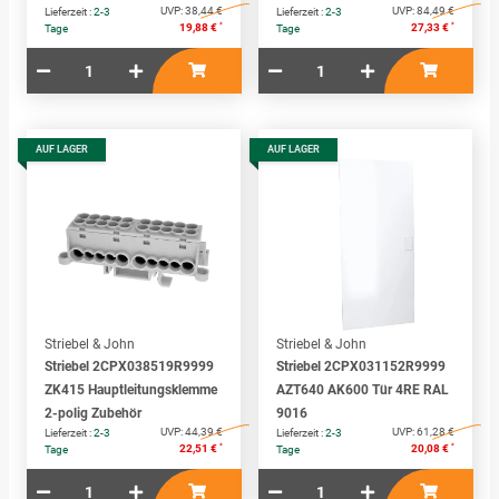
UVP:
38,44 €
UVP:
84,49 €
Lieferzeit :
2-3
Lieferzeit :
2-3
*
*
19,88 €
27,33 €
Tage
Tage
AUF LAGER
AUF LAGER
Striebel & John
Striebel & John
Striebel 2CPX038519R9999
Striebel 2CPX031152R9999
ZK415 Hauptleitungsklemme
AZT640 AK600 Tür 4RE RAL
2-polig Zubehör
9016
UVP:
44,39 €
UVP:
61,28 €
Lieferzeit :
2-3
Lieferzeit :
2-3
*
*
22,51 €
20,08 €
Tage
Tage