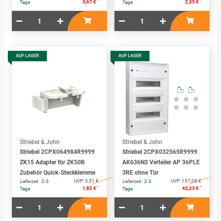
*
*
3,67 €
2,35 €
Tage
Tage
AUF LAGER
AUF LAGER
Striebel & John
Striebel & John
Striebel 2CPX064984R9999
Striebel 2CPX032565R9999
ZK15 Adapter für ZK50B
AK636N3 Verteiler AP 36PLE
Zubehör Quick-Steckklemme
3RE ohne Tür
UVP:
3,51 €
UVP:
157,08 €
Lieferzeit :
2-3
Lieferzeit :
2-3
*
*
1,82 €
42,23 €
Tage
Tage