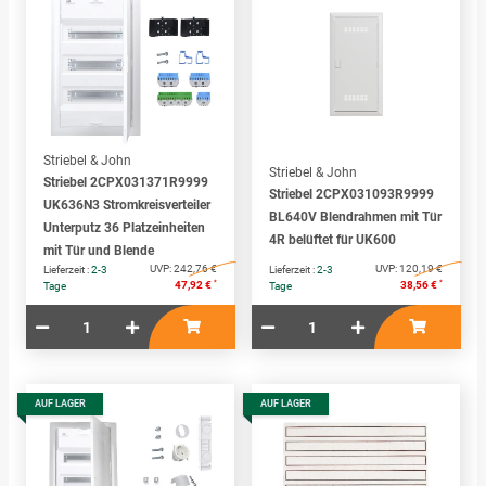
Striebel & John
Striebel & John
Striebel 2CPX031371R9999
Striebel 2CPX031093R9999
UK636N3 Stromkreisverteiler
BL640V Blendrahmen mit Tür
Unterputz 36 Platzeinheiten
4R belüftet für UK600
mit Tür und Blende
UVP:
242,76 €
UVP:
120,19 €
Lieferzeit :
2-3
Lieferzeit :
2-3
*
*
47,92 €
38,56 €
Tage
Tage
AUF LAGER
AUF LAGER