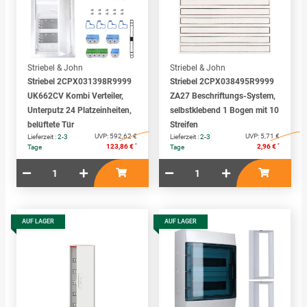
Striebel & John
Striebel & John
Striebel 2CPX031398R9999
Striebel 2CPX038495R9999
UK662CV Kombi Verteiler,
ZA27 Beschriftungs-System,
Unterputz 24 Platzeinheiten,
selbstklebend 1 Bogen mit 10
belüftete Tür
Streifen
UVP:
592,62 €
UVP:
5,71 €
Lieferzeit :
2-3
Lieferzeit :
2-3
*
*
123,86 €
2,96 €
Tage
Tage
AUF LAGER
AUF LAGER