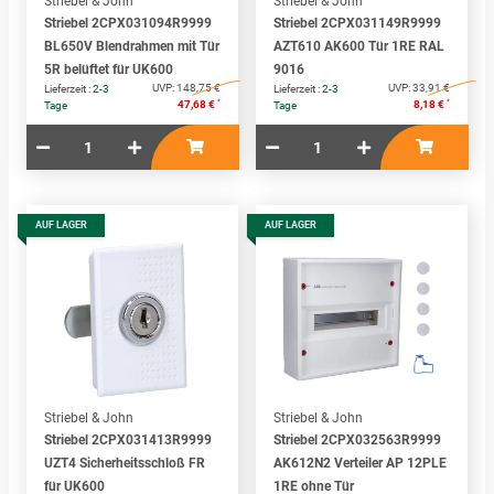
Striebel & John
Striebel & John
Striebel 2CPX031094R9999
Striebel 2CPX031149R9999
BL650V Blendrahmen mit Tür
AZT610 AK600 Tür 1RE RAL
5R belüftet für UK600
9016
UVP:
148,75 €
UVP:
33,91 €
Lieferzeit :
2-3
Lieferzeit :
2-3
*
*
47,68 €
8,18 €
Tage
Tage
AUF LAGER
AUF LAGER
Striebel & John
Striebel & John
Striebel 2CPX031413R9999
Striebel 2CPX032563R9999
UZT4 Sicherheitsschloß FR
AK612N2 Verteiler AP 12PLE
für UK600
1RE ohne Tür