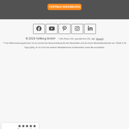
VERTRAG WIDERRUFEN
© 2026 Voltking GmbH
* Alle Preise inkl. gesetzlicher USt., zzgl.
Versand
** Der Willkommensgutschein ist nur einmal bei Neuanmeldung für den Newsletter und ab einem Mindestbestellwert von 100,00 € 30
Tage gültig. Er ist nicht mit anderen Rabattaktionen kombinierbar sowie Bar auszahlbar.