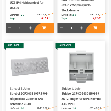
ZK51B N-Klemmenblock
UZ91P4 Hohlwandset für
5x4+1x25qmm Quick-
UK600
Steckklemme
UVP:
34,87 €
UVP:
7,97 €
Lieferzeit :
2-3
Lieferzeit :
2-3
*
*
8,15 €
4,12 €
Tage
Tage
AUF LAGER
AUF LAGER
Striebel & John
Striebel & John
Striebel 2CPX038195R9999
Striebel 2CPX054301R9999
Nippelleiste Zubehör A/B-
ZKT2 Träger für N/PE Klemme
Schrank Z ZB40
AAR 2PLE
UVP:
7,08 €
UVP:
4,52 €
Lieferzeit :
2-3
Lieferzeit :
2-3