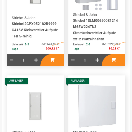
Striebel & John
Striebel & John
Striebel 1SLM006500S1214
Striebel 2CPX052182R9999
M65W224TN3
CA15V Kleinverteiler Aufputz
Stromkreisverteiler Aufputz
1FB 5-reihig
2x12 Platzeinheiten
UVP:
644,98 €
UVP:
222,53 €
Lieferzeit :
2-3
Lieferzeit :
2-3
*
*
200,92 €
96,23 €
Tage
Tage
AUF LAGER
AUF LAGER