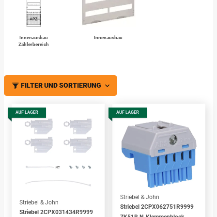
Innenausbau
Innenausbau
Zählerbereich
FILTER UND SORTIERUNG
AUF LAGER
AUF LAGER
Striebel & John
Striebel & John
Striebel 2CPX062751R9999
Striebel 2CPX031434R9999