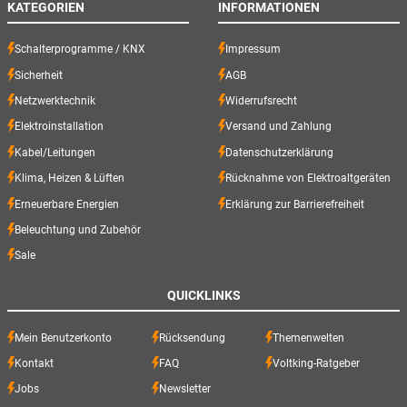
KATEGORIEN
INFORMATIONEN
Schalterprogramme / KNX
Impressum
Sicherheit
AGB
Netzwerktechnik
Widerrufsrecht
Elektroinstallation
Versand und Zahlung
Kabel/Leitungen
Datenschutzerklärung
Klima, Heizen & Lüften
Rücknahme von Elektroaltgeräten
Erneuerbare Energien
Erklärung zur Barrierefreiheit
Beleuchtung und Zubehör
Sale
QUICKLINKS
Mein Benutzerkonto
Rücksendung
Themenwelten
Kontakt
FAQ
Voltking-Ratgeber
Jobs
Newsletter