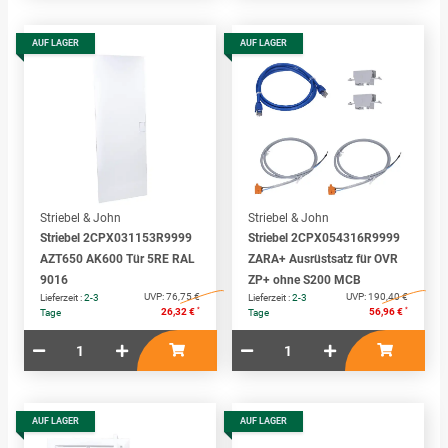
AUF LAGER
AUF LAGER
Striebel & John
Striebel & John
Striebel 2CPX031153R9999
Striebel 2CPX054316R9999
AZT650 AK600 Tür 5RE RAL
ZARA+ Ausrüstsatz für OVR
9016
ZP+ ohne S200 MCB
UVP:
76,75 €
UVP:
190,40 €
Lieferzeit :
2-3
Lieferzeit :
2-3
*
*
26,32 €
56,96 €
Tage
Tage
AUF LAGER
AUF LAGER