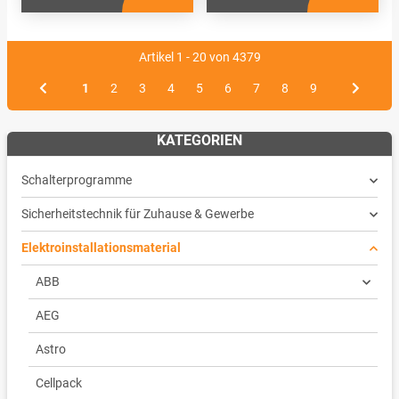
Artikel 1 - 20 von 4379
1
2
3
4
5
6
7
8
9
KATEGORIEN
Schalterprogramme
Sicherheitstechnik für Zuhause & Gewerbe
Elektroinstallationsmaterial
ABB
AEG
Astro
Cellpack