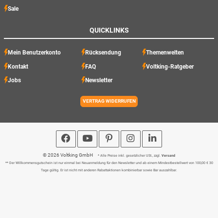
Sale
QUICKLINKS
Mein Benutzerkonto
Rücksendung
Themenwelten
Kontakt
FAQ
Voltking-Ratgeber
Jobs
Newsletter
VERTRAG WIDERRUFEN
© 2026 Voltking GmbH
* Alle Preise inkl. gesetzlicher USt., zzgl.
Versand
** Der Willkommensgutschein ist nur einmal bei Neuanmeldung für den Newsletter und ab einem Mindestbestellwert von 100,00 € 30
Tage gültig. Er ist nicht mit anderen Rabattaktionen kombinierbar sowie Bar auszahlbar.