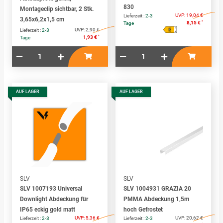
830
Montageclip sichtbar, 2 Stk.
UVP:
19,04 €
Lieferzeit :
2-3
3,65x6,2x1,5 cm
*
8,15 €
Tage
E
A
UVP:
2,90 €
Lieferzeit :
2-3
↑
G
*
1,93 €
Tage
AUF LAGER
AUF LAGER
SLV
SLV
SLV 1007193 Universal
SLV 1004931 GRAZIA 20
Downlight Abdeckung für
PMMA Abdeckung 1,5m
IP65 eckig gold matt
hoch Gefrostet
UVP:
5,36 €
UVP:
20,62 €
Lieferzeit :
2-3
Lieferzeit :
2-3