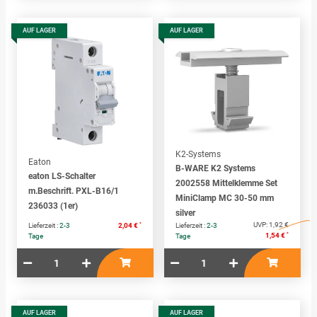
AUF LAGER
AUF LAGER
K2-Systems
Eaton
B-WARE K2 Systems
eaton LS-Schalter
2002558 Mittelklemme Set
m.Beschrift. PXL-B16/1
MiniClamp MC 30-50 mm
236033 (1er)
silver
*
UVP:
1,92 €
Lieferzeit :
2-3
2,04 €
Lieferzeit :
2-3
*
1,54 €
Tage
Tage
AUF LAGER
AUF LAGER