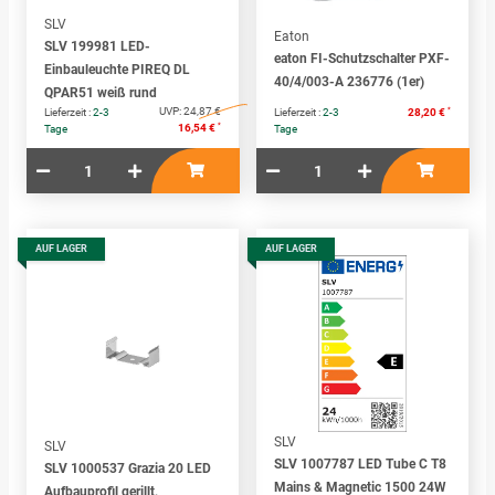
SLV
Eaton
SLV 199981 LED-
eaton FI-Schutzschalter PXF-
Einbauleuchte PIREQ DL
40/4/003-A 236776 (1er)
QPAR51 weiß rund
UVP:
24,87 €
*
Lieferzeit :
2-3
Lieferzeit :
2-3
28,20 €
*
16,54 €
Tage
Tage
AUF LAGER
AUF LAGER
SLV
SLV
SLV 1007787 LED Tube C T8
SLV 1000537 Grazia 20 LED
Mains & Magnetic 1500 24W
Aufbauprofil gerillt,