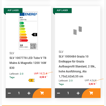
AUF LAGER
AUF LAGER
SLV
SLV
SLV 1000484 Grazia 10
SLV 1007778 LED Tube V T8
Endkappe für Grazia
Mains & Magnetic 1200 16W
Aufbauprofil Standard, 2 Stk.,
830
hohe Ausführung, Alu
UVP:
10,71 €
Lieferzeit :
2-3
1,75x2,62x0,55 cm
*
4,58 €
Tage
E
A
UVP:
4,24 €
Lieferzeit :
2-3
↑
G
*
2,82 €
Tage