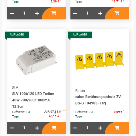
*
*
2,30 €
13,71 €
Tage
Tage
AUF LAGER
AUF LAGER
SLV
Eaton
SLV 1006120 LED Treiber
eaton Berührungsschutz ZV-
40W 700/900/1000mA
BS-G 104903 (1er)
12,3cm
UVP:
67,83 €
*
Lieferzeit :
2-3
Lieferzeit :
2-3
0,69 €
*
45,11 €
Tage
Tage