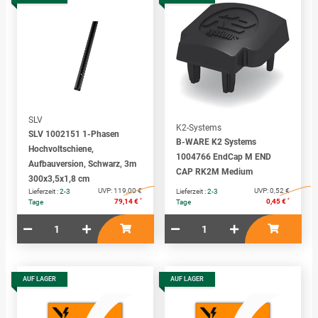
SLV
K2-Systems
SLV 1002151 1-Phasen
B-WARE K2 Systems
Hochvoltschiene,
1004766 EndCap M END
Aufbauversion, Schwarz, 3m
CAP RK2M Medium
300x3,5x1,8 cm
UVP:
119,00 €
UVP:
0,52 €
Lieferzeit :
2-3
Lieferzeit :
2-3
*
*
79,14 €
0,45 €
Tage
Tage
AUF LAGER
AUF LAGER