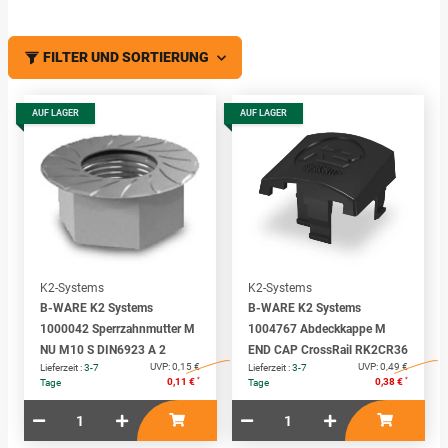
FILTER UND SORTIERUNG
AUF LAGER
AUF LAGER
K2-Systems
K2-Systems
B-WARE K2 Systems
B-WARE K2 Systems
1000042 Sperrzahnmutter M
1004767 Abdeckkappe M
NU M10 S DIN6923 A 2
END CAP CrossRail RK2CR36
UVP:
0,15 €
UVP:
0,49 €
Lieferzeit :
3-7
Lieferzeit :
3-7
*
*
0,11 €
0,38 €
Tage
Tage