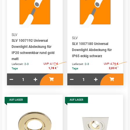
SLV
SLV
SLV 1007192 Universal
SLV 1007180 Universal
Downlight Abdeckung für
Downlight Abdeckung für
IP20 schwenkbar rund gold
IP65 eckig schwarz
matt
UVP:
4,17 €
UVP:
4,76 €
Lieferzeit :
2-3
Lieferzeit :
2-3
*
*
1,78 €
2,03 €
Tage
Tage
AUF LAGER
AUF LAGER