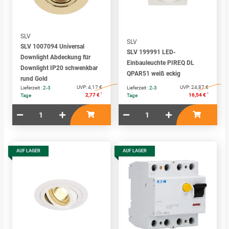
SLV
SLV
SLV 1007094 Universal
SLV 199991 LED-
Downlight Abdeckung für
Einbauleuchte PIREQ DL
Downlight IP20 schwenkbar
QPAR51 weiß eckig
rund Gold
UVP:
4,17 €
UVP:
24,87 €
Lieferzeit :
2-3
Lieferzeit :
2-3
*
*
2,77 €
16,54 €
Tage
Tage
AUF LAGER
AUF LAGER