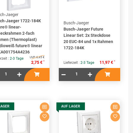
ch-Jaeger
ch-Jaeger 1722-184K
Busch-Jaeger
ure® linear-
Busch-Jaeger Future
eckrahmen 2-fach
Linear Set: 2x Steckdose
men (Thermoplast)
20 EUC-84 und 1x Rahmen
dioweiß future® linear
1722-184K
KA001754A4236
UVP:
6,45 €
rzeit :
2-3 Tage
*
*
2,75 €
11,97 €
Lieferzeit :
2-3 Tage
LAGER
AUF LAGER