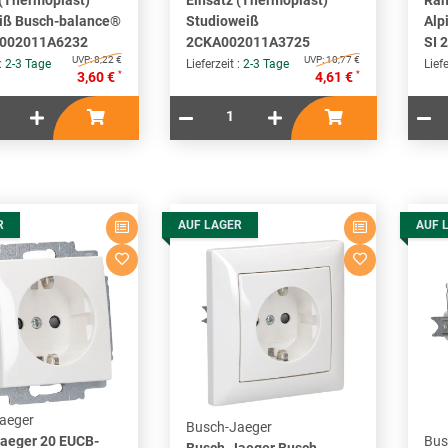
iß Busch-balance®
Studioweiß
Alp
A002011A6232
2CKA002011A3725
SI 
UVP:
8,22 €
UVP:
10,77 €
 :
2-3 Tage
Lieferzeit :
2-3 Tage
Liefe
*
*
3,60 €
4,61 €
R
AUF LAGER
AUF 
aeger
Busch-Jaeger
aeger 20 EUCB-
Bus
Busch-Jaeger Busch-