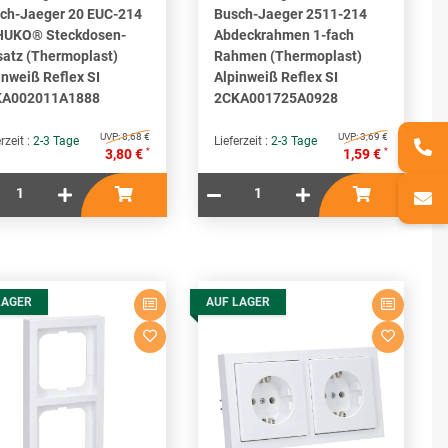
ch-Jaeger 20 EUC-214
Busch-Jaeger 2511-214
UKO® Steckdosen-
Abdeckrahmen 1-fach
satz (Thermoplast)
Rahmen (Thermoplast)
inweiß Reflex SI
Alpinweiß Reflex SI
KA002011A1888
2CKA001725A0928
UVP:
8,68 €
UVP:
3,69 €
rzeit :
2-3 Tage
Lieferzeit :
2-3 Tage
*
*
3,80 €
1,59 €
LAGER
AUF LAGER