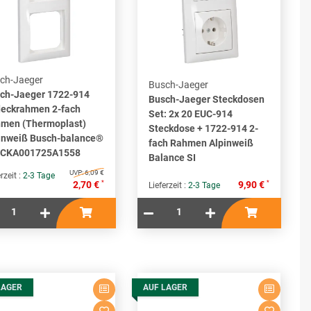
ch-Jaeger
Busch-Jaeger
ch-Jaeger 1722-914
Busch-Jaeger Steckdosen
eckrahmen 2-fach
Set: 2x 20 EUC-914
men (Thermoplast)
Steckdose + 1722-914 2-
inweiß Busch-balance®
fach Rahmen Alpinweiß
2CKA001725A1558
Balance SI
UVP:
6,09 €
rzeit :
2-3 Tage
*
*
2,70 €
9,90 €
Lieferzeit :
2-3 Tage
LAGER
AUF LAGER