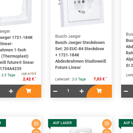
aeger
Bus
Busch-Jaeger
aeger 1721-184K
Bus
Busch-Jaeger Steckdosen
linear-
Abd
Set: 20 EUC-84 Steckdose
ahmen 1-fach
Rah
+ 1721-184K
(Thermoplast)
Alp
Abdeckrahmen Studioweiß
eiß future® linear
SI 
Future Linear
1754A4235
UVP:
5,70 €
 :
2-3 Tage
Liefe
*
*
2,42 €
7,03 €
Lieferzeit :
2-3 Tage
R
AUF LAGER
AUF 