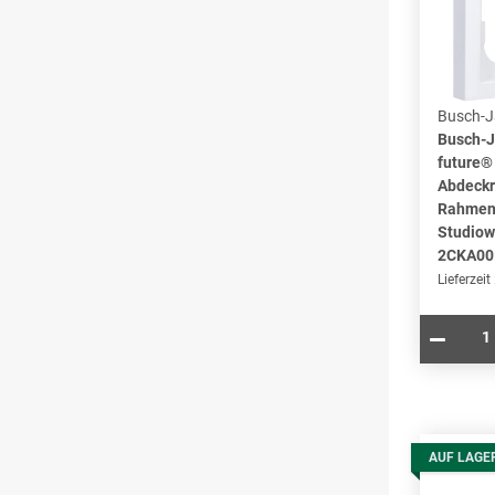
Busch-J
Busch-J
future® 
Abdeckr
Rahmen 
Studiow
2CKA00
Lieferzeit
AUF LAGE