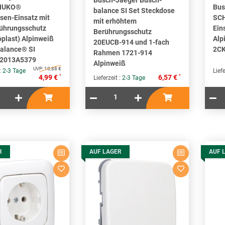
HUKO®
Bus
balance SI Set Steckdose
sen-Einsatz mit
SCH
mit erhöhtem
rührungsschutz
Ein
Berührungsschutz
plast) Alpinweiß
Alp
20EUCB-914 und 1-fach
alance® SI
2C
Rahmen 1721-914
2013A5379
Alpinweiß
UVP:
10,88 €
 :
2-3 Tage
Liefe
*
*
4,99 €
6,57 €
Lieferzeit :
2-3 Tage
R
AUF LAGER
AUF 