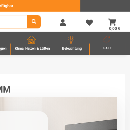
erfügbar
0,00 €
SALE
rgien
Beleuchtung
Klima, Heizen & Lüften
MM