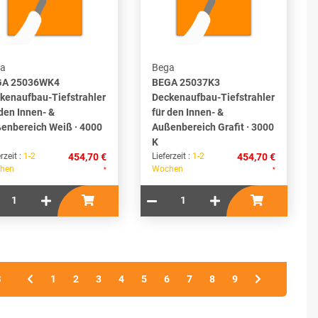
a
Bega
GA 25036WK4
BEGA 25037K3
kenaufbau-Tiefstrahler
Deckenaufbau-Tiefstrahler
 den Innen- &
für den Innen- &
enbereich Weiß · 4000
Außenbereich Grafit · 3000
K
rzeit :
1-2
454,70 €
Lieferzeit :
1-2
454,70 €
hen
Wochen
*
*
3
1
2
3
4
5
6
7
8
9