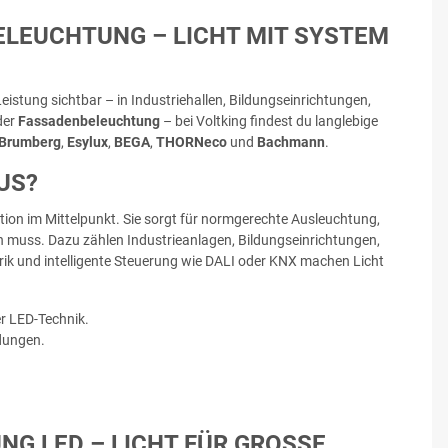
ELEUCHTUNG – LICHT MIT SYSTEM
Leistung sichtbar – in Industriehallen, Bildungseinrichtungen,
der
Fassadenbeleuchtung
– bei Voltking findest du langlebige
Brumberg
,
Esylux
,
BEGA
,
THORNeco
und
Bachmann
.
US?
ion im Mittelpunkt. Sie sorgt für normgerechte Ausleuchtung,
iten muss. Dazu zählen Industrieanlagen, Bildungseinrichtungen,
ik und intelligente Steuerung wie DALI oder KNX machen Licht
r LED-Technik.
dungen.
 LED – LICHT FÜR GROSSE F