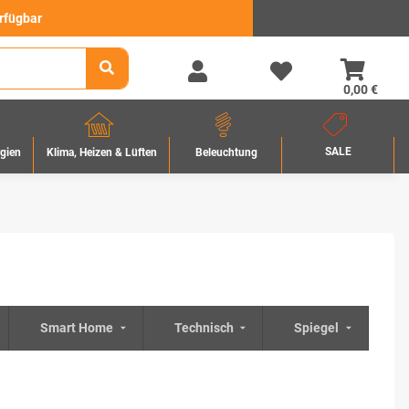
erfügbar
0,00 €
SALE
rgien
Beleuchtung
Klima, Heizen & Lüften
Smart Home
Technisch
Spiegel