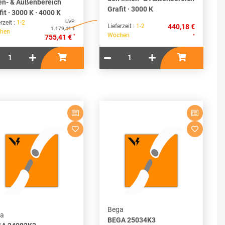
en- & Außenbereich
Grafit · 3000 K
fit · 3000 K · 4000 K
UVP:
rzeit :
1-2
Lieferzeit :
1-2
440,18 €
1.179,41 €
hen
Wochen
*
*
755,41 €
Bega
a
BEGA 25034K3