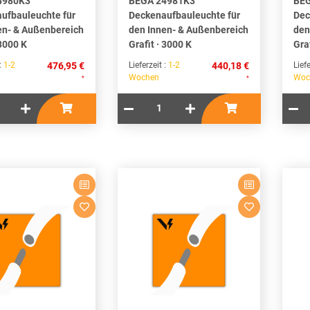
4980K3
BEGA 24981K3
BEG
ufbauleuchte für
Deckenaufbauleuchte für
Dec
en- & Außenbereich
den Innen- & Außenbereich
den
 3000 K
Grafit · 3000 K
Gra
 :
1-2
476,95 €
Lieferzeit :
1-2
440,18 €
Liefe
Wochen
Woc
*
*