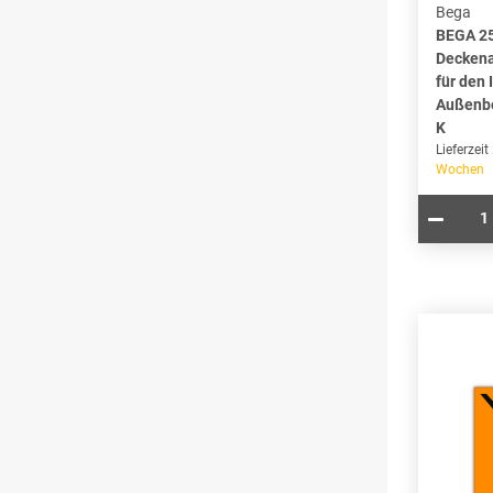
Bega
BEGA 2
Deckena
für den 
Außenbe
K
Lieferzeit
Wochen