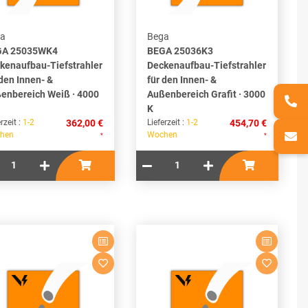
a
Bega
GA 25035WK4
BEGA 25036K3
kenaufbau-Tiefstrahler
Deckenaufbau-Tiefstrahler
 den Innen- &
für den Innen- &
enbereich Weiß · 4000
Außenbereich Grafit · 3000
K
rzeit :
1-2
362,00 €
Lieferzeit :
1-2
454,70 €
hen
Wochen
*
*