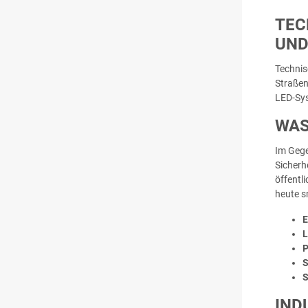
TEC
UND
Techni
Straßen
LED-Sys
WAS
Im Gege
Sicherh
öffentl
heute s
E
L
P
S
S
IND