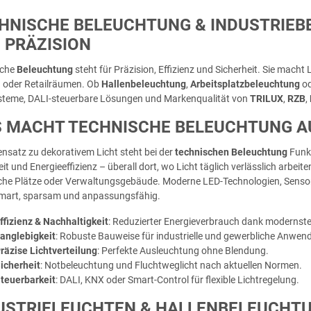
HNISCHE BELEUCHTUNG & INDUSTRIEB
 PRÄZISION
sche
Beleuchtung
steht für Präzision, Effizienz und Sicherheit. Sie macht 
 oder Retailräumen. Ob
Hallenbeleuchtung
,
Arbeitsplatzbeleuchtung
o
teme, DALI-steuerbare Lösungen und Markenqualität von
TRILUX
,
RZB
,
 MACHT TECHNISCHE BELEUCHTUNG A
nsatz zu dekorativem Licht steht bei der
technischen Beleuchtung
Funkt
eit und Energieeffizienz – überall dort, wo Licht täglich verlässlich arbe
iche Plätze oder Verwaltungsgebäude. Moderne LED-Technologien, Sensor
mart, sparsam und anpassungsfähig.
ffizienz & Nachhaltigkeit
: Reduzierter Energieverbrauch dank modernste
anglebigkeit
: Robuste Bauweise für industrielle und gewerbliche Anwen
räzise Lichtverteilung
: Perfekte Ausleuchtung ohne Blendung.
icherheit
: Notbeleuchtung und Fluchtweglicht nach aktuellen Normen.
teuerbarkeit
: DALI, KNX oder Smart-Control für flexible Lichtregelung.
USTRIELEUCHTEN & HALLENBELEUCHTUNG