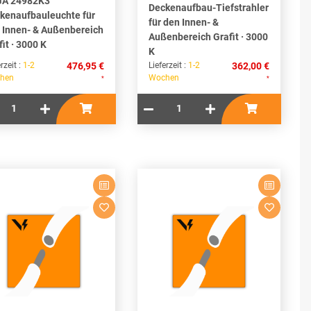
A 24982K3
Deckenaufbau-Tiefstrahler
kenaufbauleuchte für
für den Innen- &
 Innen- & Außenbereich
Außenbereich Grafit · 3000
fit · 3000 K
K
rzeit :
1-2
476,95 €
Lieferzeit :
1-2
362,00 €
hen
Wochen
*
*