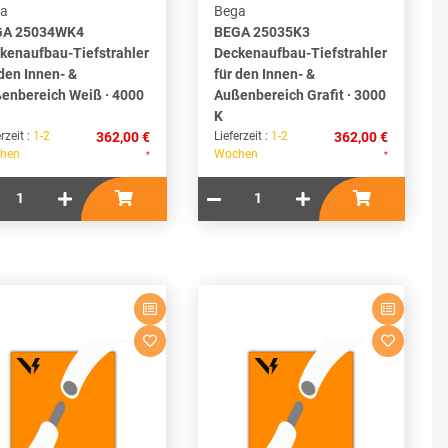
a
Bega
GA 25034WK4
BEGA 25035K3
kenaufbau-Tiefstrahler
Deckenaufbau-Tiefstrahler
 den Innen- &
für den Innen- &
enbereich Weiß · 4000
Außenbereich Grafit · 3000
K
rzeit :
1-2
362,00 €
Lieferzeit :
1-2
362,00 €
hen
Wochen
*
*