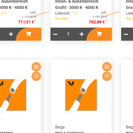
& Außenbereich
Innen- & Außenbereich
Inn
 3000 K · 4000 K
Grafit · 3000 K · 4000 K
Gra
UVP:
UVP:
 :
1-2
Lieferzeit :
1-2
Liefe
1.110,87 €
1.191,07 €
Wochen
Woc
*
*
711,51 €
762,88 €
Bega
Beg