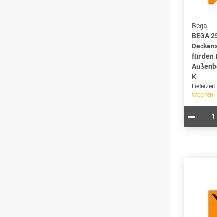
Bega
BEGA 2
Deckena
für den 
Außenbe
K
Lieferzeit
Wochen