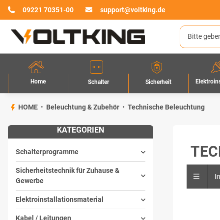
09221 70351-00
support@voltking.de
Home
Elektroin
Sicherheit
Schalter
HOME
Beleuchtung & Zubehör
Technische Beleuchtung
KATEGORIEN
TEC
Schalterprogramme
Sicherheitstechnik für Zuhause &
I
Gewerbe
Elektroinstallationsmaterial
Kabel / Leitungen