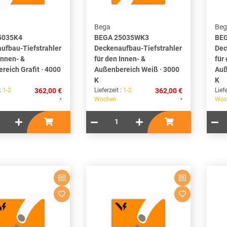
Bega
Beg
5035K4
BEGA 25035WK3
BE
ufbau-Tiefstrahler
Deckenaufbau-Tiefstrahler
Dec
Innen- &
für den Innen- &
für
reich Grafit · 4000
Außenbereich Weiß · 3000
Auß
K
K
 :
1-2
362,00 €
Lieferzeit :
1-2
362,00 €
Liefe
Wochen
Woc
*
*