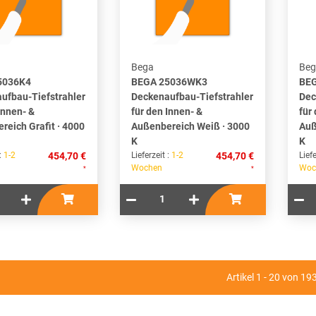
Bega
Beg
5036K4
BEGA 25036WK3
BE
ufbau-Tiefstrahler
Deckenaufbau-Tiefstrahler
Dec
Innen- &
für den Innen- &
für
reich Grafit · 4000
Außenbereich Weiß · 3000
Auß
K
K
 :
1-2
454,70 €
Lieferzeit :
1-2
454,70 €
Liefe
Wochen
Woc
*
*
Artikel 1 - 20 von 19