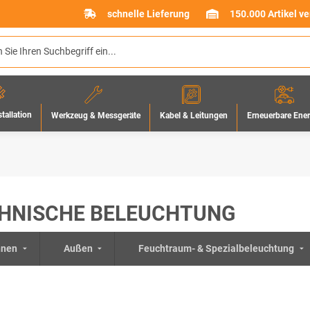
schnelle Lieferung
150.000 Artikel v
stallation
Werkzeug & Messgeräte
Erneuerbare Ene
Kabel & Leitungen
HNISCHE BELEUCHTUNG
nnen
Außen
Feuchtraum- & Spezialbeleuchtung