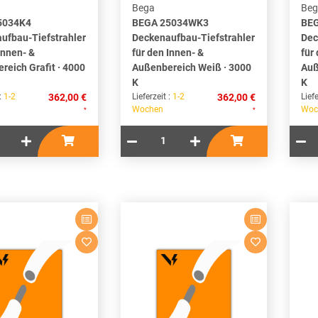
Bega
Beg
5034K4
BEGA 25034WK3
BE
ufbau-Tiefstrahler
Deckenaufbau-Tiefstrahler
Dec
Innen- &
für den Innen- &
für
reich Grafit · 4000
Außenbereich Weiß · 3000
Auß
K
K
 :
1-2
362,00 €
Lieferzeit :
1-2
362,00 €
Liefe
Wochen
Woc
*
*