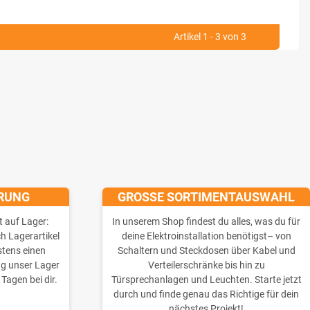
Artikel 1 - 3 von 3
ERUNG
GROSSE SORTIMENTAUSWAHL
t auf Lager:
In unserem Shop findest du alles, was du für
ch Lagerartikel
deine Elektroinstallation benötigst– von
stens einen
Schaltern und Steckdosen über Kabel und
ng unser Lager
Verteilerschränke bis hin zu
 Tagen bei dir.
Türsprechanlagen und Leuchten. Starte jetzt
durch und finde genau das Richtige für dein
nächstes Projekt!