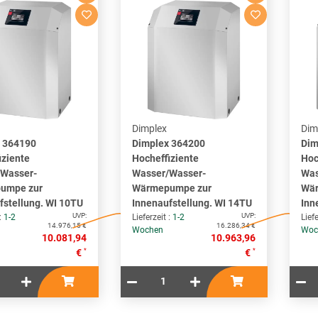
Dimplex
Dim
 364190
Dimplex 364200
Dim
iziente
Hocheffiziente
Hoc
Wasser-
Wasser/Wasser-
Was
umpe zur
Wärmepumpe zur
Wär
fstellung. WI 10TU
Innenaufstellung. WI 14TU
Inn
UVP:
UVP:
 :
1-2
Lieferzeit :
1-2
Liefe
14.976,15 €
16.286,34 €
Wochen
Woc
10.081,94
10.963,96
*
*
€
€