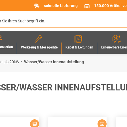
schnelle Lieferung
150.000 Artikel v
stallation
Werkzeug & Messgeräte
Erneuerbare Ene
Kabel & Leitungen
 bis 20kW
Wasser/Wasser Innenaufstellung
SER/WASSER INNENAUFSTELLU