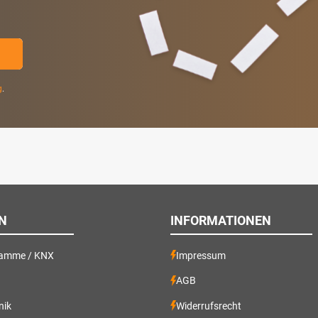
g
.
N
INFORMATIONEN
ramme / KNX
Impressum
AGB
nik
Widerrufsrecht