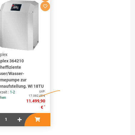
plex
plex 364210
heffiziente
ser/Wasser-
mepumpe zur
enaufstellung. WI 18TU
UVP:
rzeit :
1-2
17.082,45 €
hen
11.499,90
*
€