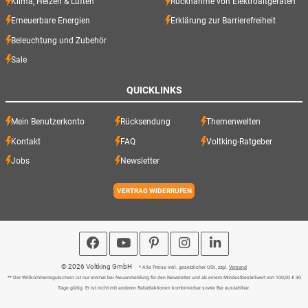
Klima, Heizen & Lüften
Rücknahme von Elektroaltgeräten
Erneuerbare Energien
Erklärung zur Barrierefreiheit
Beleuchtung und Zubehör
Sale
QUICKLINKS
Mein Benutzerkonto
Rücksendung
Themenwelten
Kontakt
FAQ
Voltking-Ratgeber
Jobs
Newsletter
VERTRAG WIDERRUFEN
© 2026 Voltking GmbH
* Alle Preise inkl. gesetzlicher USt., zzgl.
Versand
** Der Willkommensgutschein ist nur einmal bei Neuanmeldung für den Newsletter und ab einem Mindestbestellwert von 100,00 € 30
Tage gültig. Er ist nicht mit anderen Rabattaktionen kombinierbar sowie Bar auszahlbar.