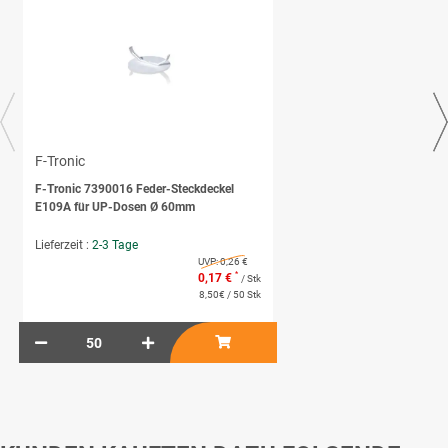
F-Tronic
F-Tronic 7390016 Feder-Steckdeckel
E109A für UP-Dosen Ø 60mm
Lieferzeit :
2-3 Tage
UVP:
0,26 €
*
0,17 €
/ Stk
8,50€ / 50 Stk