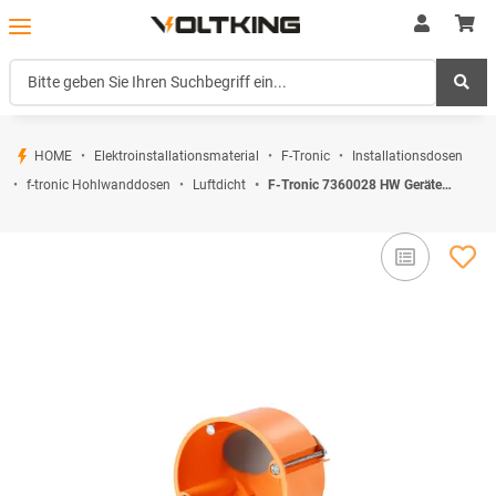
HOME
Elektroinstallationsmaterial
F-Tronic
Installationsdosen
f-tronic Hohlwanddosen
Luftdicht
F-Tronic 7360028 HW Gerätedose E2700 winddicht Ø 68mm t=47mm