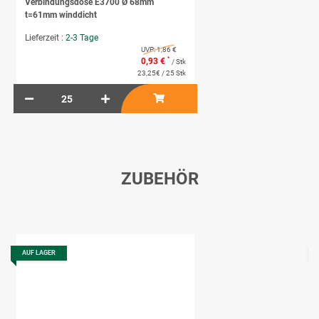
Verbindungsdose E3700 Ø 68mm
t=61mm winddicht
Lieferzeit :
2-3 Tage
UVP:
1,86 €
*
0,93 €
/ Stk
23,25€ / 25 Stk
ZUBEHÖR
AUF LAGER