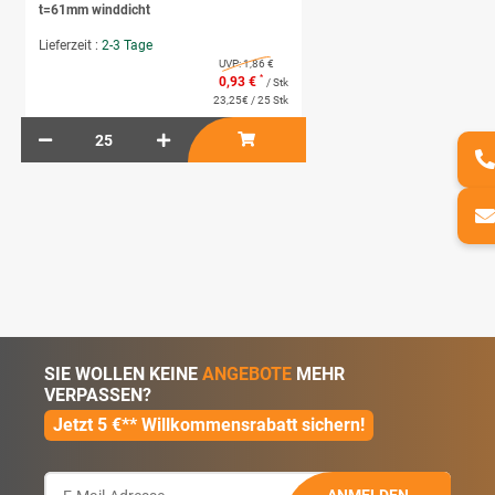
t=61mm winddicht
Lieferzeit :
2-3 Tage
UVP:
1,86 €
*
0,93 €
/ Stk
23,25€ / 25 Stk
SIE WOLLEN KEINE
ANGEBOTE
MEHR
VERPASSEN?
Jetzt 5 €** Willkommensrabatt sichern!