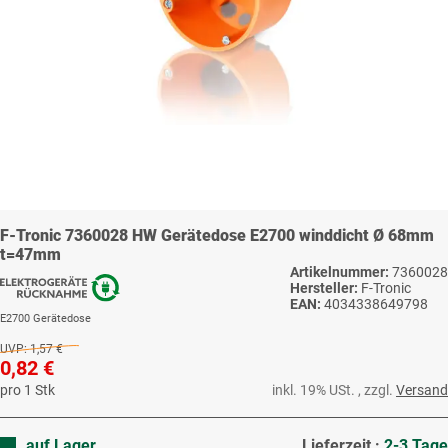
F-Tronic 7360028 HW Gerätedose E2700 winddicht Ø 68mm
t=47mm
Artikelnummer:
7360028
Hersteller:
F-Tronic
EAN:
4034338649798
E2700 Gerätedose
UVP:
1,57 €
0,82 €
pro 1 Stk
inkl. 19% USt. , zzgl.
Versand
auf Lager
Lieferzeit :
2-3 Tage