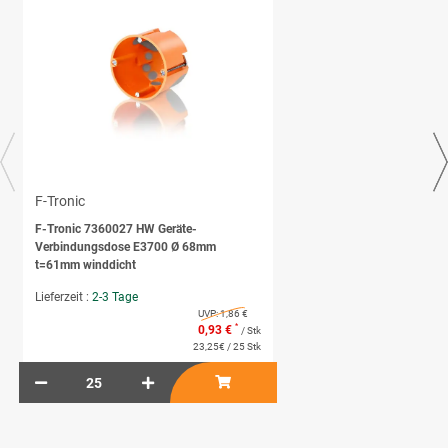
F-Tronic
F-Tronic 7360027 HW Geräte-
Verbindungsdose E3700 Ø 68mm
t=61mm winddicht
Lieferzeit :
2-3 Tage
UVP:
1,86 €
*
0,93 €
/ Stk
23,25€ / 25 Stk