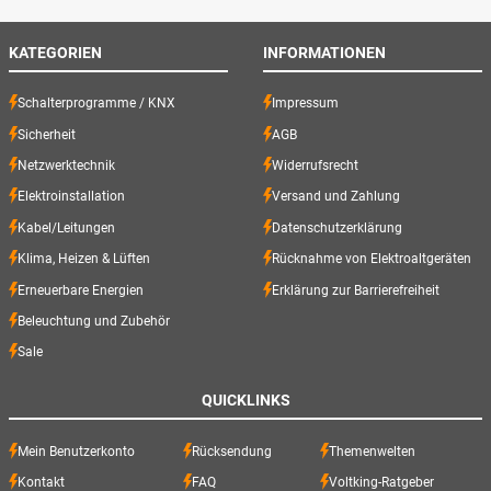
KATEGORIEN
INFORMATIONEN
Schalterprogramme / KNX
Impressum
Sicherheit
AGB
Netzwerktechnik
Widerrufsrecht
Elektroinstallation
Versand und Zahlung
Kabel/Leitungen
Datenschutzerklärung
Klima, Heizen & Lüften
Rücknahme von Elektroaltgeräten
Erneuerbare Energien
Erklärung zur Barrierefreiheit
Beleuchtung und Zubehör
Sale
QUICKLINKS
Mein Benutzerkonto
Rücksendung
Themenwelten
Kontakt
FAQ
Voltking-Ratgeber