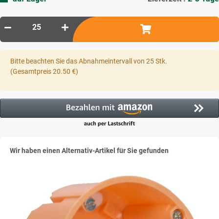
x
Bitte beachten Sie das Abnahmeintervall von 25 Stk.
(Gesamtpreis 20.50 €)
Wir haben einen Alternativ-Artikel für Sie gefunden