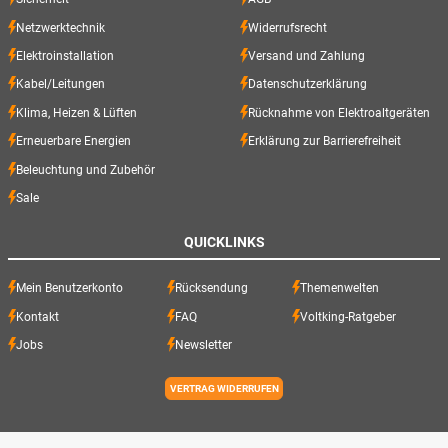
Netzwerktechnik
Widerrufsrecht
Elektroinstallation
Versand und Zahlung
Kabel/Leitungen
Datenschutzerklärung
Klima, Heizen & Lüften
Rücknahme von Elektroaltgeräten
Erneuerbare Energien
Erklärung zur Barrierefreiheit
Beleuchtung und Zubehör
Sale
QUICKLINKS
Mein Benutzerkonto
Rücksendung
Themenwelten
Kontakt
FAQ
Voltking-Ratgeber
Jobs
Newsletter
VERTRAG WIDERRUFEN