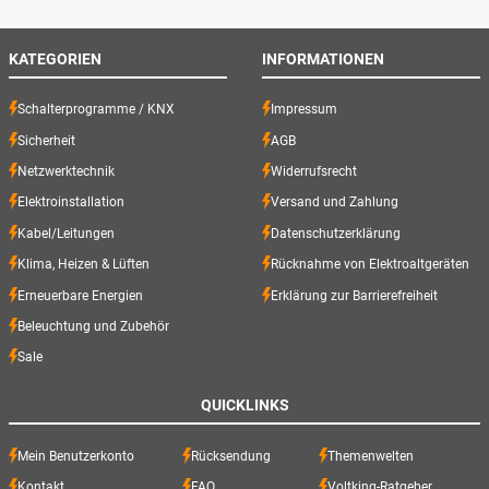
KATEGORIEN
INFORMATIONEN
Schalterprogramme / KNX
Impressum
Sicherheit
AGB
Netzwerktechnik
Widerrufsrecht
Elektroinstallation
Versand und Zahlung
Kabel/Leitungen
Datenschutzerklärung
Klima, Heizen & Lüften
Rücknahme von Elektroaltgeräten
Erneuerbare Energien
Erklärung zur Barrierefreiheit
Beleuchtung und Zubehör
Sale
QUICKLINKS
Mein Benutzerkonto
Rücksendung
Themenwelten
Kontakt
FAQ
Voltking-Ratgeber