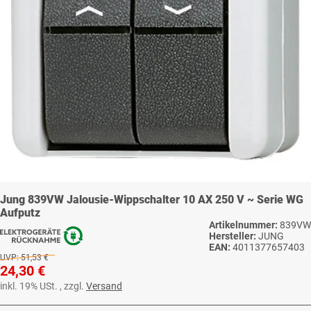
Jung 839VW Jalousie-Wippschalter 10 AX 250 V ~ Serie WG
Aufputz
Artikelnummer:
839VW
Hersteller:
JUNG
EAN:
4011377657403
UVP:
51,53 €
24,30 €
inkl. 19% USt. , zzgl.
Versand