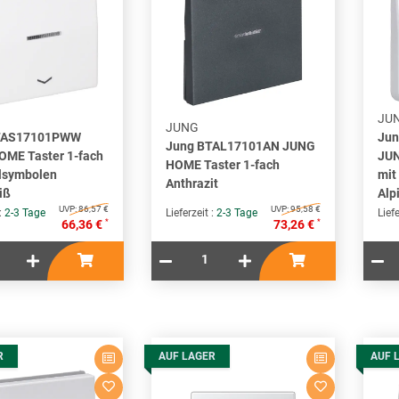
JU
JUNG
TAS17101PWW
Ju
Jung BTAL17101AN JUNG
ME Taster 1-fach
JUN
HOME Taster 1-fach
ilsymbolen
mit
Anthrazit
iß
Alp
UVP:
86,57 €
UVP:
95,58 €
 :
2-3 Tage
Lieferzeit :
2-3 Tage
Liefe
*
*
66,36 €
73,26 €
R
AUF LAGER
AUF 