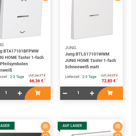
NG
JUNG
ng BTA17101BFPWW
Jung BTLS17101WWM
G HOME Taster 1-fach
JUNG HOME Taster 1-fach
 Pfeilsymbolen
Schneeweiß matt
inweiß
UVP:
86,57 €
UVP:
95,05 €
rzeit :
2-3 Tage
Lieferzeit :
2-3 Tage
*
*
66,36 €
72,85 €
LAGER
AUF LAGER