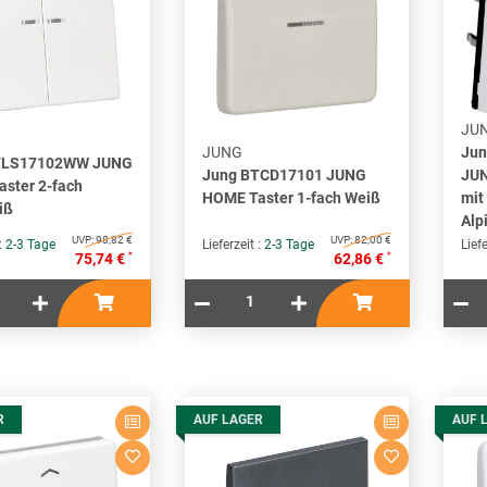
JU
JUNG
Ju
TLS17102WW JUNG
Jung BTCD17101 JUNG
JUN
ster 2-fach
HOME Taster 1-fach Weiß
mit
iß
Alp
UVP:
98,82 €
UVP:
82,00 €
 :
2-3 Tage
Lieferzeit :
2-3 Tage
Liefe
*
*
75,74 €
62,86 €
R
AUF LAGER
AUF 