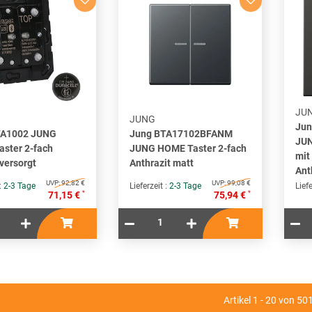
JU
JUNG
Jun
TA1002 JUNG
Jung BTA17102BFANM
JUN
ster 2-fach
JUNG HOME Taster 2-fach
mit
versorgt
Anthrazit matt
Ant
UVP:
92,82 €
UVP:
99,08 €
 :
2-3 Tage
Lieferzeit :
2-3 Tage
Liefe
*
*
71,15 €
75,94 €
Artikel 1 - 20 von 50