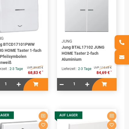
NG
JUNG
ng BTCD17101PWW
Jung BTAL17102 JUNG
G HOME Taster 1-fach
HOME Taster 2-fach
 Pfeilsymbolen
Aluminium
inweiß
UVP:
89,80 €
UVP:
110,49 €
rzeit :
2-3 Tage
Lieferzeit :
2-3 Tage
*
*
68,83 €
84,69 €
LAGER
AUF LAGER