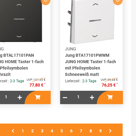
NG
JUNG
g BTAL17101PAN
Jung BTA17101PWWM
G HOME Taster 1-fach
JUNG HOME Taster 1-fach
 Pfeilsymbolen
mit Pfeilsymbolen
hrazit
Schneeweiß matt
UVP:
101,50 €
UVP:
99,48 €
rzeit :
2-3 Tage
Lieferzeit :
2-3 Tage
*
*
77,80 €
76,25 €
1
1
2
3
4
5
6
7
8
9