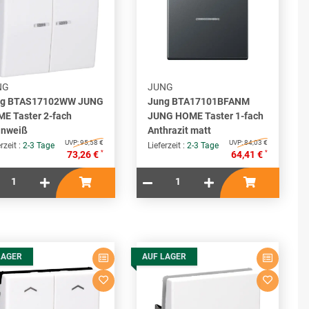
NG
JUNG
ng BTAS17102WW JUNG
Jung BTA17101BFANM
E Taster 2-fach
JUNG HOME Taster 1-fach
inweiß
Anthrazit matt
UVP:
95,58 €
UVP:
84,03 €
rzeit :
2-3 Tage
Lieferzeit :
2-3 Tage
*
*
73,26 €
64,41 €
LAGER
AUF LAGER