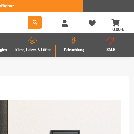
erfügbar
0,00 €
SALE
rgien
Beleuchtung
Klima, Heizen & Lüften