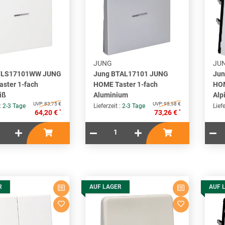
JUNG
JU
TLS17101WW JUNG
Jung BTAL17101 JUNG
Ju
ster 1-fach
HOME Taster 1-fach
HOM
iß
Aluminium
Alp
UVP:
83,75 €
UVP:
95,58 €
 :
2-3 Tage
Lieferzeit :
2-3 Tage
Liefe
*
*
64,20 €
73,26 €
R
AUF LAGER
AUF 