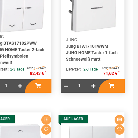
NG
JUNG
ng BTAS17102PWW
Jung BTA17101WWM
G HOME Taster 2-fach
JUNG HOME Taster 1-fach
 Pfeilsymbolen
Schneeweiß matt
inweiß
UVP:
107,54 €
UVP:
93,44 €
rzeit :
2-3 Tage
Lieferzeit :
2-3 Tage
*
*
82,43 €
71,62 €
LAGER
AUF LAGER