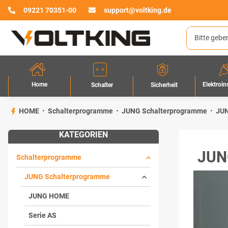
09221 70351-00
support@voltking.de
Home
Elektroin
Sicherheit
Schalter
HOME
Schalterprogramme
JUNG Schalterprogramme
JU
KATEGORIEN
JUN
Schalterprogramme
JUNG Schalterprogramme
JUNG HOME
Serie AS