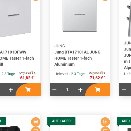
JU
JUNG
Ju
TA17101BFWW
Jung BTA17101AL JUNG
JUN
ME Taster 1-fach
HOME Taster 1-fach
mit
iß
Aluminium
Alp
UVP:
80,66 €
UVP:
93,44 €
 :
2-3 Tage
Lieferzeit :
2-3 Tage
Liefe
*
*
61,82 €
71,62 €
R
AUF LAGER
AUF 