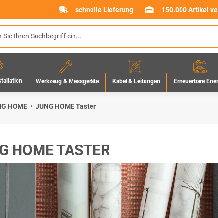
schnelle Lieferung
150.000 Artikel v
stallation
Werkzeug & Messgeräte
Erneuerbare Ene
Kabel & Leitungen
NG HOME
JUNG HOME Taster
G HOME TASTER