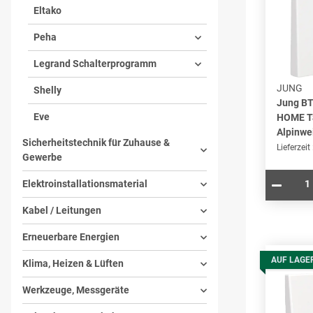
Eltako
Peha
Legrand Schalterprogramm
JUNG
Shelly
Jung B
Eve
HOME Ta
Alpinwe
Sicherheitstechnik für Zuhause &
Lieferzeit
Gewerbe
Elektroinstallationsmaterial
Kabel / Leitungen
Erneuerbare Energien
AUF LAGE
Klima, Heizen & Lüften
Werkzeuge, Messgeräte