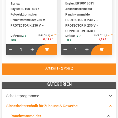
Esylux ER10019081
Esylux
Esylux ER10018947
Anschlusskabel für
Fotoelektronischer
Rauchwarnmelder
Rauchwarnmelder 230 V
PROTECTOR K 230 V ~
PROTECTOR K 230 V ~
PROTECTOR K 230 V ~
CONNECTION CABLE
UVP:
58,31 €
UVP:
7,14 €
Lieferzeit :
2-3
Lieferzeit :
3-7
*
*
39,13 €
4,79 €
Tage
Tage
Artikel 1 - 2 von 2
KATEGORIEN
Schalterprogramme
Sicherheitstechnik für Zuhause & Gewerbe
Rauchwarnmelder