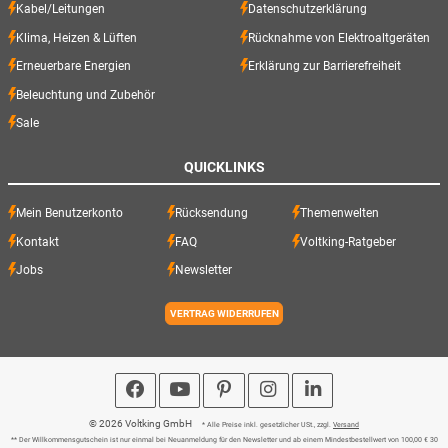
Kabel/Leitungen
Datenschutzerklärung
Klima, Heizen & Lüften
Rücknahme von Elektroaltgeräten
Erneuerbare Energien
Erklärung zur Barrierefreiheit
Beleuchtung und Zubehör
Sale
QUICKLINKS
Mein Benutzerkonto
Rücksendung
Themenwelten
Kontakt
FAQ
Voltking-Ratgeber
Jobs
Newsletter
VERTRAG WIDERRUFEN
© 2026 Voltking GmbH
* Alle Preise inkl. gesetzlicher USt., zzgl.
Versand
** Der Willkommensgutschein ist nur einmal bei Neuanmeldung für den Newsletter und ab einem Mindestbestellwert von 100,00 € 30