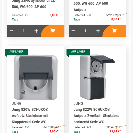
Jung 33NR Symbole für CD
500, WG 600, AP 600
500, WG 600, AP 600
Aufputz
*
UVP:
1,94 €
Lieferzeit :
2-3
0,88 €
Lieferzeit :
2-3
*
0,88 €
Tage
Tage
AUF LAGER
AUF LAGER
JUNG
JUNG
Jung 820W SCHUKO®
Jung 822W SCHUKO®
Aufputz Steckdose mit
Aufputz Zweifach-Steckdose
Klappdeckel Serie WG
senkrecht Serie WG
UVP:
18,04 €
UVP:
42,91 €
Lieferzeit :
2-3
Lieferzeit :
2-3
*
*
8,05 €
19,14 €
Tage
Tage