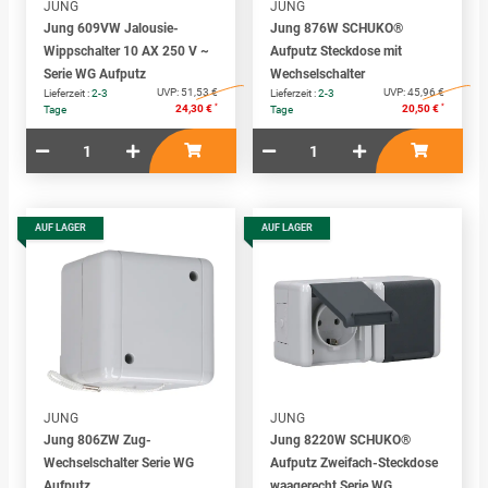
JUNG
JUNG
Jung 609VW Jalousie-
Jung 876W SCHUKO®
Wippschalter 10 AX 250 V ~
Aufputz Steckdose mit
Serie WG Aufputz
Wechselschalter
UVP:
51,53 €
UVP:
45,96 €
Lieferzeit :
2-3
Lieferzeit :
2-3
*
*
24,30 €
20,50 €
Tage
Tage
AUF LAGER
AUF LAGER
JUNG
JUNG
Jung 806ZW Zug-
Jung 8220W SCHUKO®
Wechselschalter Serie WG
Aufputz Zweifach-Steckdose
Aufputz
waagerecht Serie WG