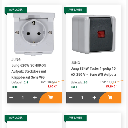
AUF LAGER
AUF LAGER
JUNG
JUNG
Jung 620W SCHUKO®
Jung 834W Taster 1-polig 10
Aufputz Steckdose mit
AX 250 V ~ Serie WG Aufputz
Klappdeckel Serie WG
UVP:
18,04 €
UVP:
32,42 €
Lieferzeit :
2-3
Lieferzeit :
2-3
*
*
8,05 €
15,29 €
Tage
Tage
AUF LAGER
AUF LAGER