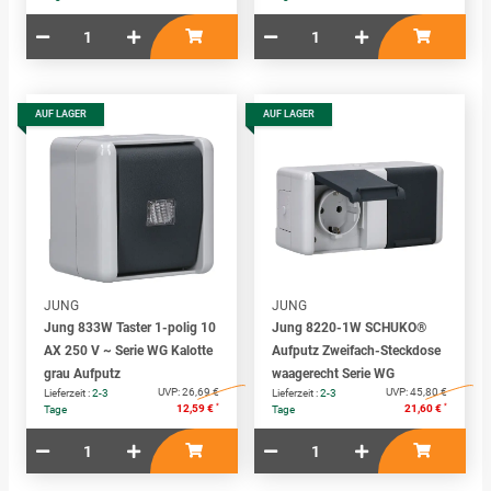
AUF LAGER
AUF LAGER
JUNG
JUNG
Jung 833W Taster 1-polig 10
Jung 8220-1W SCHUKO®
AX 250 V ~ Serie WG Kalotte
Aufputz Zweifach-Steckdose
grau Aufputz
waagerecht Serie WG
UVP:
26,69 €
UVP:
45,80 €
Lieferzeit :
2-3
Lieferzeit :
2-3
*
*
12,59 €
21,60 €
Tage
Tage