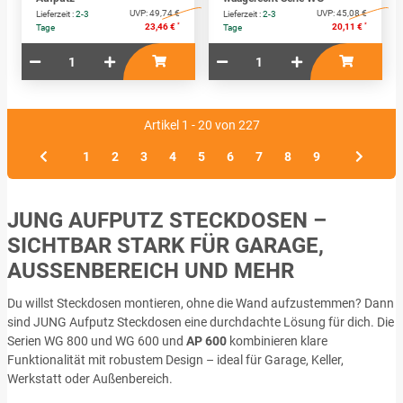
UVP:
49,74 €
UVP:
45,08 €
Lieferzeit :
2-3
Lieferzeit :
2-3
*
*
23,46 €
20,11 €
Tage
Tage
Artikel 1 - 20 von 227
1
2
3
4
5
6
7
8
9
JUNG AUFPUTZ STECKDOSEN –
SICHTBAR STARK FÜR GARAGE,
AUSSENBEREICH UND MEHR
Du willst Steckdosen montieren, ohne die Wand aufzustemmen? Dann
sind JUNG Aufputz Steckdosen eine durchdachte Lösung für dich. Die
Serien WG 800 und WG 600 und
AP 600
kombinieren klare
Funktionalität mit robustem Design – ideal für Garage, Keller,
Werkstatt oder Außenbereich.