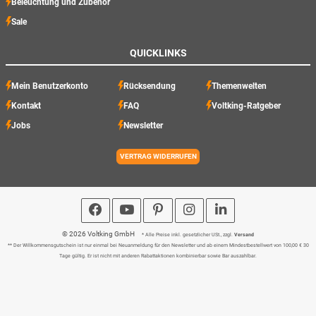
Beleuchtung und Zubehör
Sale
QUICKLINKS
Mein Benutzerkonto
Rücksendung
Themenwelten
Kontakt
FAQ
Voltking-Ratgeber
Jobs
Newsletter
VERTRAG WIDERRUFEN
© 2026 Voltking GmbH
* Alle Preise inkl. gesetzlicher USt., zzgl.
Versand
** Der Willkommensgutschein ist nur einmal bei Neuanmeldung für den Newsletter und ab einem Mindestbestellwert von 100,00 € 30
Tage gültig. Er ist nicht mit anderen Rabattaktionen kombinierbar sowie Bar auszahlbar.