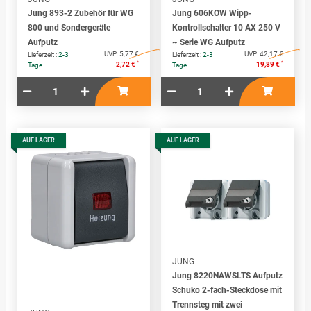
Jung 893-2 Zubehör für WG
Jung 606KOW Wipp-
800 und Sondergeräte
Kontrollschalter 10 AX 250 V
Aufputz
~ Serie WG Aufputz
UVP:
5,77 €
UVP:
42,17 €
Lieferzeit :
2-3
Lieferzeit :
2-3
*
*
2,72 €
19,89 €
Tage
Tage
AUF LAGER
AUF LAGER
JUNG
Jung 8220NAWSLTS Aufputz
Schuko 2-fach-Steckdose mit
Trennsteg mit zwei