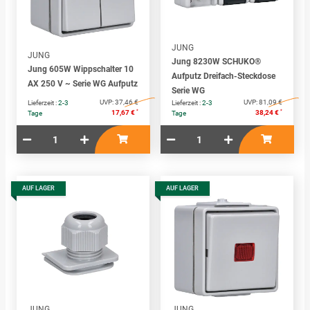
JUNG
JUNG
Jung 8230W SCHUKO®
Jung 605W Wippschalter 10
Aufputz Dreifach-Steckdose
AX 250 V ~ Serie WG Aufputz
Serie WG
UVP:
37,46 €
UVP:
81,09 €
Lieferzeit :
2-3
Lieferzeit :
2-3
*
*
17,67 €
38,24 €
Tage
Tage
AUF LAGER
AUF LAGER
JUNG
JUNG