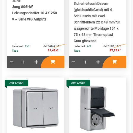
JUNG
Sicherheitsschlössern
Jung 806HW
(gleichschließend) mit 4
Heizungsschalter 10 AX 250
Schlüsseln mit zwei
V ~ Serie WG Aufputz
Schriftfeldern 22 x 48 mm für
waagerechte Montage 151 x
75 x 58 mm Thermoplast
Grau glänzend
UVP:
45,41 €
UVP:
186,16 €
Lieferzeit :
2-3
Lieferzeit :
2-3
*
*
21,42 €
87,79 €
Tage
Tage
AUF LAGER
AUF LAGER