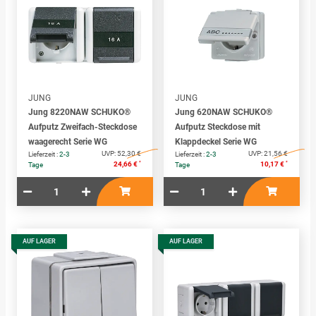
JUNG
JUNG
Jung 8220NAW SCHUKO®
Jung 620NAW SCHUKO®
Aufputz Zweifach-Steckdose
Aufputz Steckdose mit
waagerecht Serie WG
Klappdeckel Serie WG
UVP:
52,30 €
UVP:
21,56 €
Lieferzeit :
2-3
Lieferzeit :
2-3
*
*
24,66 €
10,17 €
Tage
Tage
AUF LAGER
AUF LAGER