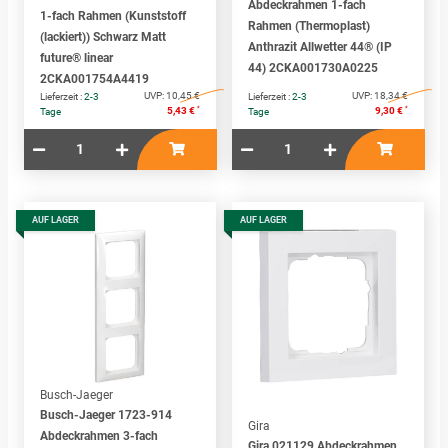
Abdeckrahmen 1-fach
1-fach Rahmen (Kunststoff
Rahmen (Thermoplast)
(lackiert)) Schwarz Matt
Anthrazit Allwetter 44® (IP
future® linear
44) 2CKA001730A0225
2CKA001754A4419
UVP:
10,45 €
UVP:
18,34 €
Lieferzeit :
2-3
Lieferzeit :
2-3
*
*
5,43 €
9,30 €
Tage
Tage
AUF LAGER
AUF LAGER
Busch-Jaeger
Busch-Jaeger 1723-914
Gira
Abdeckrahmen 3-fach
Gira 021129 Abdeckrahmen