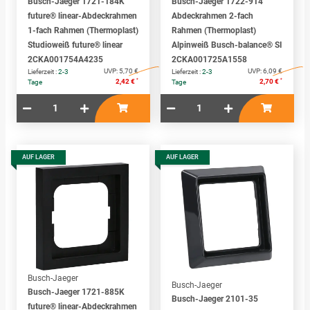
Busch-Jaeger 1721-184K
Busch-Jaeger 1722-914
future® linear-Abdeckrahmen
Abdeckrahmen 2-fach
1-fach Rahmen (Thermoplast)
Rahmen (Thermoplast)
Studioweiß future® linear
Alpinweiß Busch-balance® SI
2CKA001754A4235
2CKA001725A1558
UVP:
5,70 €
UVP:
6,09 €
Lieferzeit :
2-3
Lieferzeit :
2-3
*
*
2,42 €
2,70 €
Tage
Tage
AUF LAGER
AUF LAGER
Busch-Jaeger
Busch-Jaeger
Busch-Jaeger 1721-885K
Busch-Jaeger 2101-35
future® linear-Abdeckrahmen