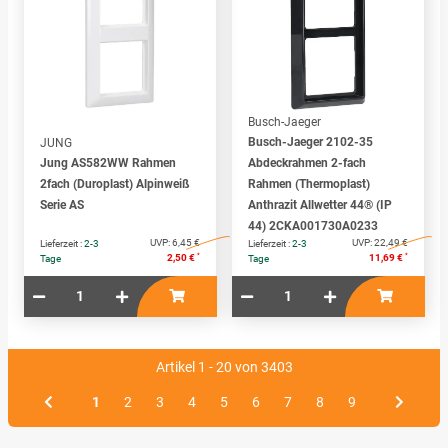
Busch-Jaeger
Busch-Jaeger 2102-35
JUNG
Jung AS582WW Rahmen
Abdeckrahmen 2-fach
2fach (Duroplast) Alpinweiß
Rahmen (Thermoplast)
Serie AS
Anthrazit Allwetter 44® (IP
44) 2CKA001730A0233
UVP:
6,45 €
UVP:
22,49 €
Lieferzeit :
2-3
Lieferzeit :
2-3
*
*
2,50 €
11,69 €
Tage
Tage
Artikel 1 - 20 von 3403
1
2
3
4
5
6
7
8
9