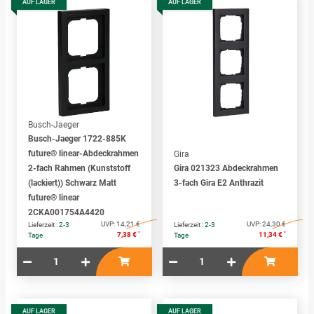
AUF LAGER
AUF LAGER
Busch-Jaeger
Busch-Jaeger 1722-885K
future® linear-Abdeckrahmen
Gira
2-fach Rahmen (Kunststoff
Gira 021323 Abdeckrahmen
(lackiert)) Schwarz Matt
3-fach Gira E2 Anthrazit
future® linear
2CKA001754A4420
UVP:
14,21 €
UVP:
24,30 €
Lieferzeit :
2-3
Lieferzeit :
2-3
*
*
7,38 €
11,34 €
Tage
Tage
AUF LAGER
AUF LAGER