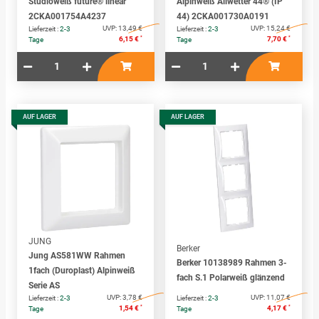
Studioweiß future® linear
Alpinweiß Allwetter 44® (IP
2CKA001754A4237
44) 2CKA001730A0191
UVP:
13,49 €
UVP:
15,24 €
Lieferzeit :
2-3
Lieferzeit :
2-3
*
*
6,15 €
7,70 €
Tage
Tage
AUF LAGER
AUF LAGER
JUNG
Berker
Jung AS581WW Rahmen
Berker 10138989 Rahmen 3-
1fach (Duroplast) Alpinweiß
fach S.1 Polarweiß glänzend
Serie AS
UVP:
3,78 €
UVP:
11,07 €
Lieferzeit :
2-3
Lieferzeit :
2-3
*
*
1,54 €
4,17 €
Tage
Tage