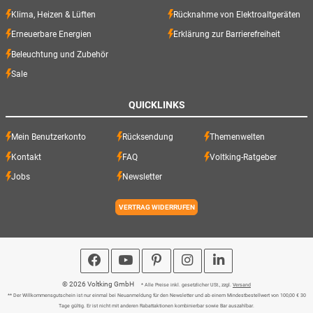
Klima, Heizen & Lüften
Rücknahme von Elektroaltgeräten
Erneuerbare Energien
Erklärung zur Barrierefreiheit
Beleuchtung und Zubehör
Sale
QUICKLINKS
Mein Benutzerkonto
Rücksendung
Themenwelten
Kontakt
FAQ
Voltking-Ratgeber
Jobs
Newsletter
VERTRAG WIDERRUFEN
© 2026 Voltking GmbH
* Alle Preise inkl. gesetzlicher USt., zzgl.
Versand
** Der Willkommensgutschein ist nur einmal bei Neuanmeldung für den Newsletter und ab einem Mindestbestellwert von 100,00 € 30
Tage gültig. Er ist nicht mit anderen Rabattaktionen kombinierbar sowie Bar auszahlbar.