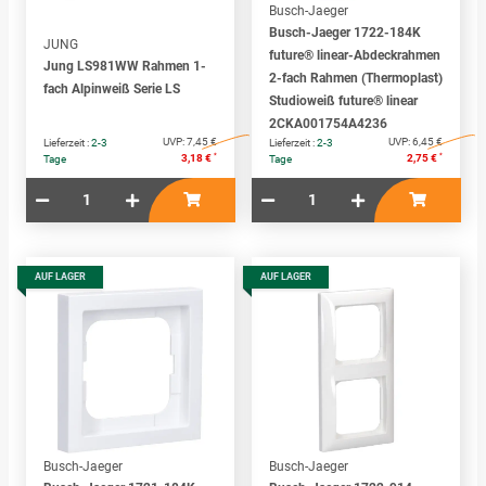
Busch-Jaeger
Busch-Jaeger 1722-184K
JUNG
future® linear-Abdeckrahmen
Jung LS981WW Rahmen 1-
2-fach Rahmen (Thermoplast)
fach Alpinweiß Serie LS
Studioweiß future® linear
2CKA001754A4236
UVP:
7,45 €
UVP:
6,45 €
Lieferzeit :
2-3
Lieferzeit :
2-3
*
*
3,18 €
2,75 €
Tage
Tage
AUF LAGER
AUF LAGER
Busch-Jaeger
Busch-Jaeger