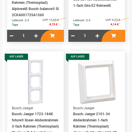
Rahmen (Thermoplast)
1-fach Gira E2 Reinweiß
Alpinweiß Busch-balance® SI
2CKA001725A1560
UVP:
10,65 €
UVP:
9,25 €
Lieferzeit :
2-3
Lieferzeit :
2-3
*
*
4,73 €
4,14 €
Tage
Tage
AUF LAGER
AUF LAGER
Busch-Jaeger
Busch-Jaeger
Busch-Jaeger 1723-184K
Busch-Jaeger 2101-34
future® linear-Abdeckrahmen
Abdeckrahmen 1-fach
3-fach Rahmen (Thermoplast)
Rahmen (Thermoplast)