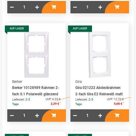
AUF LAGER
AUF LAGER
Berker
Gira
Berker 10128989 Rahmen 2-
Gira 021222 Abdeckrahmen
fach S.1 Polarweiß glänzend
2-fach Gira E2 Reinweiß matt
UVP:
6,20 €
UVP:
12,70 €
Lieferzeit :
2-3
Lieferzeit :
2-3
*
*
2,39 €
5,68 €
Tage
Tage