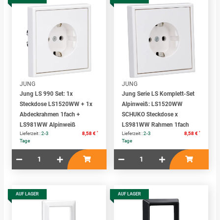
JUNG
JUNG
Jung LS 990 Set: 1x
Jung Serie LS Komplett-Set
Steckdose LS1520WW + 1x
Alpinweiß: LS1520WW
Abdeckrahmen 1fach +
SCHUKO Steckdose x
LS981WW Alpinweiß
LS981WW Rahmen 1fach
*
*
Lieferzeit :
2-3
8,58 €
Lieferzeit :
2-3
8,58 €
Tage
Tage
AUF LAGER
AUF LAGER