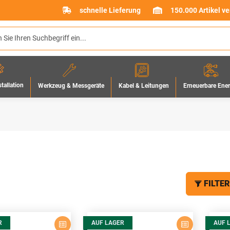
schnelle Lieferung
150.000 Artikel v
stallation
Werkzeug & Messgeräte
Erneuerbare Ene
Kabel & Leitungen
FILTER
R
AUF LAGER
AUF 