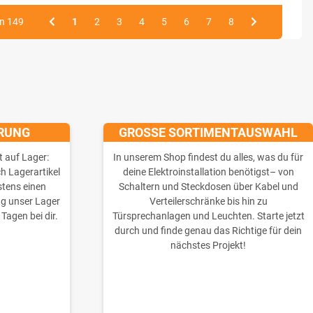
on 149
1
2
3
4
5
6
7
8
ERUNG
GROSSE SORTIMENTAUSWAHL
t auf Lager:
In unserem Shop findest du alles, was du für
ch Lagerartikel
deine Elektroinstallation benötigst– von
stens einen
Schaltern und Steckdosen über Kabel und
ng unser Lager
Verteilerschränke bis hin zu
 Tagen bei dir.
Türsprechanlagen und Leuchten. Starte jetzt
durch und finde genau das Richtige für dein
nächstes Projekt!