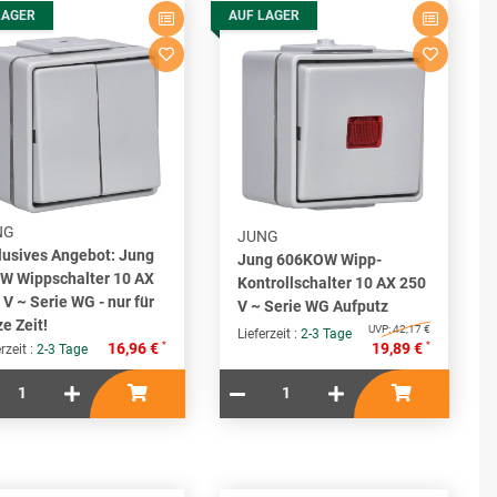
LAGER
AUF LAGER
NG
JUNG
lusives Angebot: Jung
Jung 606KOW Wipp-
W Wippschalter 10 AX
Kontrollschalter 10 AX 250
 V ~ Serie WG - nur für
V ~ Serie WG Aufputz
ze Zeit!
UVP:
42,17 €
Lieferzeit :
2-3 Tage
*
*
16,96 €
19,89 €
rzeit :
2-3 Tage