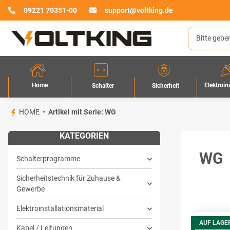
09221 70351-00
support@voltking.de
Home
Elektroin
Sicherheit
Schalter
HOME
Artikel mit Serie: WG
KATEGORIEN
WG
Schalterprogramme
Sicherheitstechnik für Zuhause &
Gewerbe
Elektroinstallationsmaterial
AUF LAGE
Kabel / Leitungen