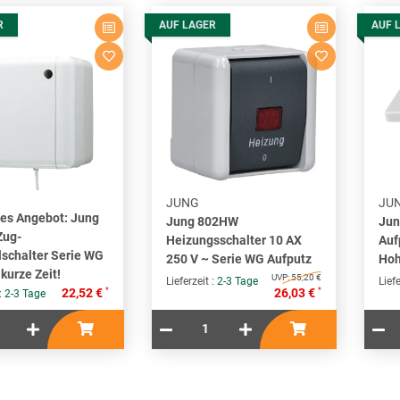
R
AUF LAGER
AUF 
JUNG
JU
ves Angebot: Jung
Jung 802HW
Ju
Zug-
Heizungsschalter 10 AX
Auf
schalter Serie WG
250 V ~ Serie WG Aufputz
Hoh
 kurze Zeit!
UVP:
55,20 €
Lieferzeit :
2-3 Tage
Liefe
*
*
22,52 €
26,03 €
 :
2-3 Tage