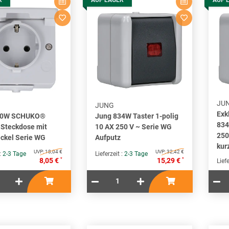
R
AUF LAGER
AUF 
JU
JUNG
Exk
20W SCHUKO®
Jung 834W Taster 1-polig
834
 Steckdose mit
10 AX 250 V ~ Serie WG
250
ckel Serie WG
Aufputz
kur
UVP:
18,04 €
UVP:
32,42 €
 :
2-3 Tage
Lieferzeit :
2-3 Tage
*
*
8,05 €
15,29 €
Liefe