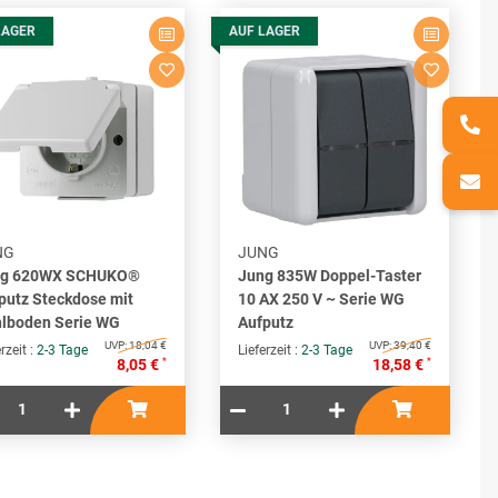
LAGER
AUF LAGER
NG
JUNG
ng 620WX SCHUKO®
Jung 835W Doppel-Taster
putz Steckdose mit
10 AX 250 V ~ Serie WG
lboden Serie WG
Aufputz
UVP:
18,04 €
UVP:
39,40 €
rzeit :
2-3 Tage
Lieferzeit :
2-3 Tage
*
*
8,05 €
18,58 €