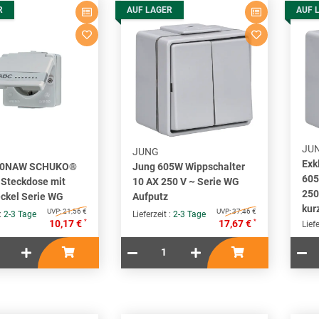
R
AUF LAGER
AUF 
JU
JUNG
Exk
20NAW SCHUKO®
Jung 605W Wippschalter
605
 Steckdose mit
10 AX 250 V ~ Serie WG
250
ckel Serie WG
Aufputz
kur
UVP:
21,56 €
UVP:
37,46 €
 :
2-3 Tage
Lieferzeit :
2-3 Tage
*
*
10,17 €
17,67 €
Liefe