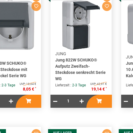
JUNG
JU
Jung 822W SCHUKO®
20W SCHUKO®
Jun
Aufputz Zweifach-
 Steckdose mit
10 
Steckdose senkrecht Serie
ckel Serie WG
Kal
WG
UVP:
18,04 €
UVP:
42,91 €
 :
2-3 Tage
Lieferzeit :
2-3 Tage
Liefe
*
*
8,05 €
19,14 €