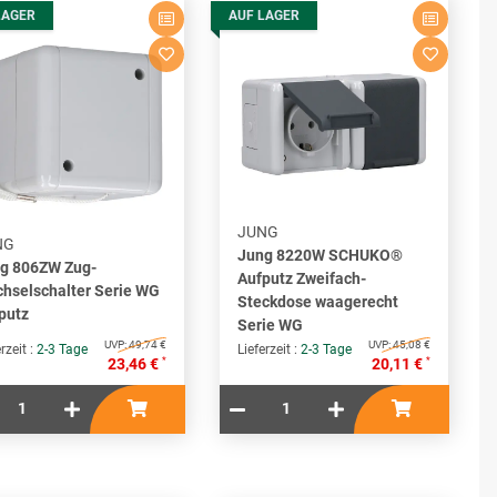
LAGER
AUF LAGER
JUNG
NG
Jung 8220W SCHUKO®
g 806ZW Zug-
Aufputz Zweifach-
hselschalter Serie WG
Steckdose waagerecht
putz
Serie WG
UVP:
49,74 €
UVP:
45,08 €
rzeit :
2-3 Tage
Lieferzeit :
2-3 Tage
*
*
23,46 €
20,11 €