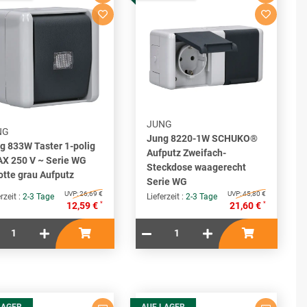
JUNG
NG
Jung 8220-1W SCHUKO®
g 833W Taster 1-polig
Aufputz Zweifach-
AX 250 V ~ Serie WG
Steckdose waagerecht
otte grau Aufputz
Serie WG
UVP:
26,69 €
UVP:
45,80 €
rzeit :
2-3 Tage
Lieferzeit :
2-3 Tage
*
*
12,59 €
21,60 €