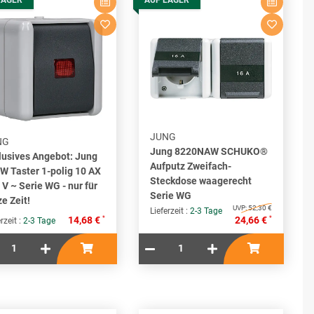
LAGER
AUF LAGER
JUNG
NG
Jung 8220NAW SCHUKO®
lusives Angebot: Jung
Aufputz Zweifach-
W Taster 1-polig 10 AX
Steckdose waagerecht
 V ~ Serie WG - nur für
Serie WG
ze Zeit!
UVP:
52,30 €
Lieferzeit :
2-3 Tage
*
*
14,68 €
24,66 €
rzeit :
2-3 Tage