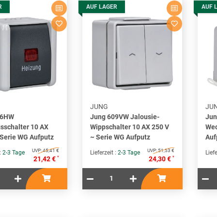
R
AUF LAGER
AUF 
JUNG
JU
06HW
Jung 609VW Jalousie-
Jun
sschalter 10 AX
Wippschalter 10 AX 250 V
Wec
 Serie WG Aufputz
~ Serie WG Aufputz
Auf
UVP:
45,41 €
UVP:
51,53 €
 :
2-3 Tage
Lieferzeit :
2-3 Tage
Liefe
*
*
21,42 €
24,30 €