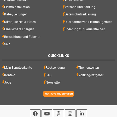
Elektroinstallation
Versand und Zahlung
Kabel/Leitungen
Datenschutzerklärung
Klima, Heizen & Lüften
Rücknahme von Elektroaltgeräten
Erneuerbare Energien
Erklärung zur Barrierefreiheit
Beleuchtung und Zubehör
Sale
QUICKLINKS
Mein Benutzerkonto
Rücksendung
Themenwelten
Kontakt
FAQ
Voltking-Ratgeber
Jobs
Newsletter
VERTRAG WIDERRUFEN