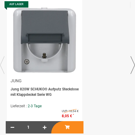
AUF LAGER
JUNG
Jung 820W SCHUKO® Aufputz Steckdose
mit Klappdeckel Serie WG
Lieferzeit :
2-3 Tage
UVP:
18,04 €
*
8,05 €