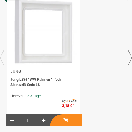
JUNG
Jung LS981WW Rahmen 1-fach
Alpinweiß Serie LS
Lieferzeit :
2-3 Tage
UVP:
7,45 €
*
3,18 €