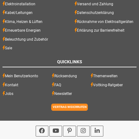
Elektroinstallation
Versand und Zahlung
Kabel/Leitungen
Datenschutzerklärung
Klima, Heizen & Lüften
Rücknahme von Elektroaltgeräten
Erneuerbare Energien
Erklärung zur Barrierefreiheit
Beleuchtung und Zubehör
Sale
QUICKLINKS
Mein Benutzerkonto
Rücksendung
Themenwelten
Kontakt
FAQ
Voltking-Ratgeber
Jobs
Newsletter
VERTRAG WIDERRUFEN