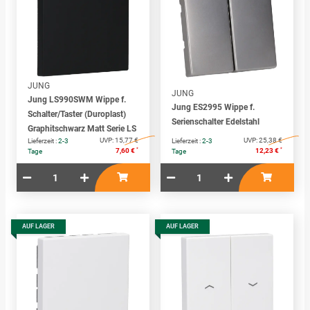
JUNG
JUNG
Jung LS990SWM Wippe f.
Jung ES2995 Wippe f.
Schalter/Taster (Duroplast)
Serienschalter Edelstahl
Graphitschwarz Matt Serie LS
UVP:
15,77 €
UVP:
25,38 €
Lieferzeit :
2-3
Lieferzeit :
2-3
*
*
7,60 €
12,23 €
Tage
Tage
AUF LAGER
AUF LAGER