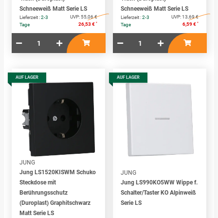
Schneeweiß Matt Serie LS
Schneeweiß Matt Serie LS
UVP:
55,06 €
UVP:
13,69 €
Lieferzeit :
2-3
Lieferzeit :
2-3
*
*
26,53 €
6,59 €
Tage
Tage
AUF LAGER
AUF LAGER
JUNG
Jung LS1520KISWM Schuko
JUNG
Steckdose mit
Jung LS990KO5WW Wippe f.
Berührungsschutz
Schalter/Taster KO Alpinweiß
(Duroplast) Graphitschwarz
Serie LS
Matt Serie LS