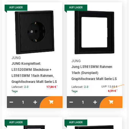
AUF LAGER
AUF LAGER
JUNG
JUNG
JUNG Komplettset:
Jung LS981SWM Rahmen
LS1520SWM Steckdose +
1fach (Duroplast)
LS981SWM 1fach Rahmen,
Graphitschwarz Matt Serie LS
Graphitschwarz Matt Serie LS
*
UVP:
13,69 €
Lieferzeit :
2-3
17,86 €
Lieferzeit :
2-3
*
6,59 €
Tage
Tage
AUF LAGER
AUF LAGER