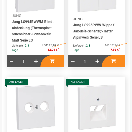
JUNG
JUNG
Jung LS994BWWM Blind-
Jung LS995PWW Wippe f.
Abdeckung (Thermoplast
Jalousie-Schalter/-Taster
bruchsicher) Schneeweiß
Alpinweiß Serie LS
Matt Serie LS
UVP:
24,99 €
UVP:
17,54 €
Lieferzeit :
2-3
Lieferzeit :
2-3
*
*
12,04 €
7,95 €
Tage
Tage
AUF LAGER
AUF LAGER