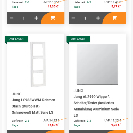
UVP:
27,72 €
UVP:
11,41 €
Lieferzeit :
2-3
Lieferzeit :
2-3
*
*
13,35 €
5,17 €
Tage
Tage
AUF LAGER
AUF LAGER
JUNG
JUNG
Jung AL2990 Wippe f.
Jung LS983WWM Rahmen
Schalter/Taster (lackiertes
3fach (Duroplast)
Aluminium) Aluminium Serie
Schneeweiß Matt Serie LS
LS
UVP:
34,25 €
UVP:
19,25 €
Lieferzeit :
2-3
Lieferzeit :
2-3
*
*
16,50 €
9,28 €
Tage
Tage