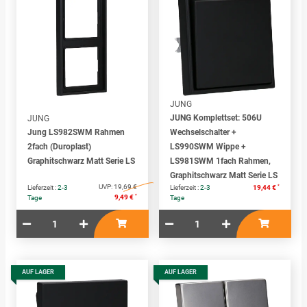
JUNG
JUNG Komplettset: 506U
JUNG
Jung LS982SWM Rahmen
Wechselschalter +
2fach (Duroplast)
LS990SWM Wippe +
Graphitschwarz Matt Serie LS
LS981SWM 1fach Rahmen,
Graphitschwarz Matt Serie LS
UVP:
19,69 €
*
Lieferzeit :
2-3
Lieferzeit :
2-3
19,44 €
*
9,49 €
Tage
Tage
AUF LAGER
AUF LAGER