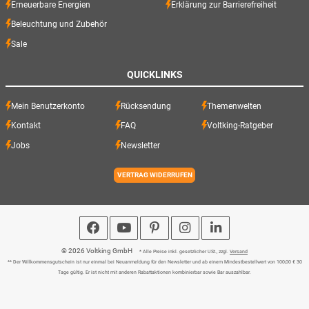
Erneuerbare Energien
Erklärung zur Barrierefreiheit
Beleuchtung und Zubehör
Sale
QUICKLINKS
Mein Benutzerkonto
Rücksendung
Themenwelten
Kontakt
FAQ
Voltking-Ratgeber
Jobs
Newsletter
VERTRAG WIDERRUFEN
© 2026 Voltking GmbH
* Alle Preise inkl. gesetzlicher USt., zzgl.
Versand
** Der Willkommensgutschein ist nur einmal bei Neuanmeldung für den Newsletter und ab einem Mindestbestellwert von 100,00 € 30
Tage gültig. Er ist nicht mit anderen Rabattaktionen kombinierbar sowie Bar auszahlbar.