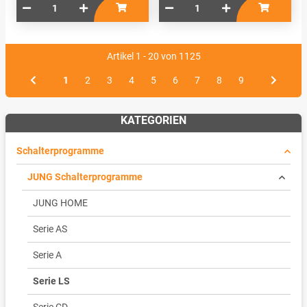
Artikel 1 - 20 von 1125
1
2
3
4
5
6
7
8
9
KATEGORIEN
Schalterprogramme
JUNG Schalterprogramme
JUNG HOME
Serie AS
Serie A
Serie LS