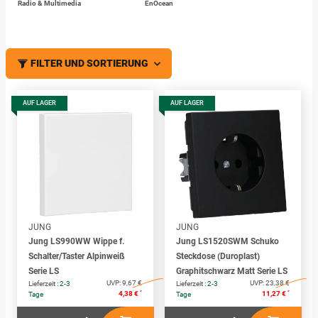
Radio & Multimedia
EnOcean
FILTER UND SORTIERUNG
AUF LAGER
AUF LAGER
JUNG
JUNG
Jung LS990WW Wippe f.
Jung LS1520SWM Schuko
Schalter/Taster Alpinweiß
Steckdose (Duroplast)
Serie LS
Graphitschwarz Matt Serie LS
UVP:
9,67 €
UVP:
23,38 €
Lieferzeit :
2-3
Lieferzeit :
2-3
*
*
4,38 €
11,27 €
Tage
Tage