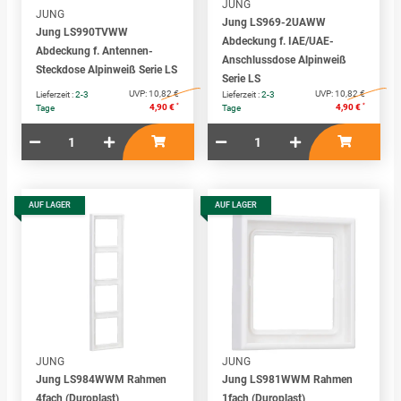
JUNG
JUNG
Jung LS969-2UAWW
Jung LS990TVWW
Abdeckung f. IAE/UAE-
Abdeckung f. Antennen-
Anschlussdose Alpinweiß
Steckdose Alpinweiß Serie LS
Serie LS
UVP:
10,82 €
UVP:
10,82 €
Lieferzeit :
2-3
Lieferzeit :
2-3
*
*
4,90 €
4,90 €
Tage
Tage
AUF LAGER
AUF LAGER
JUNG
JUNG
Jung LS984WWM Rahmen
Jung LS981WWM Rahmen
4fach (Duroplast)
1fach (Duroplast)