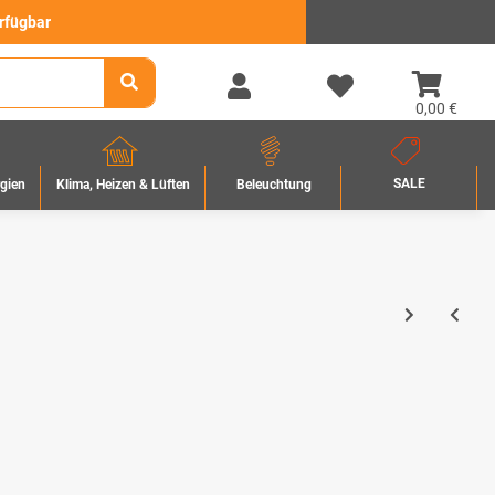
erfügbar
0,00 €
SALE
rgien
Beleuchtung
Klima, Heizen & Lüften