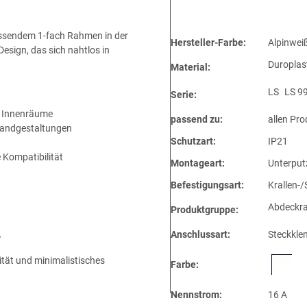
assendem 1-fach Rahmen in der
Hersteller-Farbe:
Alpinwei
Design, das sich nahtlos in
Duroplas
Material:
LS
LS 9
Serie:
le Innenräume
passend zu:
allen Pro
 Wandgestaltungen
Schutzart:
IP21
 Kompatibilität
Montageart:
Unterput
Befestigungsart:
Krallen-
Abdeckr
Produktgruppe:
Anschlussart:
Steckkl
ß
ität und minimalistisches
Farbe:
Nennstrom:
16 A