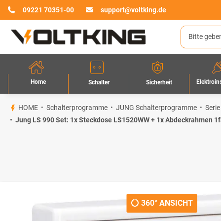
09221 70351-00
support@voltking.de
Home
Elektroin
Sicherheit
Schalter
HOME
Schalterprogramme
JUNG Schalterprogramme
Serie
Jung LS 990 Set: 1x Steckdose LS1520WW + 1x Abdeckrahmen 1
360° ANSICHT