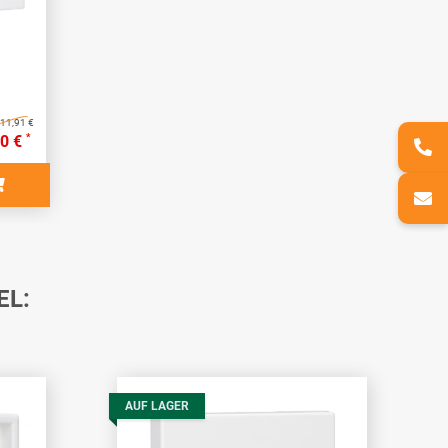
11,91 €
*
40 €
EL:
AUF LAGER