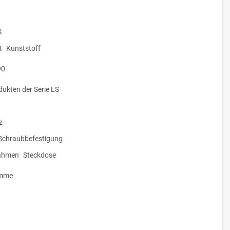
ß
t
Kunststoff
90
dukten der Serie LS
z
/Schraubbefestigung
ahmen
Steckdose
emme