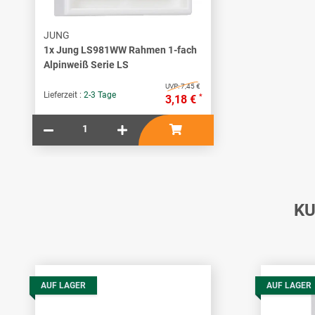
JUNG
1x
Jung LS981WW Rahmen 1-fach
Alpinweiß Serie LS
UVP:
7,45 €
Lieferzeit :
2-3 Tage
*
3,18 €
KU
AUF LAGER
AUF LAGER