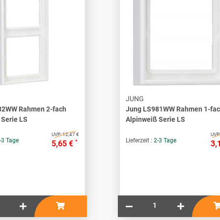
JUNG
82WW Rahmen 2-fach
Jung LS981WW Rahmen 1-fa
 Serie LS
Alpinweiß Serie LS
UVP:
12,47 €
UVP
-3 Tage
Lieferzeit :
2-3 Tage
*
5,65 €
3,