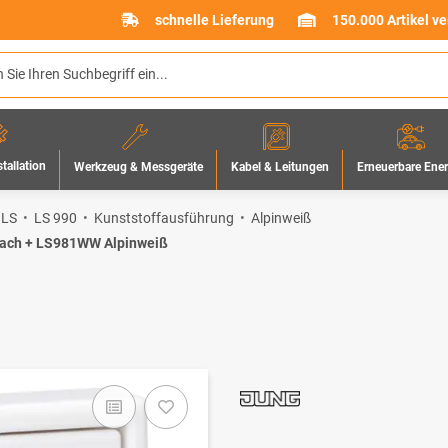
schnelle Lieferung
150.000 Artikel v
stallation
Werkzeug & Messgeräte
Erneuerbare Ene
Kabel & Leitungen
 LS
LS 990
Kunststoffausführung
Alpinweiß
fach + LS981WW Alpinweiß