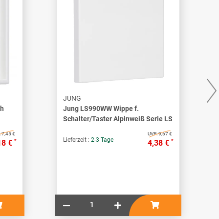
JUNG
ch
Jung LS990WW Wippe f.
Schalter/Taster Alpinweiß Serie LS
:
7,45 €
UVP:
9,67 €
Lieferzeit :
2-3 Tage
*
*
18 €
4,38 €