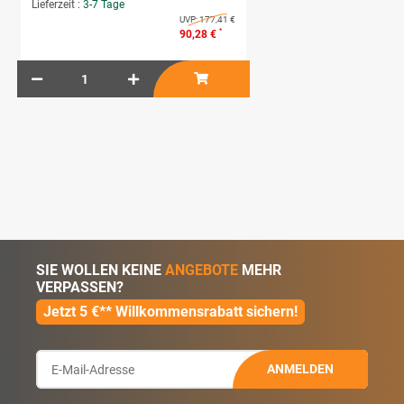
Lieferzeit :
3-7 Tage
UVP:
177,41 €
*
90,28 €
SIE WOLLEN KEINE
ANGEBOTE
MEHR
VERPASSEN?
Jetzt 5 €** Willkommensrabatt sichern!
ANMELDEN