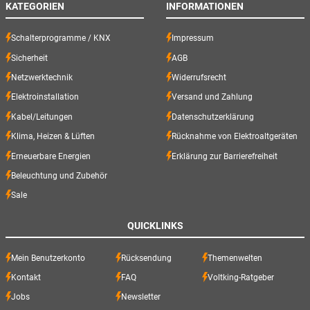
KATEGORIEN
INFORMATIONEN
Schalterprogramme / KNX
Impressum
Sicherheit
AGB
Netzwerktechnik
Widerrufsrecht
Elektroinstallation
Versand und Zahlung
Kabel/Leitungen
Datenschutzerklärung
Klima, Heizen & Lüften
Rücknahme von Elektroaltgeräten
Erneuerbare Energien
Erklärung zur Barrierefreiheit
Beleuchtung und Zubehör
Sale
QUICKLINKS
Mein Benutzerkonto
Rücksendung
Themenwelten
Kontakt
FAQ
Voltking-Ratgeber
Jobs
Newsletter