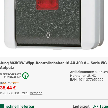
Jung 803KOW Wipp-Kontrollschalter 16 AX 400 V ~ Serie WG
Aufputz
Artikelnummer:
803KOW
Hersteller:
JUNG
EAN:
4011377659209
UVP:
75,14 €
35,44 €
inkl. 19% USt. , zzgl.
Versand
schnell lieferbar
Lieferzeit :
3-7 Tage