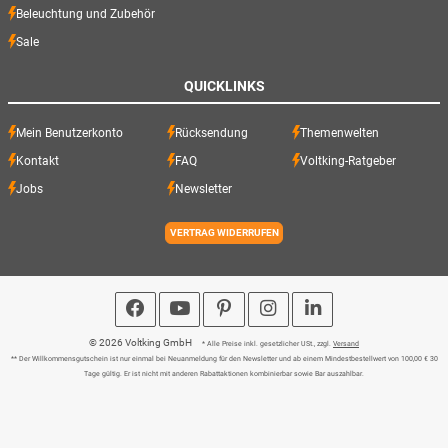
Beleuchtung und Zubehör
Sale
QUICKLINKS
Mein Benutzerkonto
Rücksendung
Themenwelten
Kontakt
FAQ
Voltking-Ratgeber
Jobs
Newsletter
VERTRAG WIDERRUFEN
© 2026 Voltking GmbH
* Alle Preise inkl. gesetzlicher USt., zzgl.
Versand
** Der Willkommensgutschein ist nur einmal bei Neuanmeldung für den Newsletter und ab einem Mindestbestellwert von 100,00 € 30
Tage gültig. Er ist nicht mit anderen Rabattaktionen kombinierbar sowie Bar auszahlbar.