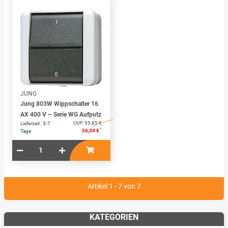
JUNG
Jung 803W Wippschalter 16
AX 400 V ~ Serie WG Aufputz
UVP:
55,85 €
Lieferzeit :
3-7
*
26,34 €
Tage
Artikel 1 - 7 von 7
KATEGORIEN