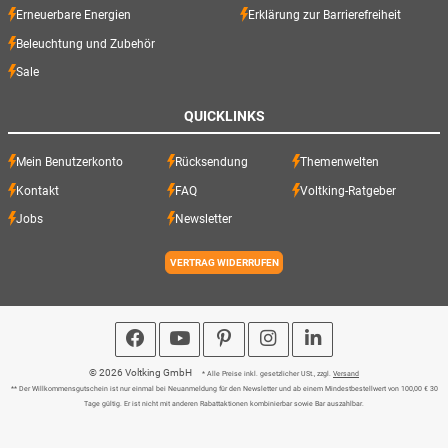
Erneuerbare Energien
Erklärung zur Barrierefreiheit
Beleuchtung und Zubehör
Sale
QUICKLINKS
Mein Benutzerkonto
Rücksendung
Themenwelten
Kontakt
FAQ
Voltking-Ratgeber
Jobs
Newsletter
VERTRAG WIDERRUFEN
© 2026 Voltking GmbH
* Alle Preise inkl. gesetzlicher USt., zzgl.
Versand
** Der Willkommensgutschein ist nur einmal bei Neuanmeldung für den Newsletter und ab einem Mindestbestellwert von 100,00 € 30
Tage gültig. Er ist nicht mit anderen Rabattaktionen kombinierbar sowie Bar auszahlbar.