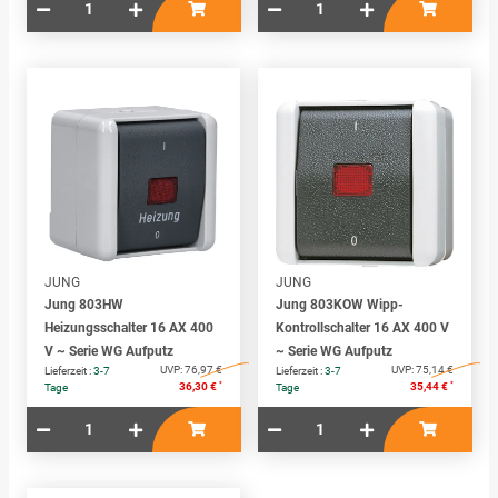
JUNG
JUNG
Jung 803HW
Jung 803KOW Wipp-
Heizungsschalter 16 AX 400
Kontrollschalter 16 AX 400 V
V ~ Serie WG Aufputz
~ Serie WG Aufputz
UVP:
76,97 €
UVP:
75,14 €
Lieferzeit :
3-7
Lieferzeit :
3-7
*
*
36,30 €
35,44 €
Tage
Tage