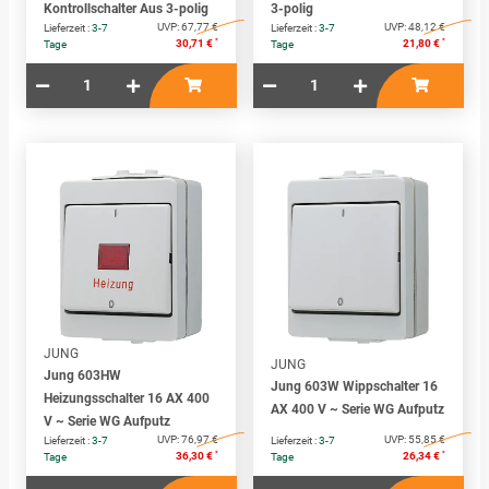
Kontrollschalter Aus 3-polig
3-polig
UVP:
67,77 €
UVP:
48,12 €
Lieferzeit :
3-7
Lieferzeit :
3-7
*
*
30,71 €
21,80 €
Tage
Tage
JUNG
JUNG
Jung 603HW
Jung 603W Wippschalter 16
Heizungsschalter 16 AX 400
AX 400 V ~ Serie WG Aufputz
V ~ Serie WG Aufputz
UVP:
76,97 €
UVP:
55,85 €
Lieferzeit :
3-7
Lieferzeit :
3-7
*
*
36,30 €
26,34 €
Tage
Tage